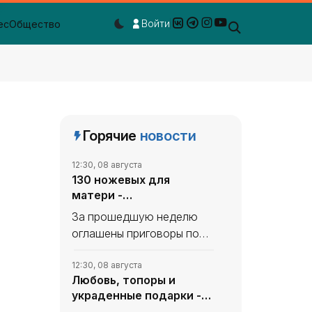
Войти
ес
Общество
Dark mode toggle
Горячие
новости
12:30, 08 августа
130 ножевых для
матери -
«Происшествия Крыма»
За прошедшую неделю
оглашены приговоры по
нескольким резонансным
уголовным делам.
12:30, 08 августа
Любовь, топоры и
География преступлений
украденные подарки -
охватывает весь
«Происшествия Крыма»