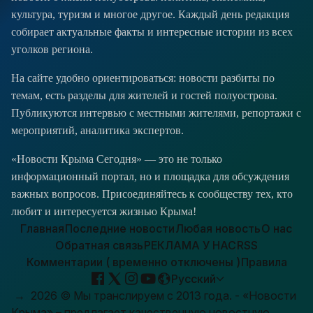
культура, туризм и многое другое. Каждый день редакция
собирает актуальные факты и интересные истории из всех
уголков региона.
На сайте удобно ориентироваться: новости разбиты по
темам, есть разделы для жителей и гостей полуострова.
Публикуются интервью с местными жителями, репортажи с
мероприятий, аналитика экспертов.
«Новости Крыма Сегодня» — это не только
информационный портал, но и площадка для обсуждения
важных вопросов. Присоединяйтесь к сообществу тех, кто
любит и интересуется жизнью Крыма!
Главная
Последние новости
Любая новость
О нас
Обратная связь
РЕКЛАМА У НАС
RSS
Комментарии ( временно отключены )
Правила
Русский
→
2026
© Мы транслируем с 2013 года. - «Новости
Крыма» – предлагает качественную новостную