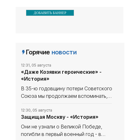
ДОБАВИТЬ БАННЕР
Горячие
новости
12:31, 05 августа
«Даже Козявки героические» -
«История»
В 35-ю годовщину потери Советского
Союза мы продолжаем вспоминать,
что уникального и полезного сделано
в СССР. В минувшем выпуске рубрики
12:30, 05 августа
Защищая Москву - «История»
начали рассказ, как дорогу в космос
осваивали четырёхлапые
Они не узнали о Великой Победе,
погибли в первый военный год - в