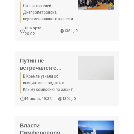
роста тарифов -
Сотни жителей
«Общество Крыма»
Днепропетровска,
переименованного киевским
режимом в Днепр, пришли к
13 марта,
138
0
городской мэрии протестуя
20:02
против роста и так
"запредельно высоких
коммунальных тарифов" -
сообщает портал
Путин не
встречался с
Аксеновым на
В Кремле узнали об
прошлой неделе -
инициативе создать в
«Новости Крыма»
Крыму комиссию по защите
прав чиновников из
14 июля, 19:35
139
0
сообщений СМИ, в
администрации президента
РФ она не обсуждалась. Об
этом сообщил журналистам
Власти
пресс-секретарь главы
Симферополя