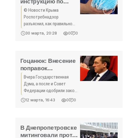
инструкцию по
пользованию
© Новости Крыма
медицинскими
Роспотребнадзор
масками - «Новости
разъяснил, как правильно
Крыма»
пользоваться
30 марта, 20:28
0
0
одноразовыми и
многоразовыми
медицинскими масками и
утилизировать их.
Гоцанюк: Внесение
Соответствующая
поправок
инструкция опубликована на
Конституцию -
Вчера Государственная
сайте
важное событие в
Дума, а после и Совет
истории страны -
Федерации одобрили закон
«Новости Крыма»
«О совершенствовании
12 марта, 16:43
0
0
регулирования отдельных
вопросов организации и
функционирования
публичной власти»,
В Днепропетровске
касающийся поправок в
митинговали против