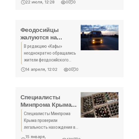
22 июля, 12:28
0
0
пляже состоялась 17 июля в
здании администрации
Феодосии. Вера Полякова
Фото...
Феодосийцы
жалуются на
столпотворения в
В редакцию «Кафы»
маршрутках -
неоднократно обращались
«Феодосия»
жители феодосийского
округа с жалобой на
14 апреля, 12:02
0
0
городской транспорт.
Элеонора Ищенко Фото...
Специалисты
Минпрома Крыма
проверили
Специалисты Минпрома
легальность
Крыма проверили
нахождения в
легальность нахождения в
обороте
обороте алкогольной
15 января,