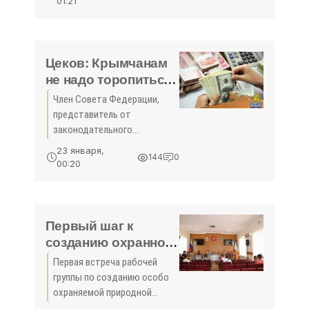
01:21
процента, то есть в два
раза больше среднего
показателя по стране.Такие
данные
Цеков: Крымчанам
не надо торопиться
с погашением
Член Совета Федерации,
кредитов перед
представитель от
украинскими
законодательного
банками -
(представительного) органа
23 января,
144
0
государственной власти
«Симферополь»
00:20
Республики Крым Сергей
Цеков рассказал о
непростой дискуссии с
представителями
Первый шаг к
Центробанка
созданию охранной
зоны на Золотом
Первая встреча рабочей
пляже сделан -
группы по созданию особо
«Феодосия»
охраняемой природной
территории на Золотом