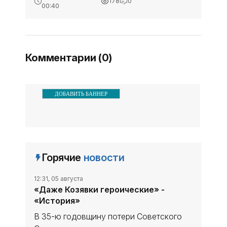
178
0
продукции на территории
алкогольной
00:40
города Алушта
продукции на
Специалистами
территории города
Министерства
Алушта -
промышленной политики
«Экономика»
Комментарии (0)
Республики Крым проведено
ДОБАВИТЬ БАННЕР
Горячие
новости
12:31, 05 августа
«Даже Козявки героические» -
«История»
В 35-ю годовщину потери Советского