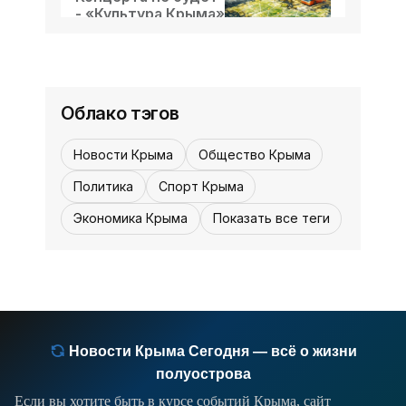
народа - на разгром врага! Вперёд, за
- «Культура Крыма»
нашу Победу!». Участь у нашей
07 августа,
1
0
державы - бороться за правое дело и
12:30, 26 июля
12:30
«И чуждо мне уныние..." -
побеждать. Впервые слова (смысл в
«История»
таких случаях один, а
Облако тэгов
Новости Крыма
Общество Крыма
Политика
Спорт Крыма
Экономика Крыма
Показать все теги
Новости Крыма Сегодня — всё о жизни
полуострова
Если вы хотите быть в курсе событий Крыма, сайт