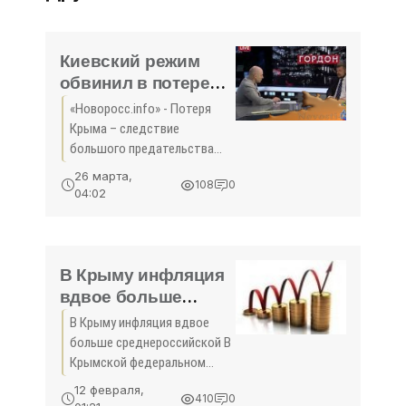
Киевский режим
обвинил в потере
Крыма уже своих
«Новоросс.info» - Потеря
западных кураторов
Крыма – следствие
- «Политика Крыма»
большого предательства
как руководства Украины,
26 марта,
108
0
так и западных кураторов.
04:02
Об этом в эфире телеканала
«ZIK» заявил украинский
телеведущий Дмитрий
Гордон.
В Крыму инфляция
вдвое больше
среднероссийской -
В Крыму инфляция вдвое
«Экономика»
больше среднероссийской В
Крымской федеральном
округе уровень инфляции в
12 февраля,
410
0
2015 году составил 26,4