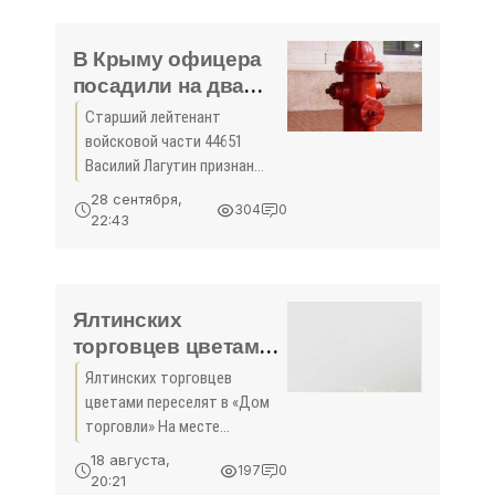
В Крыму офицера
посадили на два
года за ДТП со
Старший лейтенант
смертельным
войсковой части 44651
исходом - «Новости
Василий Лагутин признан
Крыма»
крымским гарнизонным
28 сентября,
304
0
военным судом виновным в
22:43
совершении преступления
по статье 264 УК РФ -
нарушение правил
дорожного движения,
Ялтинских
торговцев цветами
переселят в «Дом
Ялтинских торговцев
торговли» -
цветами переселят в «Дом
«Политика»
торговли» На месте
цветочного рынка перед
18 августа,
197
0
зданием ялтинского Центра
20:21