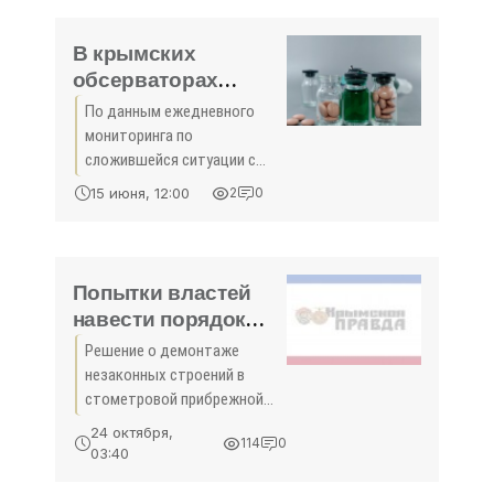
компенсационные выплаты
на приобретение
В крымских
телевизионной
обсерваторах
находятся более
По данным ежедневного
800 человек -
мониторинга по
«Новости Крыма»
сложившейся ситуации с
новой коронавирусной
15 июня, 12:00
2
0
инфекцией в Республике
Крым, под медицинским
наблюдением находятся
2895 человек.
Попытки властей
навести порядок
оцениваются
Решение о демонтаже
положительно -
незаконных строений в
Общество - -
стометровой прибрежной
«Новости Крыма»
зоне получило широкую
24 октября,
114
0
поддержку жителей Крыма.
03:40