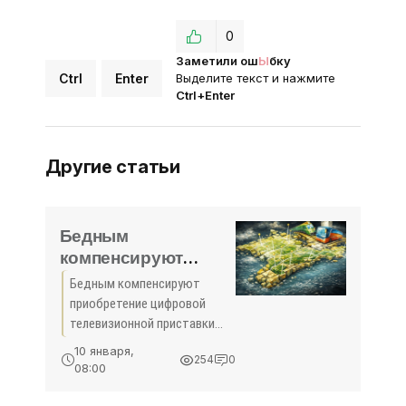
0
Заметили ош
Ы
бку
Ctrl
Enter
Выделите текст и нажмите
Ctrl+Enter
Другие статьи
Бедным
компенсируют
приобретение
Бедным компенсируют
цифровой
приобретение цифровой
телевизионной
телевизионной приставки
приставки -
Социально незащищенным
10 января,
254
0
жителям Севастополя
«Технологии»
08:00
власти обещают
предоставить