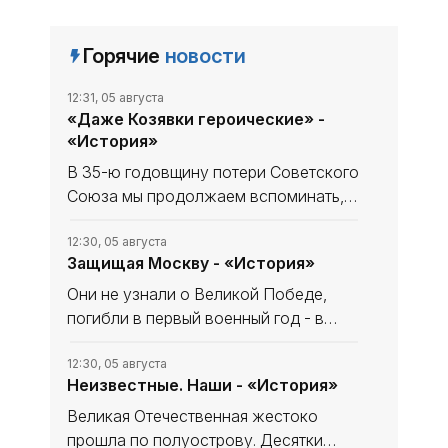
Горячие
новости
12:31, 05 августа
«Даже Козявки героические» -
«История»
В 35-ю годовщину потери Советского
Союза мы продолжаем вспоминать,
что уникального и полезного сделано
в СССР. В минувшем выпуске рубрики
12:30, 05 августа
Защищая Москву - «История»
начали рассказ, как дорогу в космос
осваивали четырёхлапые
Они не узнали о Великой Победе,
погибли в первый военный год - в
небе за Родину, став, как в песне
«небом над ней». Имя одного
12:30, 05 августа
Неизвестные. Наши - «История»
известно и прославлено, о втором -
знают немногие. Они оба совершили
Великая Отечественная жестоко
прошла по полуострову. Десятки