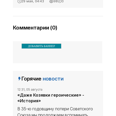
29 мая, 04:43
98
0
внеочередной сессии
«Политика»
Бахчисарайского
городского совета
депутаты единогласно
Комментарии (0)
проголосовали за
утверждение
ДОБАВИТЬ БАННЕР
Горячие
новости
12:31, 05 августа
«Даже Козявки героические» -
«История»
В 35-ю годовщину потери Советского
Союза мы продолжаем вспоминать,