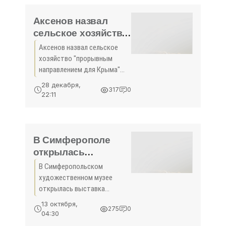
Аксенов назвал
сельское хозяйство
"прорывным
Аксенов назвал сельское
направлением для
хозяйство "прорывным
Крыма" -
направлением для Крыма"
«Политика»
Республика Крым будет
28 декабря,
317
0
активно развивать сельское
22:11
хозяйство, а в будущем
власти полуострова
намерены обеспечивать
В Симферополе
открылась
выставка книжной
В Симферопольском
графики (ФОТО) -
художественном музее
«Симферополь»
открылась выставка
"Ожившая поэзия и проза:
13 октября,
275
0
иллюстрации к
04:30
литературным