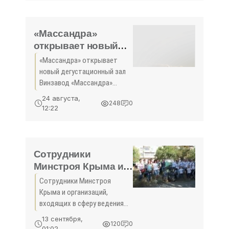
произведениям из фондов
СХМ". Как сообщает
корреспондент 3652.ru, на
«Массандра»
выставке
открывает новый
дегустационный зал
«Массандра» открывает
- «Экономика»
новый дегустационный зал
Винзавод «Массандра»
создал новый
24 августа,
248
0
дегустационный зал с
12:22
использованием в
оформлении настоящих
дубовых бочек.«Для нас
сейчас очень важно
Сотрудники
развитие винного
Минстроя Крыма и
организаций,
Сотрудники Минстроя
входящих в сферу
Крыма и организаций,
ведения приняли
входящих в сферу ведения
участие во
приняли участие во
13 сентября,
120
0
Всероссийском
Всероссийском
01:02