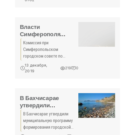
экологическом субботнике
экологическом
Сотрудники Министерства
субботнике -
строительства и
«Экономика»
архитектуры Республики
Власти
Крым приняли
Симферополя
переименуют улицу
Комиссия при
Турецкую вопреки
Симферопольском
мнениям историков
городском совете по
- «Симферополь»
присвоению, изменению и
13 декабря,
219
0
аннулированию
20:19
наименований элементов
улично-дорожной сети и
планировочной структуры в
муниципальном образовании
В Бахчисарае
рекомендовала
утвердили
муниципальную
В Бахчисарае утвердили
программу
муниципальную программу
формирования
формирования городской
городской среды -
среды На заседании