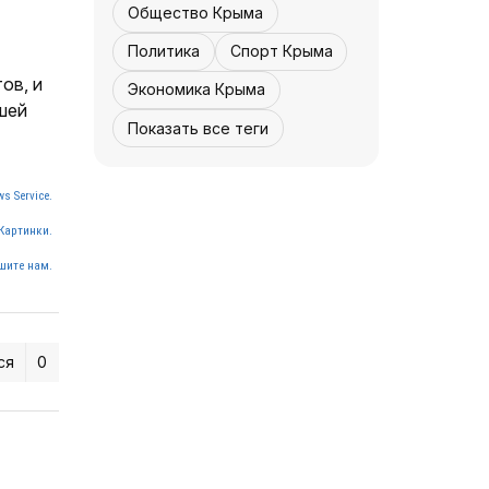
«Культура Крыма»
07 августа, 12:30
2
0
Общество Крыма
Политика
Спорт Крыма
ов, и
Экономика Крыма
шей
Показать все теги
КУЛЬТУРА - КРЫМА.
s Service.
Реставрация
Картинки.
завершается -
«Культура Крыма»
шите нам.
07 августа,
4
0
12:30
ся
0