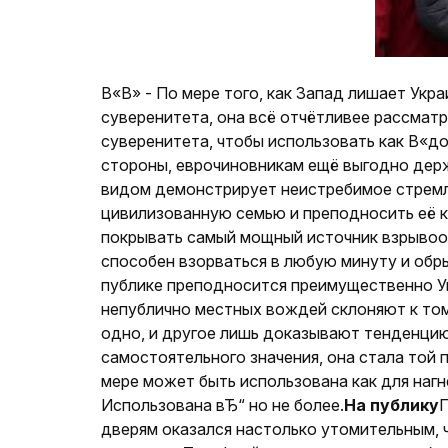
В«В» - По мере того, как Запад лишает Укр
суверенитета, она всё отчётливее рассматр
суверенитета, чтобы использовать как В«д
стороны, еврочиновникам ещё выгодно держ
видом демонстрирует неистребимое стремл
цивилизованную семью и преподносить её ка
покрывать самый мощный источник взрывоо
способен взорваться в любую минуту и обр
публике преподносится преимущественно Ук
непублично местных вождей склоняют к том
одно, и другое лишь доказывают тенденцию
самостоятельного значения, она стала той 
мере может быть использована как для нагн
Использована вЂ“ но не более.
На публику
П
дверям оказался настолько утомительным, 