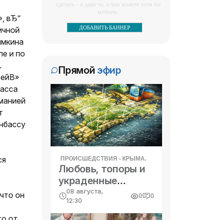
сделать – и даже то, о чем можете хотя бы
Более 130 БПЛА
скалистом участке в горах
мечтать.
», вЂ“
уничтожили над
Алушты, сообщили в
-- Все дело в мыслях. Мысль — начало
ДОБАВИТЬ БАННЕР
ичной
Крымом и другими
пресс-службе МЧС
С 20:00 мск 2 августа до
всего. И мыслями можно управлять. И
регионами России -
имкина
поэтому главное дело совершенствования:
Крыма.
7:00 мск 3 августа
работать над мыслями.
«Новости Крыма»
е и по
дежурными силами ПВО
-- Идите уверенно по направлению к
.
Прямой
эфир
перехвачен и уничтожен
12:30, 03 августа
мечте. Живите той жизнью, которую вы
тейВ»
Три человека погибли
сами себе придумали.
131 украинский
басса
при ночной атаке
беспилотник, сообщило
-- Самое большое богатство — это ум.
манией
Украины на Крым -
Самая большая нищета — глупость. Из
Минобороны РФ.
Трое мирных жителей
всех страхов самый пугающий —
«Новости Крыма»
т
самолюбование.
погибли, двое ранены в
онбассу
результате ночной атаки
-- Лучшее, что можно сделать с хорошим
советом, это пропустить его мимо ушей.
Украины на Крым. Об этом
12:30, 26 июля
Он никогда не бывает полезен никому,
Дети. «За нашу
сообщил глава
кроме того, кто его дал.
ся
ПРОИСШЕДСТВИЯ - КРЫМА.
Победу!» - «История»
республики Сергей
-- Люблю давать советы и очень не
Любовь, топоры и
люблю, когда их дают мне.
Аксёнов.
Эти слова вновь звучат:
украденные
«Все силы народа - на
подарки -
08 августа,
что он
0
0
разгром врага! Вперёд, за
12:30
«Происшествия
нашу Победу!». Участь у
12:30, 26 июля
Крыма»
то от