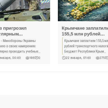
в пригрозил
Крымчане заплатил
улярным
155,5 млн рублей
ведением ракетных
транспортного налог
» - Минобороны Украины
Крымчане заплатили 155,5 м
ельб над Черным
«Деньги»
вило о своих намерениях
рублей транспортного налог
ем - «Политика
улярно проводить учебные
Бюджет Республики Крым
ма»
душные ракетные стрельбы
пополнился на 155,5 млн рубл
января, 00:40
22 января, 01:40
186
0
275
юге страны и над Черным
время кампании по сбору
ем.
транспортного налога, кото
жители региона в 2016 году