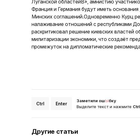
Луганской областейВ», амнистию участнико
Франция и Германия будут иметь основания
Минских соглашений.Одновременно Курц ре
налаживание отношений с республиками Дон
раскритиковал решение киевских властей о
милитаризации экономики, что создаёт пре
промежуток на дипломатические рекоменда
Заметили ош
Ы
бку
Ctrl
Enter
Выделите текст и нажмите
Ctr
Другие статьи