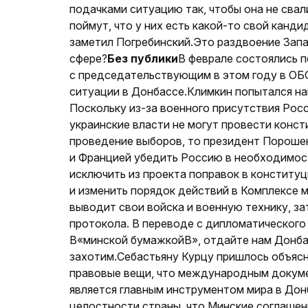
подачками ситуацию так, чтобы она не свал
поймут, что у них есть какой-то свой канди
заметил Погребинский.Это раздвоение Запа
сфере?
Без публики
В феврале состоялись 
с председательствующим в этом году в ОБС
ситуации в Донбассе.Климкин попытался на
Поскольку из-за военного присутствия Рос
украинские власти не могут провести конс
проведение выборов, то президент Пороше
и Францией убедить Россию в необходимос
исключить из проекта поправок в конститу
и изменить порядок действий в Комплексе 
выводит свои войска и военную технику, з
протокола. В переводе с дипломатического
В«минской бумажкойВ», отдайте нам Донбас
захотим.Себастьяну Курцу пришлось объяс
правовые вещи, что международным докумен
является главным инструментом мира в Дон
целостности страны, что Минские соглашен