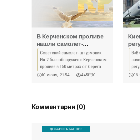
В Керченском проливе
Кие
нашли самолет-
рег
штурмовик героя
про
Советский самолет-штурмовик
В«В
Советского Союза
стр
Ил-2 был обнаружен в Керченском
зая
(ВИДЕО) - «Новости»
мор
проливе в 150 метрах от берега
рег
Тамани Специалисты установили,
Кры
воз
10 июня, 21:54
06 
445
0
что им управлял герой Советского
на 
Союза Юсуп Акаев, которому
мор
после
Комментарии (0)
ДОБАВИТЬ БАННЕР