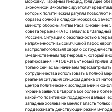
морковку. Тарифный геноцид, грядущее обе
экономикой В«компенсируетсяВ» кредитами 
которых политическим рагулям позволяют н
образец сочной и сладкой морковки. Замес
министр обороны Литвы Раса Юнкевичене 5
совета Украина-НАТО заявила: В«Западный м
Россией. Ситуация с безопасностью в Укра
напряженности высокВ».Какой пафос европе
кастрюлепоголовья!Говоря о сотрудничеств
В«единственным партнеромВ», который внос
реагирования НАТОВ».И вЂ“ новый прилив.В
только сейчас мы начинаем пересматривать
сотрудничества использовать в полной ме
реальная ситуация слишком далека от нато
центра политических исследований и конф
Украина заявил: В«Европа все более и боле
какой-то позитивной поддержки дальше, ес
западные хозяева не меняют власть только
поддерживать действующий режим В«подач