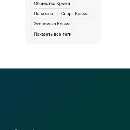
«Культура Крыма»
07 августа, 12:30
2
0
Общество Крыма
Политика
Спорт Крыма
Экономика Крыма
Показать все теги
КУЛЬТУРА - КРЫМА.
Реставрация
завершается -
«Культура Крыма»
07 августа,
4
0
12:30