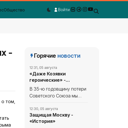
Войти
ес
Общество
Dark mode toggle
х -
Горячие
новости
12:31, 05 августа
«Даже Козявки
героические» -
«История»
В 35-ю годовщину потери
Советского Союза мы
 о том,
продолжаем вспоминать,
что уникального и
12:30, 05 августа
Защищая Москву -
полезного сделано в
тать
«История»
СССР. В минувшем
Крыма