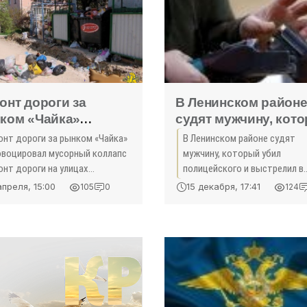
онт дороги за
В Ленинском район
ком «Чайка»
судят мужчину, кот
овоцировал
убил полицейского 
онт дороги за рынком «Чайка»
В Ленинском районе судят
орный коллапс -
выстрелил в
овоцировал мусорный коллапс
мужчину, который убил
ньги»
грабителей -
онт дороги на улицах
полицейского и выстрелил в
томаровская, Бутакова и
«Происшествия»
грабителей Следственный
апреля, 15:00
15 декабря, 17:41
105
0
124
са спровоцировал мусорный
комитет Российской Федера
лапс для жителей ближайших
по Республике Крым заверш
гоквартирных домов.
расследование уголовного д
отношении