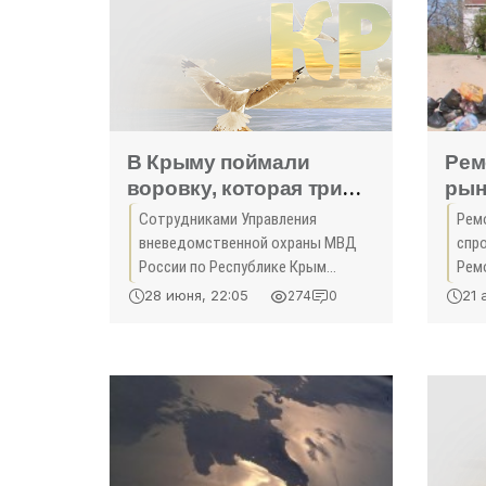
В Крыму поймали
Рем
воровку, которая три
рын
года пряталась от
спр
Сотрудниками Управления
Рем
правосудия -
мус
вневедомственной охраны МВД
спр
«Симферополь»
«Де
России по Республике Крым
Рем
задержана девушка, три года
Кос
28 июня, 22:05
21 
274
0
находившаяся в розыске. Об этом
Щор
сообщает пресс-служба МВД по
кол
Республике Крым, передает
мно