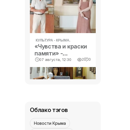
«И чуждо мне уныние..."
нашей державы -
- «История»
бороться за правое дело и
побеждать. Впервые
слова (смысл в таких
случаях один, а
КУЛЬТУРА - КРЫМА.
«Чувства и краски
памяти» -
«Культура Крыма»
07 августа, 12:30
2
0
Облако тэгов
КУЛЬТУРА - КРЫМА.
«Моё горячее
Новости Крыма
сердце» -