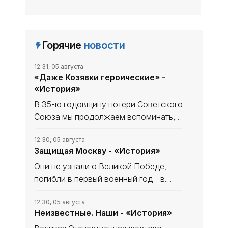
Горячие
новости
12:31, 05 августа
«Даже Козявки героические» -
«История»
В 35-ю годовщину потери Советского
Союза мы продолжаем вспоминать,
что уникального и полезного сделано
в СССР. В минувшем выпуске рубрики
12:30, 05 августа
Защищая Москву - «История»
начали рассказ, как дорогу в космос
осваивали четырёхлапые
Они не узнали о Великой Победе,
погибли в первый военный год - в
небе за Родину, став, как в песне
«небом над ней». Имя одного
12:30, 05 августа
Неизвестные. Наши - «История»
известно и прославлено, о втором -
знают немногие. Они оба совершили