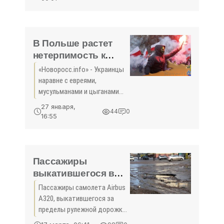
Последствия и скандала и
вопросов пока не ясны ни
одной из сторон. С
уверенностью
В Польше растет
нетерпимость к
украинцам, - Совет
«Новоросс.info» - Украинцы
Европы -
наравне с евреями,
«Происшедствия
мусульманами и цыганами
Крыма»
все чаще становятся
27 января,
44
0
жертвами преступлений,
16:55
совершенных поляками на
почве ненависти. Об этом
говорится в докладе Совета
Европы о
Пассажиры
выкатившегося в
аэропорту
Пассажиры самолета Airbus
Симферополь
А320, выкатившегося за
самолета не
пределы рулежной дорожки,
пострадали -
не пострадали, аэропорт