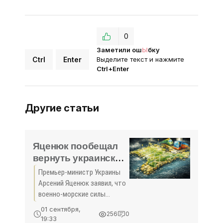
0
Заметили ош
Ы
бку
Ctrl
Enter
Выделите текст и нажмите
Ctrl+Enter
Другие статьи
Яценюк пообещал
вернуть украинский
флот в Крым -
Премьер-министр Украины
«Новости Крыма»
Арсений Яценюк заявил, что
военно-морские силы
Украины вернутся в Крым.
01 сентября,
256
0
Об этом сообщается на
19:33