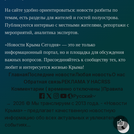
На сайте удобно ориентироваться: новости разбиты по
темам, есть разделы для жителей и гостей полуострова.
Публикуются интервью с местными жителями, репортажи с
мероприятий, аналитика экспертов.
«Новости Крыма Сегодня» — это не только
информационный портал, но и площадка для обсуждения
важных вопросов. Присоединяйтесь к сообществу тех, кто
любит и интересуется жизнью Крыма!
Главная
Последние новости
Любая новость
О нас
Обратная связь
РЕКЛАМА У НАС
RSS
Комментарии ( временно отключены )
Правила
Русский
→
2026
© Мы транслируем с 2013 года. - «Новости
Крыма» – предлагает качественную новостную
информацию обо всех актуальных и увлекательных
событиях...
Пер