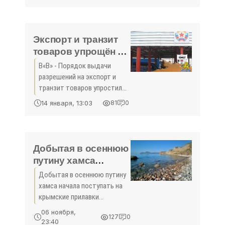
5000 рублей. Как сообщает
регулятор, новые купюры
будут иметь улучшенный
дизайн,
Экспорт и транзит
усовершенствованный
товаров упрощён в
защитный
ЛНР - «Экономика
В«В» - Порядок выдачи
Крыма»
разрешений на экспорт и
транзит товаров упростили
в Луганской Народной
14 января, 13:03
81
0
Республике. Об этом
сообщили в пресс-службе
Администрации Луганска.
Добытая в осеннюю
путину хамса
начала поступать на
Добытая в осеннюю путину
крымские прилавки
хамса начала поступать на
- «Экономика»
крымские прилавки
Добытая крымскими
06 ноября,
127
0
рыбаками в ходе осенней
23:40