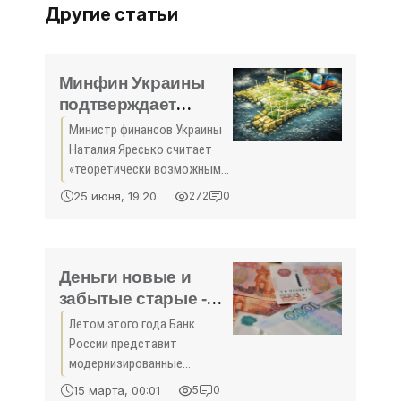
Другие статьи
Минфин Украины
подтверждает
«теоретическую
Министр финансов Украины
возможность»
Наталия Яресько считает
дефолта -
«теоретически возможным»
«Экономика»
дефолт по внешним
25 июня, 19:20
272
0
обязательствам в июле
нынешнего года. Так глава
Минфина
прокомментировала
Деньги новые и
прогнозы ...
забытые старые -
«Экономика Крыма»
Летом этого года Банк
России представит
модернизированные
банкноты номиналом 1000 и
15 марта, 00:01
5
0