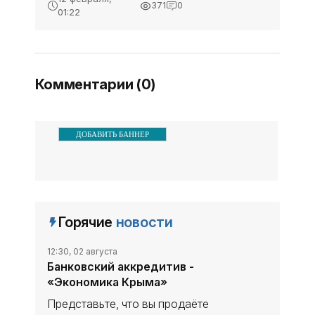
371
0
республиканском аукционе В
республиканском
01:22
Государственном комитете
аукционе -
по государственной
«Экономика»
регистрации и кадастру
Республики Крым 9
Комментарии (0)
ДОБАВИТЬ БАННЕР
Горячие
новости
12:30, 02 августа
Банковский аккредитив -
«Экономика Крыма»
Представьте, что вы продаёте