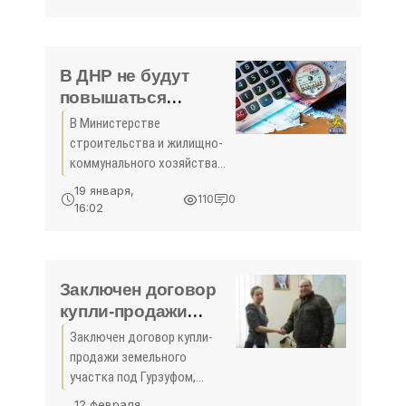
путины хамса появилась на
прилавках рынков и
магазинов полуострова.Об
этом сообщила
В ДНР не будут
повышаться
тарифы на
В Министерстве
коммунальные
строительства и жилищно-
услуги - «Экономика
коммунального хозяйства
Крыма»
Донецкой Народной
19 января,
110
0
Республики выступили с
16:02
очередным опровержением
информации о, якобы,
повышении тарифов ЖКХ,
тиражируемой украинскими
Заключен договор
купли-продажи
земельного участка
Заключен договор купли-
под Гурзуфом,
продажи земельного
проданного на
участка под Гурзуфом,
первом
проданного на первом
12 февраля,