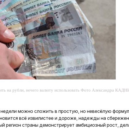
ить на рубли, нечего валюту использовать Фото Александра КАД
недели можно сложить в простую, но невесёлую формул
ановится всё извилистее и дороже, надежды на сбережен
ый регион страны демонстрирует амбициозный рост, дел