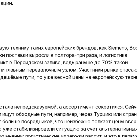
вации.
ую технику таких европейских брендов, как Siemens, Bo
и поставки выросли в полтора-три раза, и логистика
ликт в Персидском заливе, ведь раньше до 70% такой
ли главным перевалочным узлом. Участники рынка опасаю
 дешёвые пути, то уже весной цены на европейскую техн
стала непредсказуемой, а ассортимент сократился. Сейч
 ищут обходные пути, например, через Турцию или стра
 больше посредников, что неизбежно толкает цены ввер
 уже стабилизировали ситуацию за счёт альтернативны
о мнении: логистические издержки растут, и это в перв