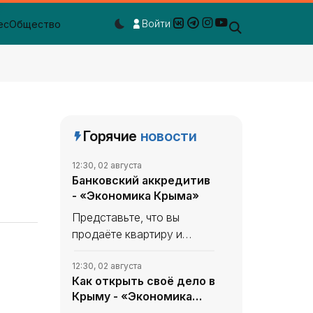
Войти
ес
Общество
Dark mode toggle
Горячие
новости
12:30, 02 августа
Банковский аккредитив
- «Экономика Крыма»
Представьте, что вы
продаёте квартиру и
нашли покупателя. Он
готов перевес­ти вам
12:30, 02 августа
Как открыть своё дело в
несколько миллио­нов, но
Крыму - «Экономика
вы ничего о нём не знаете.
Крыма»