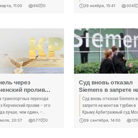
ма»
грамму по улучшению
– первый замминис
некачественного оказания
марта, 11:00
29 ноября, 15:41
66
0
304
ества воды общей
медицинских услуг, по всем
здравоохранения -
имостью 36,2 млрд рублей. Об
фактам проведены проверки
«Экономика Крыма
м сегодня во время отчета
виновные наказаны. Об этом
ед
сообщила
нель через
Суд вновь отказал
ченский пролив
Siemens в запрете н
нили в 100 млрд
монтаж турбин в Кр
а транспортных перехода
Суд вновь отказал Siemens в
лей - «Экономика
- «Экономика»
з Керченский пролив – это
запрете на монтаж турбин в
ма»
да лучше, чем один», –
Крыму Арбитражный суд Мо
ает Григорий ...
повторно отказал немецком
июля, 20:37
09 сентября, 14:00
577
0
125
концерну Siemens в
обеспечительных мерах по е