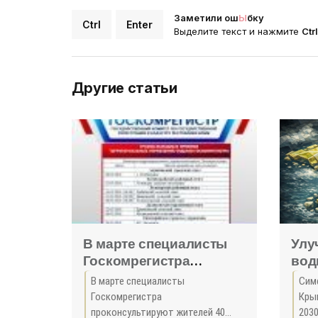
Заметили ош
Ы
бку
Ctrl
Enter
Выделите текст и нажмите
Ctr
Другие статьи
В марте специалисты
Улу
Госкомрегистра
вод
проконсультируют
обо
В марте специалисты
Сим
жителей 40 отдаленных
руб
Госкомрегистра
Кры
населенных пунктов
10 
проконсультируют жителей 40
203