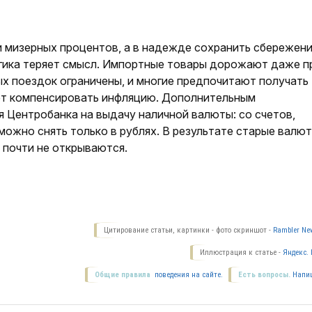
 мизерных процентов, а в надежде сохранить сбережени
огика теряет смысл. Импортные товары дорожают даже п
х поездок ограничены, и многие предпочитают получать
ет компенсировать инфляцию. Дополнительным
Центробанка на выдачу наличной валюты: со счетов,
можно снять только в рублях. В результате старые валю
 почти не открываются.
Цитирование статьи, картинки - фото скриншот -
Rambler New
Иллюстрация к статье -
Яндекс. 
Общие правила
поведения на сайте.
Есть вопросы.
Напи