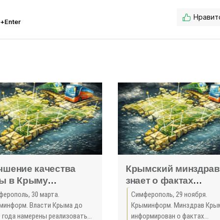
Нравит
l+Enter
чшение качества
Крымский минздрав
ы в Крыму
знает о фактах
йдется в 36 млрд
некачественного
ферополь, 30 марта.
Симферополь, 29 ноября.
лей на ближайшие
оказания медуслуг 
минформ. Власти Крыма до
Крыминформ. Минздрав Кры
лет - «Экономика
все виновные нака
0 года намерены реализовать
информирован о фактах