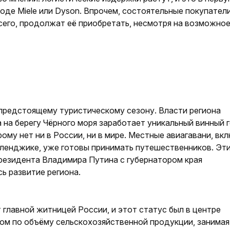
де Miele или Dyson. Впрочем, состоятельные покупатели
сего, продолжат её приобретать, несмотря на возможно
 предстоящему туристическому сезону. Власти региона
а на берегу Чёрного моря заработает уникальный винный 
ому нет ни в России, ни в мире. Местные авиагавани, вк
ленджике, уже готовы принимать путешест­венников. Эт
резидента Владимира Путина с губернатором края
ь развитие региона.
главной житницей России, и этот статус был в центре
ом по объёму сельскохозяйственной продукции, занимая