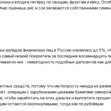
лока и входя в пятёрку по овощам, фруктам и мясу. Осо
йчас пшеница, рис и соя засеваются собственными семе
х вкладов физических лиц в России снизилась до 5%, ч
о самый низкий показатель за последние восемнадцать л
ючевая из них - невыгодность подобных депозитов как дл
ютных средств, потому что им попросту некуда их разм
рёт, операции с зарубежными ценными бумагами заморо
в, чтобы заработать на этих деньгах и выплатить процен
адам остаются околонулевыми, тогда как по рублёвым