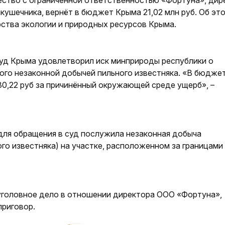
ество с ограниченной ответственностью «Фортуна», дир
кушечника, вернёт в бюджет Крыма 21,02 млн руб. Об эт
ства экологии и природных ресурсов Крыма.
уд Крыма удовлетворил иск минприроды республики о
го незаконной добычей пильного известняка. «В бюдже
30,22 руб за причинённый окружающей среде ущерб», –
для обращения в суд послужила незаконная добыча
го известняка) на участке, расположенном за границами
уголовное дело в отношении директора ООО «Фортуна»,
приговор.