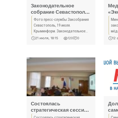
Законодательное
Мед
собрание Севастополя
«Эк
опять не набрало
Фото пресс-службы Заксобрания
Мин
голосов для введения
Севастополь, 19 июля.
зак
прямых выборов
Крыминформ. Законодательное
мёд
губернатора -
собрание Севастополя не набрало
док
21 июля, 18:15
12 
120
0
достаточного количества
конц
«Экономика Крыма»
голосов, чтобы принять
Ини
изменения в устав города
Меж
относительно
Состоялась
Дол
стратегическая сессия
сам
по развитию
сни
Состоялась стратегическая
Сим