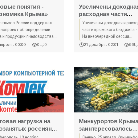
овые понятия -
Увеличены доходна
ономика Крыма»
расходная части
крымского бюджета 
сельхоз России поддержал
Увеличены доходная и расх
2017 - «Экономика»
онопроект об определении
части крымского бюджета -
а и продукции пчеловодства -
На внеочередной сессии
умент внесут в Госдуму до
Государственного Совета
апреля, 00:00
21 декабря, 02:01
0
0
96
а весенней сессии.
Республики Крым депутатск
циативу поддерживают в
корпус в двух чтениях одобр
региональном союзе
изменения в главный финанс
говая нагрузка на
Минкурортов Крым
озанятых россиян
заинтересовалось
зилась - «Экономика
грязевыми вулкана
ферополь, 13 ноября.
Ленино, 25 апреля. Крыминфо