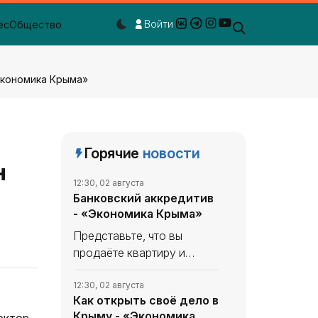
Войти
ес
Общество
Dark mode toggle
Экономика Крыма»
Горячие
новости
н
12:30, 02 августа
Банковский аккредитив
- «Экономика Крыма»
Представьте, что вы
продаёте квартиру и
нашли покупателя. Он
готов перевес­ти вам
12:30, 02 августа
Как открыть своё дело в
несколько миллио­нов, но
Крыму - «Экономика