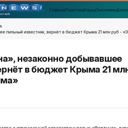
Главная
Политика
Наука
Экономика
Бизн
а.
е пильный известняк, вернёт в бюджет Крыма 21 млн руб - «
а», незаконно добывавшее
ернёт в бюджет Крыма 21 мл
ыма»