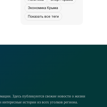
Экономика Крыма
Показать все теги
КУЛЬТУРА - КРЫМА.
Концерта не будет
- «Культура
Крыма»
07 августа,
0
0
12:30
мации. Здесь публикуются свежие новости о жизни
и интересные истории из всех уголков региона.