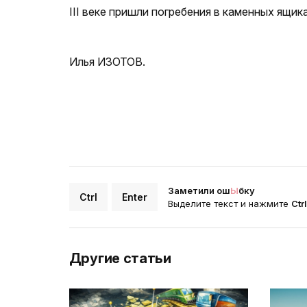
III веке пришли погребения в каменных ящик
Илья ИЗОТОВ.
Заметили ош
Ы
бку
Ctrl
Enter
Выделите текст и нажмите
Ctr
Другие статьи