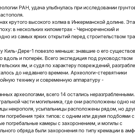
ологии РАН, удача улыбнулась при исследовании грунто
вастополя.
нах крутого высокого холма в Инкерманской долине. Эта
поху: в нескольких километрах - Чернореченский и
одно из самых ярких открытий перед строительством тр
ку Киль-Дере-1 повезло меньше: знавшие о его существо
о вдоль и поперёк. Всего экспедиция под руководством
тельских ям, и судя по характеру повреждений, разграбл
алось до недавнего времени. Архео­логи-стервятники
ойную технику и современную аппаратуру -
анных архео­логами, всего 14 остались неразграбленными.
тральной части могильника, где они расположены одно н
ницы некрополя, усыпальницы расположены рядом, но дру
и погребения трёх типов: с одним или двумя подбоями с
е погребальные камеры с захоронением, и могилы с
льного обряда были захоронения по типу кремации в амф