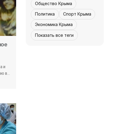
Общество Крыма
Политика
Спорт Крыма
Экономика Крыма
Показать все теги
ное
КУЛЬТУРА - КРЫМА.
Концерта не будет
- «Культура
а и
Крыма»
07 августа, 12:30
1
0
ню в
и
 Все