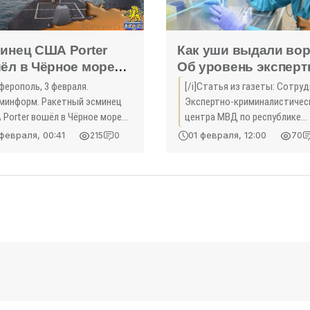
инец США Porter
Как уши выдали вор
ёл в Чёрное море
Об уровень экспер
 участия в учениях
технологий в Крыму 
ферополь, 3 февраля.
[/i]Статья из газеты: Сотру
О (ФОТО) -
«Культура Крыма»
минформ. Ракетный эсминец
Экспертно-криминалистичес
льтура Крыма»
 Porter вошёл в Чёрное море
центра МВД по республике
участия в учениях НАТО Sea
рассказывают о своей работе
февраля, 00:41
01 февраля, 12:00
215
0
70
ld 2017 («Морской щит»). Об
материале «-Крым».
 ...