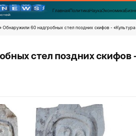
Главная
Политика
Наука
Экономика
Бизн
» Обнаружили 60 надгробных стел поздних скифов - «Культур
обных стел поздних скифов 