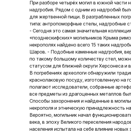
При разборе четырёх могил в южной части 
надгробия. Рядом с одним из надгробий бы
для жертвенной пищи. В разграбленных пог
типа: антропоморфные стелы, надгробные ст
- Сегодня это самая значительная коллекци
«позднескифских» могильников Крыма римск
некрополях найдено всего 15 таких надгроб
Шаров. - Подобные каменные надгробия, ве
по такому большому количеству стел, мож
статусом для ближней округи Херсонеса и 
В погребениях археологи обнаружили тради
краснолаковую посуду, изготовленную на го
полагают исследователи, собранные артефак
все предметы из драгоценных металлов был
Способы захоронения и найденные в могил
некрополя и этническую принадлежность на
Вероятно, могильник начал функционировать 
века, в эпоху Великого переселения народ
населения испытала на себе влияние новых э