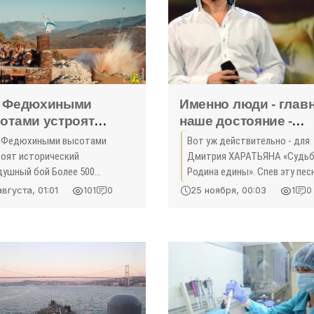
 Федюхиными
Именно люди - глав
отами устроят
наше достояние -
орический
«Культура Крыма»
 Федюхиными высотами
Вот уж действительно - для
душный бой -
роят исторический
Дмитрия ХАРАТЬЯНА «Судьб
льтура»
душный бой Более 500
Родина едины». Спев эту пес
онструкторов со всей России
знаменитых «Гардемаринах»,
августа, 01:01
25 ноября, 00:03
101
0
1
0
дутся на Крымский военно-
Дмитрий Харатьян сделал эт
орический фестиваль с 13 по
слова смыслом своей жизни.
сентября, чтобы под селом
тяжёлые годы он провёл
рмовое