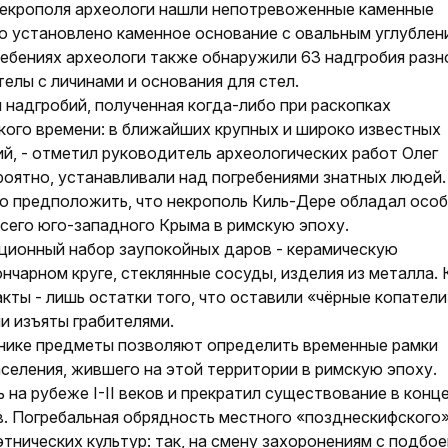
некрополя археологи нашли непотревоженные каменные
ло установлено каменное основание с овальным углублен
ребениях археологи также обнаружили 63 надгробия разн
елы с личинами и основания для стел.
я надгробий, полученная когда-либо при раскопках
ого времени: в ближайших крупных и широко известных
ий, - отметил руководитель археологических работ Олег
роятно, устанавливали над погребениями знатных людей.
но предположить, что некрополь Киль-Дере обладал осо
всего юго-западного Крыма в римскую эпоху.
ционный набор заупокойных даров - керамическую
нчарном круге, стеклянные сосуды, изделия из металла. 
ты - лишь остатки того, что оставили «чёрные копатели»
и изъяты грабителями.
ьнике предметы позволяют определить временные рамки
селения, жившего на этой территории в римскую эпоху.
на рубеже I-II веков и прекратил существование в конце
ов. Погребальная обрядность местного «позднескифского
тнических культур: так, на смену захоронениям с подбое