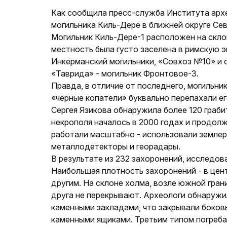
Как сообщила пресс-служба Института архе
могильника Киль-Дере в ближней округе Се
Могильник Киль-Дере-1 расположен на скло
местность была густо заселена в римскую э
Инкерманский могильники, «Совхоз №10» и 
«Таврида» - могильник Фронтовое-3.
Правда, в отличие от последнего, могильни
«чёрные копатели» буквально перепахали ег
Сергея Язикова обнаружила более 120 граби
некрополя началось в 2000 годах и продолж
работали масштабно - использовали землер
металлодетекторы и георадары.
В результате из 232 захоронений, исследов
Наибольшая плотность захоронений - в цен
другим. На склоне холма, возле южной гра
друга не перекрывают. Археологи обнаружил
каменными закладами, что закрывали боковы
каменными ящиками. Третьим типом погреба