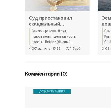
Суд приостановил
Эсм
скандальный
вош
фестиваль Befooz в
для
Сакский районный суд
Сим
Крыму - «Развлечения»
НАТ
приостановил деятельность
Кры
«Ку
проекта Befooz (бывший
США
«КаZантип») в селе Поповка на
для 
07 августа, 15:22
03 
415
0
три месяца. Об этом из здания
Shie
суда сообщил один из
этом
организаторов проекта,
руководитель Центра
Комментарии (0)
ДОБАВИТЬ БАННЕР