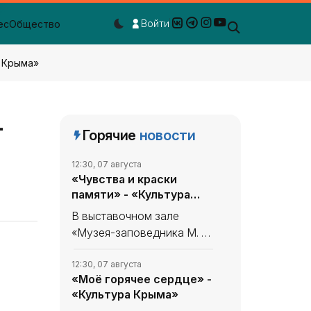
Войти
ес
Общество
Dark mode toggle
а Крыма»
-
Горячие
новости
12:30, 07 августа
«Чувства и краски
памяти» - «Культура
Крыма»
В выставочном зале
«Музея-заповедника М. А.
Волошина» - в
Феодосийском Музее
12:30, 07 августа
«Моё горячее сердце» -
сестёр Цветаевых -
«Культура Крыма»
экспонируется выставка