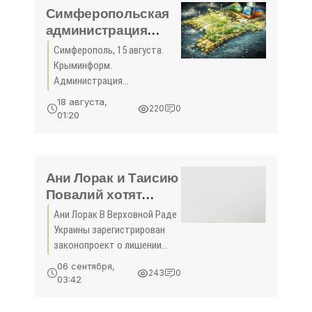
Симферопольская
администрация
посоветовала
Симферополь, 15 августа.
предпринимателям
Крыминформ.
добровольно
Администрация
демонтировать
Симферополя посоветовала
18 августа,
220
0
предпринимателям,
рекламу с
01:20
использующим помещения в
представляющих
зданиях, представляющих
историческую
историческую ценность,
ценность зданий -
самостоятельно
Ани Лорак и Таисию
«Культура Крыма»
демонтировать
Повалий хотят
лишить звания
Ани Лорак В Верховной Раде
народного артиста
Украины зарегистрирован
Украины -
законопроект о лишении
«Развлечения»
«пророссийских и
06 сентября,
243
0
просепаратистских
03:42
деятелей культуры» звания
«Народный артист Украины».