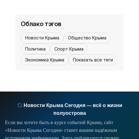
Крымской музеологической школе в
12:30
Коктебеле.
12:30, 21 июля
«Места силы» - «Культура Крыма»
Облако тэгов
В Мемориальном комплексе жертвам
Новости Крыма
Общество Крыма
депортации в посёлке Сирень
Бахчисарайского района
Политика
Спорт Крыма
экспонируется выставка живописи и
Экономика Крыма
Показать все теги
графики «Места силы», совместный
проект творческого объединения
«Карадаг» и
Новости Крыма Сегодня — всё о жизни
полуострова
Если вы хотите быть в курсе событий Крыма, сайт
«Новости Крыма Сегодня» станет вашим надёжным
источником информации. Здесь публикуются свежие