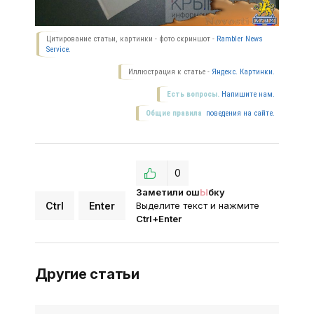
Цитирование статьи, картинки - фото скриншот -
Rambler News
Service.
Иллюстрация к статье -
Яндекс. Картинки.
Есть вопросы.
Напишите нам.
Общие правила
поведения на сайте.
0
Заметили ош
Ы
бку
Ctrl
Enter
Выделите текст и нажмите
Ctrl+Enter
Другие статьи