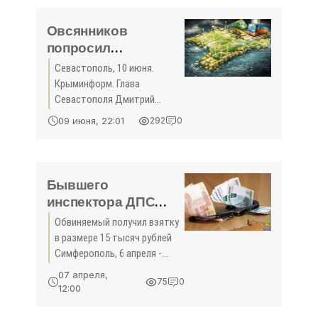
В частности, этого звания
Овсянников
попросил
Правительство РФ
Севастополь, 10 июня.
выделить
Крыминформ. Глава
дополнительные
Севастополя Дмитрий
средства на
Овсянников в ходе
09 июня, 22:01
292
0
совещания по вопросам
реализацию
развития регионов
объектов ФЦП -
Крымского полуострова,
«Культура Крыма»
которое провел в
Бывшего
Симферополе вице-премьер
инспектора ДПС
Правительства
будут судить в
Обвиняемый получил взятку
Крыму за
в размере 15 тысяч рублей
взяточничество -
Симферополь, 6 апреля -
«Культура Крыма»
-Крым. Экс-инспектора ДПС
07 апреля,
75
0
Симферополя будут судить
12:00
за получение взятки,
передает пресс-служба