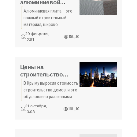
алюминиевой
плиты в Крым от
Алюминиевая плита – это
компании
важный строительный
"Стальной Дом"
материал, широко
используемый в различных
29 февраля,
15
0
отраслях промышленности.
12:51
Ее легкость, прочность и
устойчивость к коррозии
делают ее идеальным
выбором для
Цены на
строительство
домов в Крыму
В Крыму выросла стоимость
строительства домов, и это
обусловлено различными
факторами, такими как
31 октября,
16
0
выбор технологий и
13:08
материалов. Специалисты
утверждают, что
стоимость деревянных