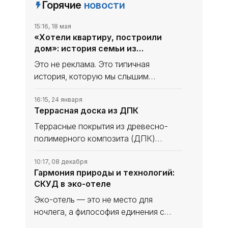
Горячие
новости
15:16, 18 мая
«Хотели квартиру, построили
дом»: история семьи из
Севастополя и семейная ипотека
Это не реклама. Это типичная
история, которую мы слышим
регулярно. Имена изменены, но
сценарий — настоящий.
16:15, 24 января
Террасная доска из ДПК
Террасные покрытия из древесно-
полимерного композита (ДПК)
отлично подходят для эксплуатации в
регионах с низкими температурами.
10:17, 08 декабря
Гармония природы и технологий:
Материал обладает высокой
СКУД в эко-отеле
устойчивостью к температурным
колебаниям,
Эко-отель — это не место для
ночлега, а философия единения с
природой. Гости приезжают сюда за