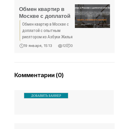
ускорилиГосударственная
регистрации прав на
Обмен квартир в
недвижимое имущество в
Москве с доплатой
Обмен квартир в Москве с
доплатой с опытным
риелтором из Азбуки Жилья
19 января, 15:13
12
0
Комментарии (0)
ДОБАВИТЬ БАННЕР