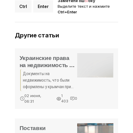
Заметили ош
Ы
бку
Ctrl
Enter
Выделите текст и нажмите
Ctrl+Enter
Другие статьи
Украинские права
на недвижимость в
Крыму приравнены
Документы на
к российским . -
недвижимость, что были
«Недвижимость»
оформлены у крымчан при
Украине, равносильны
02 июня,
1
0
юридически с их
06:31
403
российскими аналогами.
Украинские права на ...
Поставки