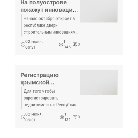
домов стала ниже, но
На полуострове
покажут инновации
в строительстве . -
Начало октября откроет в
«Недвижимость»
республике двери
строительным инновациям.
На полуострове покажут
02 июня,
1
0
инновации в
06:31
046
строительствеС 9 по 11
октября в Крыму пройдет
пятнадцатая
специализированная
Регистрацию
выставка
крымской
недвижимости
Для того чтобы
ускорили . -
зарегистрировать
«Недвижимость»
недвижимость в Республике
Крым теперь потребуется
02 июня,
1
0
меньше времени.
06:31
132
Регистрацию крымской
недвижимости