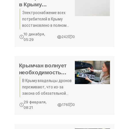
в Крыму
восстановлено в
Электроснабжение всех
полном объеме, —
потребителей в Крыму
Минэнерго РФ -
восстановлено в полном
«Общество Крыма»
объеме, говорится в
10 декабря,
242
0
материалах Минэнерго РФ
05:29
Крымчан волнует
необходимость
регистрировать
В Крыму владельцы дронов
беспилотники в
переживают, что из-за
ФСБ - «Общество»
закона об обязательной
регистрации беспилотников
29 февраля,
176
0
в ФСБ России, они могут
08:21
столкнуться с проблемами
при видеосъемке
достопримечательностей