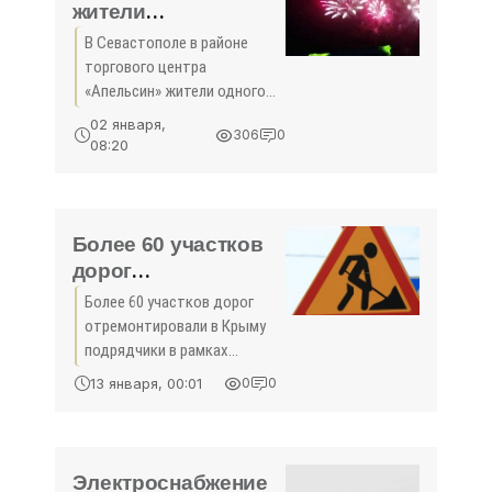
жители
обесточенного дома
В Севастополе в районе
перекрывали
торгового центра
трассу -
«Апельсин» жители одного
«Общество»
из домов, оставшегося без
02 января,
306
0
электроэнергии, перекрыли
08:20
дорогу в ночь на субботу. Об
этом пишет городской
информационный ...
Более 60 участков
дорог
отремонтировали в
Более 60 участков дорог
Крыму по гарантии
отремонтировали в Крыму
в 2023 году -
подрядчики в рамках
«Общество Крыма»
выполнения гарантийных
13 января, 00:01
0
0
обязательств в 2023 году, об
этом сообщили в пресс-
службе Минтранса РК.
Электроснабжение