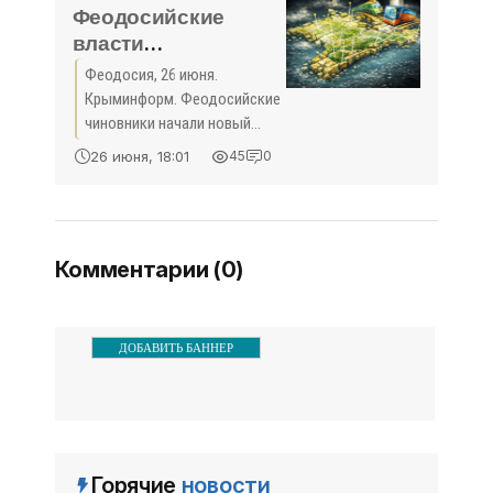
Крымского
Феодосийские
власти
активизируют
Феодосия, 26 июня.
борьбу с
Крыминформ. Феодосийские
фотографами,
чиновники начали новый
эксплуатирующими
этап борьбы с сезонной
26 июня, 18:01
45
0
эксплуатацией животных и
животных и птиц -
птиц, которых используют
«Общество Крыма»
для незаконного
фотографирования с
Комментарии (0)
отдыхающими.
ДОБАВИТЬ БАННЕР
Горячие
новости