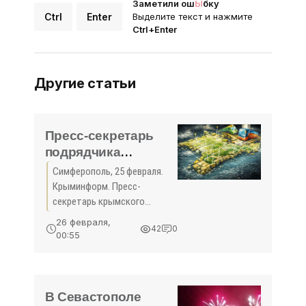
Заметили ош
Ы
бку
Ctrl
Enter
Выделите текст и нажмите
Ctrl+Enter
Другие статьи
Пресс-секретарь
подрядчика
строительства
Симферополь, 25 февраля.
«Тавриды» попал на
Крыминформ. Пресс-
«Миротворец» |
секретарь крымского
Крыминформ -
строительного управления
26 февраля,
42
0
АО «ВАД» (генеральный
«Общество Крыма»
00:55
подрядчик строительства
трассы «Таврида») Григорий
Назаров попал в базу
признанного в
В Севастополе