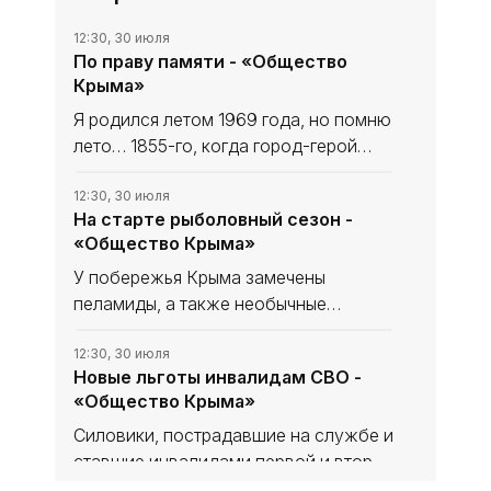
12:30, 30 июля
По праву памяти - «Общество
Крыма»
Я родился летом 1969 года, но помню
лето… 1855-го, когда город-герой
Севастополь (а он был городом-
героем уже тогда, пусть официально
12:30, 30 июля
На старте рыболовный сезон -
ему присвоили это звание только в
«Общество Крыма»
1965-м) отражал атаки
У побережья Крыма замечены
пеламиды, а также необычные
скопления редкой рыбы -
атлантического землероя (мармира).
12:30, 30 июля
Новые льготы инвалидам СВО -
Это можно считать сигналом начала
«Общество Крыма»
главного рыболовного сезона года,
сообщает
Силовики, пострадавшие на службе и
ставшие инвалидами первой и второй
групп, вправе перейти на 35-часовую