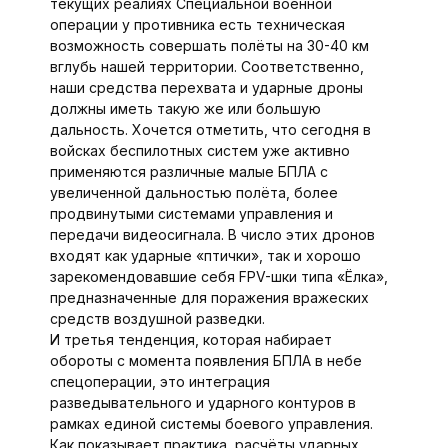
текущих реалиях Специальной военной
операции у противника есть техническая
возможность совершать полёты на 30-40 км
вглубь нашей территории. Соответственно,
наши средства перехвата и ударные дроны
должны иметь такую же или большую
дальность. Хочется отметить, что сегодня в
войс­ках беспилотных систем уже активно
применяются различные малые БПЛА с
увеличенной дальностью полёта, более
продвинутыми системами управления и
передачи видеосигнала. В число этих дронов
входят как ударные «птички», так и хорошо
зарекомендовавшие себя FPV-шки типа «Ёлка»,
предназначенные для поражения вражеских
средств воздушной разведки.
И третья тенденция, которая набирает
обороты с момента появления БПЛА в небе
спецоперации, это интеграция
разведывательного и ударного контуров в
рамках единой системы боевого управления.
Как показывает практика, расчёты ударных