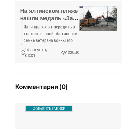
коммунального хозяйства.
Об этом сегодня на пресс-
На ялтинском пляже
конференции в Симферополе
нашли медаль «За
сообщила эксперт по
отвагу» -
Ялтинцы хотят передать в
«Общество»
торжественной обстановке
семье ветерана войны его
пропавшую много лет назад
14 августа,
132
0
медаль «За отвагу». С такой
03:01
предложением
инициативная группа
горожан обратилась в
Общественный
Комментарии (0)
ДОБАВИТЬ БАННЕР