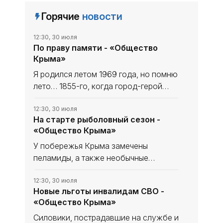
Горячие
новости
12:30, 30 июля
По праву памяти - «Общество
Крыма»
Я родился летом 1969 года, но помню
лето… 1855-го, когда город-герой
Севастополь (а он был городом-
героем уже тогда, пусть официально
12:30, 30 июля
На старте рыболовный сезон -
ему присвоили это звание только в
«Общество Крыма»
1965-м) отражал атаки
У побережья Крыма замечены
пеламиды, а также необычные
скопления редкой рыбы -
атлантического землероя (мармира).
12:30, 30 июля
Новые льготы инвалидам СВО -
Это можно считать сигналом начала
«Общество Крыма»
главного рыболовного сезона года,
сообщает
Силовики, пострадавшие на службе и