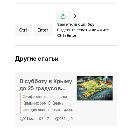
0
Заметили ош
Ы
бку
Ctrl
Enter
Выделите текст и нажмите
Ctrl+Enter
Другие статьи
В субботу в Крыму
до 25 градусов
тепла - «Общество
Симферополь, 29 апреля.
Крыма»
Крыминформ. В Крыму
сегодня ясно, ночью туман,
днем без осадков. Об этом
01 мая, 07:47
185
0
Крыминформу сообщили в
Крымском гидрометцентре.