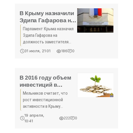
По прогнозам синоптиков, в
субботу в Крыму
В Крыму назначили
Эдипа Гафарова на
должность
Парламент Крыма назначил
заместителя
Эдипа Гафарова на
председателя
должность заместителя
Госсовета -
председателя
31 июля, 21:01
186
0
Государственного совета.
«Общество Крыма»
За данное решение
проголосовало 54 из 56
присутствующих депутатов.
В 2016 году объем
инвестиций в
экономику
Мельников считает, что
полуострова вырос
рост инвестиционной
на 28%
активности в Крыму
наблюдается благодаря
19 апреля,
222
0
СЭЗ и особым условиям
10:41
предоставления земли и
имущества республики