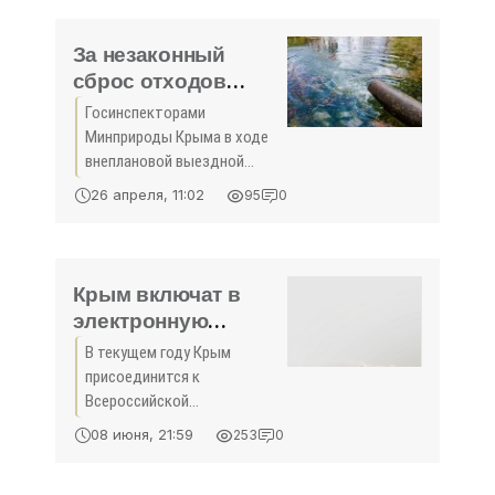
инвесторам Симферополь,
19 апреля - -Крым. За
За незаконный
сброс отходов
нарушители
Госинспекторами
заплатят 60 тысяч
Минприроды Крыма в ходе
рублей - «Общество
внеплановой выездной
Крыма»
проверки на территории
26 апреля, 11:02
95
0
Советского района
выявлены нарушения в
использовании и охране
водных объектов в части
Крым включат в
сброса сточных вод,
электронную
сообщает
систему ЖКХ -
В текущем году Крым
«Общество»
присоединится к
Всероссийской
государственной
08 июня, 21:59
253
0
информационной системе
(ГИС) жилищно-