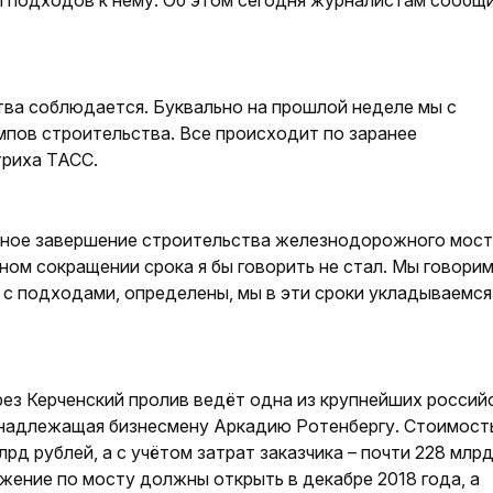
 подходов к нему. Об этом сегодня журналистам сообщ
тва соблюдается. Буквально на прошлой неделе мы с
мпов строительства. Все происходит по заранее
триха ТАСС.
очное завершение строительства железнодорожного мост
ном сокращении срока я бы говорить не стал. Мы говорим
, с подходами, определены, мы в эти сроки укладываемся»
ез Керченский пролив ведёт одна из крупнейших россий
инадлежащая бизнесмену Аркадию Ротенбергу. Стоимост
рд рублей, а с учётом затрат заказчика – почти 228 млрд
жение по мосту должны открыть в декабре 2018 года, а