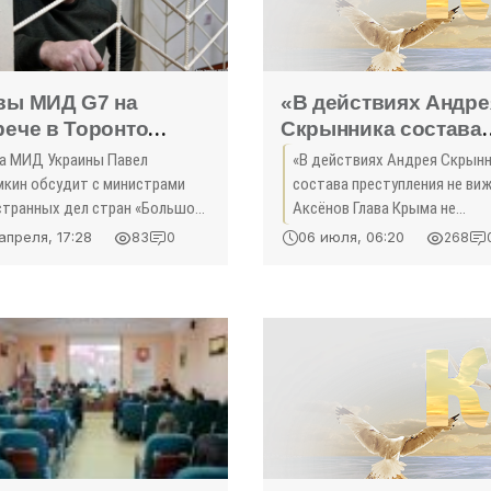
вы МИД G7 на
«В действиях Андре
рече в Торонто
Скрынника состава
удят дело
преступления не ви
ва МИД Украины Павел
«В действиях Андрея Скрын
димира Балуха –
— Аксёнов - «Полит
мкин обсудит с министрами
состава преступления не виж
мкин - «Политика»
странных дел стран «Большой
Аксёнов Глава Крыма не
рки» (G7) вопрос
собирается отстранять от
апреля, 17:28
06 июля, 06:20
83
0
268
обождения украинских
должности министра
итзаключенных, незаконно
промышленной политики, в
рживаемых в России и
отношении которого ФСБ
упированном
возбудила уголовное