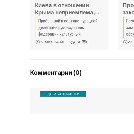
Киева в отношении
Про
Крыма неприемлема,
зак
заявил представитель
пра
Прибывший в составе турецкой
Про
Турции - «Политика
обс
делегации руководитель
зак
Крыма»
пра
федерации культурных
обс
объединений крымских татар
кон
кон
19 мая, 14:40
22 
166
0
Унвер Сель сделал заявление о
Сим
Сим
том, что киевские власти
юри
«По
проводят «абсолютно
Ака
бесчеловечную политику»
про
Комментарии (0)
ДОБАВИТЬ БАННЕР