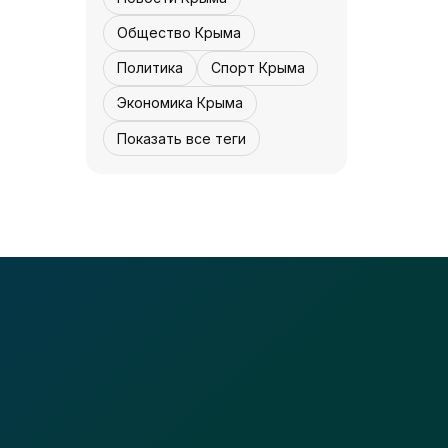
час назначенный -
«Культура Крыма»
07 августа,
Общество Крыма
0
0
12:30
Политика
Спорт Крыма
Экономика Крыма
Показать все теги
КУЛЬТУРА - КРЫМА.
Концерта не будет
- «Культура
Крыма»
07 августа,
0
0
12:30