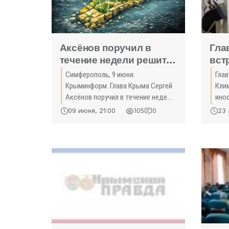
Аксёнов поручил в
Гла
течение недели решить
вст
вопрос возврата
обс
Симферополь, 9 июня.
Гла
земель
Вла
Крыминформ. Глава Крыма Сергей
Кли
сельхозназначения
Кли
Аксёнов поручил в течение недели
ино
муниципалитетам -
решить вопрос о возвращении
семе
09 июня, 21:00
23 
105
0
земель сельскохозяйственного
осв
«Политика Крыма»
назначения, находящихся за
пол
границами населенных пунктов...
уде
окк