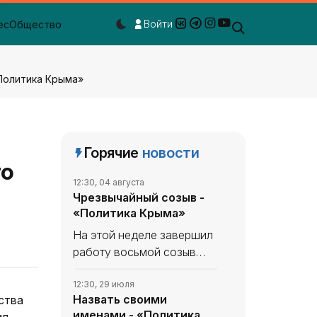
Войти
ес
Общество
Dark mode toggle
Политика Крыма»
Горячие
новости
го
12:30, 04 августа
Чрезвычайный созыв -
«Политика Крыма»
На этой неделе завершил
работу восьмой созыв
Государственной Думы: 27
июля состоялось
12:30, 29 июля
Назвать своими
заключительное
именами - «Политика