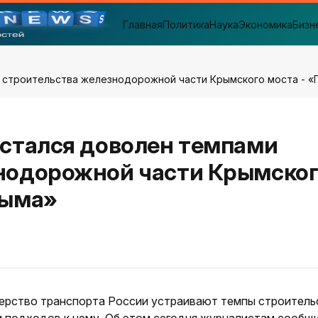
Главная
Политика
Наука
Экономика
Бизн
и строительства железнодорожной части Крымского моста - «
остался доволен темпами
нодорожной части Крымско
рыма»