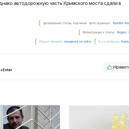
Однако автодорожную часть Крымского моста сдали в
Цитирование статьи, картинки - фото скриншот -
Rambler New
Иллюстрация к статье -
Яндекс. 
Общие правила
поведения на сайте.
Есть вопросы.
Напи
Нравит
l+Enter