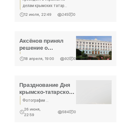
«Политика Крыма»
делам крымских татар
Мустафа ...
12 июля, 22:49
245
0
Аксёнов принял
решение о
совмещении
18 апреля, 19:00
92
0
должности Главы
Республики Крым и
председателя
крымского
Празднование Дня
правительства -
крымско-татарского
«Политика»
флага в
Фотографии ...
Симферополе -
26 июня,
584
0
«Политика Крыма»
22:59