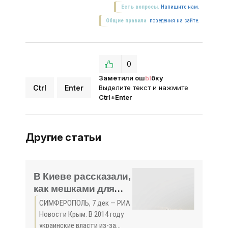
Есть вопросы.
Напишите нам.
Общие правила
поведения на сайте.
0
Заметили ош
Ы
бку
Ctrl
Enter
Выделите текст и нажмите
Ctrl+Enter
Другие статьи
В Киеве рассказали,
как мешками для
удобрений
СИМФЕРОПОЛЬ, 7 дек — РИА
перекрывали воду в
Новости Крым. В 2014 году
Крым - «Политика»
украинские власти из-за