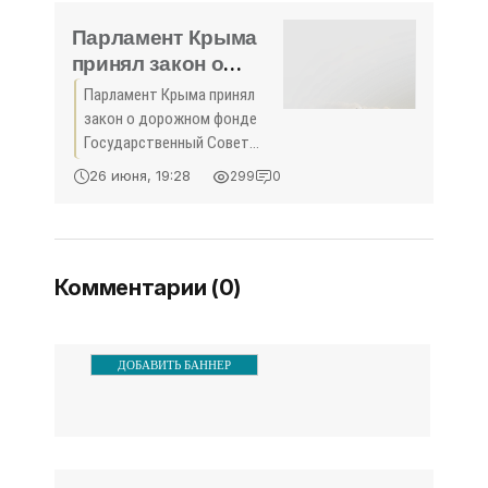
Парламент Крыма
принял закон о
дорожном фонде -
Парламент Крыма принял
Лента новостей
закон о дорожном фонде
Крыма - «Политика»
Государственный Совет
Крыма принял закон о
26 июня, 19:28
299
0
дорожном
фонде.Соответствующий
законопроект был
рассмотрен на
Комментарии (0)
внеочередной сессии
крымского парламента
сразу в
ДОБАВИТЬ БАННЕР