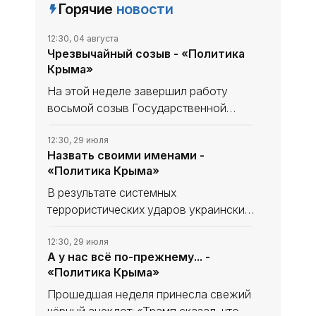
Горячие
новости
12:30, 04 августа
Чрезвычайный созыв - «Политика
Крыма»
На этой неделе завершил работу
восьмой созыв Государственной
Думы: 27 июля состоялось
заключительное пленарное
12:30, 29 июля
Назвать своими именами -
заседание, после которого
«Политика Крыма»
парламентариев принял в Кремле
президент. Он поблагодарил их
В результате системных
террористических ударов украинских
вооружённых формирований по
инфраструктурным объектам
12:30, 29 июля
А у нас всё по-прежнему... -
полуострова положение в
«Политика Крыма»
республике остаётся тяжёлым. Для
противника удары по Крыму как
Прошедшая неделя принесла свежий
чёрный анекдот: «Трамп сказал, что