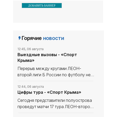
ДОБАВИТЬ БАННЕР
Горячие
новости
12:45, 06 августа
Выездные вызовы - «Спорт
Крыма»
Перерыв между кругами ЛЕОН-
второй лиги Б России по футболу не
сказался на «Севастополе». «Моряки»
уходили в мини-отпуск в статусе
12:44, 06 августа
Цифры тура - «Спорт Крыма»
лидера и вышли из него с той же
уверенностью в своих силах, обыграв
Сегодня представители полуострова
проведут матчи 17 тура ЛЕОН-второй
лиги Б России по футболу. В