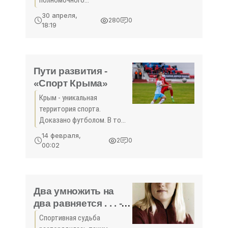
представителя Президента
30 апреля,
280
0
Российской Федерации в
18:19
Крымском федеральном
окружении Олега
Белавенцева
благотворительный фонд
Пути развития -
«Корсунь» и два
«Спорт Крыма»
Крым - уникальная
территория спорта.
Доказано футболом. В то
время как на федеральном
14 февраля,
2
0
уровне все ещё находятся в
00:02
поисках оптимальных
вариантов развития из-за
абсурдных санкций ФИФА и
УЕФА,
Два умножить на
два равняется . . . -
«Спорт Крыма»
Спортивная судьба