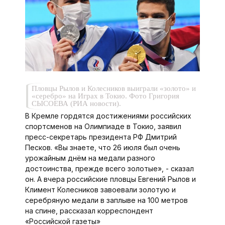
Пловцы Рылов и Колесников выиграли «золото» и
«серебро» на Играх в Токио. Фото Григория
СЫСОЕВА (РИА новости).
В Кремле гордятся достижениями российских
спортсменов на Олимпиаде в Токио, заявил
пресс-секретарь президента РФ Дмитрий
Песков. «Вы знаете, что 26 июля был очень
урожайным днём на медали разного
достоинства, прежде всего золотые», - сказал
он. А вчера российские пловцы Евгений Рылов и
Климент Колесников завоевали золотую и
серебряную медали в заплыве на 100 метров
на спине, рассказал корреспондент
«Российской газеты»