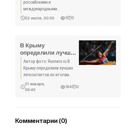
российскими и
международными
футбольными инстанциями
02 июля, 00:00
1
0
уже больше года
существуют исключительно
в дипломатической
парадигме. Все прекрасно
В Крыму
понимают, что законных
определили лучших
юридических оснований
легкоатлетов года -
Автор фото: Runners.ru В
«Спорт»
Крыму определили лучших
легкоатлетов по итогам
выступления на
01 января,
184
0
официальных всероссийских
06:40
соревнованиях в 2016 году.
Об этом сообщает пресс-
служба Минспорта Крыма.
Комментарии (0)