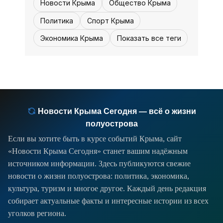
Новости Крыма
Общество Крыма
подтвердили - сейчас путь сравнений
номинальных фаворитов и
Политика
Спорт Крыма
Экономика Крыма
Показать все теги
Новости Крыма Сегодня — всё о жизни
полуострова
Если вы хотите быть в курсе событий Крыма, сайт
«Новости Крыма Сегодня» станет вашим надёжным
источником информации. Здесь публикуются свежие
новости о жизни полуострова: политика, экономика,
культура, туризм и многое другое. Каждый день редакция
собирает актуальные факты и интересные истории из всех
уголков региона.