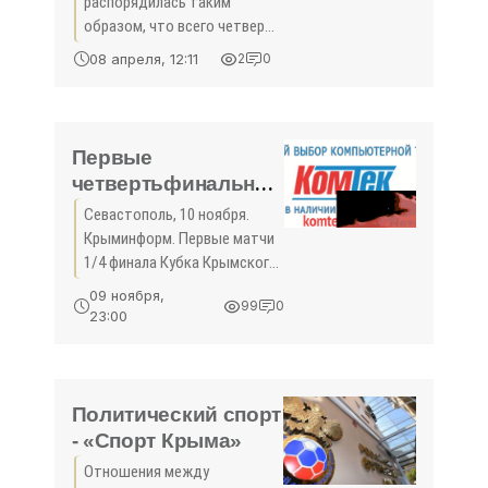
распорядилась таким
образом, что всего четверо
воспитанников крымского
08 апреля, 12:11
2
0
спорта смогли стать
участниками Игр XVII
Олимпиады в Риме-1960 и
Игр XVIII Олимпиады в
Первые
Токио-1964.
четвертьфинальные
матчи Кубка КФС
Севастополь, 10 ноября.
пройдут на
Крыминформ. Первые матчи
выходных - «Спорт
1/4 финала Кубка Крымского
Крыма»
футбольного союза
09 ноября,
99
0
сезона-2017/2018 состоятся
23:00
11 и 12 ноября. Игры
пройдут в посёлке Аграрное,
Евпатории, Бахчисарайском
...
Политический спорт
- «Спорт Крыма»
Отношения между