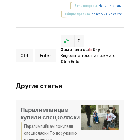
Есть вопросы.
Напишите нам.
Общие правила
поведения на сайте.
0
Заметили ош
Ы
бку
Ctrl
Enter
Выделите текст и нажмите
Ctrl+Enter
Другие статьи
Паралимпийцам
купили спецколяски
Паралимпийцам покупали
спецколяски По поручению
полномочного