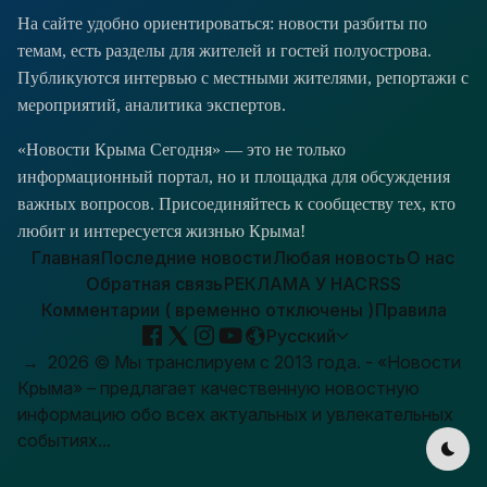
На сайте удобно ориентироваться: новости разбиты по
темам, есть разделы для жителей и гостей полуострова.
Публикуются интервью с местными жителями, репортажи с
мероприятий, аналитика экспертов.
«Новости Крыма Сегодня» — это не только
информационный портал, но и площадка для обсуждения
важных вопросов. Присоединяйтесь к сообществу тех, кто
любит и интересуется жизнью Крыма!
Главная
Последние новости
Любая новость
О нас
Обратная связь
РЕКЛАМА У НАС
RSS
Комментарии ( временно отключены )
Правила
Русский
→
2026
© Мы транслируем с 2013 года. - «Новости
Крыма» – предлагает качественную новостную
информацию обо всех актуальных и увлекательных
событиях...
Пер