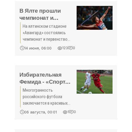
Крымске, где проходит
ключевой этап учебно-
В Ялте прошли
тренировочной
чемпионат и
первенство Крыма
На ялтинском стадионе
по дуатлону и
«Авангард» состоялись
полиатлону -
чемпионат и первенство
«Спорт»
Республики Крым по
14 июня, 06:00
123
0
дуатлону и полиатлону,
сообщает пресс-служба
Министерства спорта
Республики Крым. Свои силы
Избирательная
в соревнованиях ...
Фемида - «Спорт
Крыма»
Многогранность
российского футбола
заключается в красивых
голах, неожиданных
06 августа, 00:01
1
0
результатах и, конечно же,
скандалах. Отсюда и
удивительная тенденция -