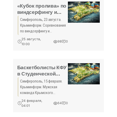
неделю между турами в
«Кубок пролива» по
информационном
виндсерфингу и
пространстве
кайтбордингу
Симферополь, 23 августа.
стартовал в Крыму -
Крыминформ. Соревнования
«Спорт Крыма»
по виндсерфингу и
кайтбордингу «Кубок
25 августа,
98
0
пролива – 2018» стартовали
10:00
в Крыму. Об этом сообщили
в пресс-службе Федерации
экстремальных видов
спорта РК
Баскетболисты КФУ
в Студенческой
лиге ВТБ победили
Симферополь, 15 февраля.
в Тюмени - «Спорт
Крыминформ. Мужская
Крыма»
команда Крымского
федерального университета
24 февраля,
64
0
«КФУ-Грифоны» одержала
04:01
победу в заключительном
матче регулярного