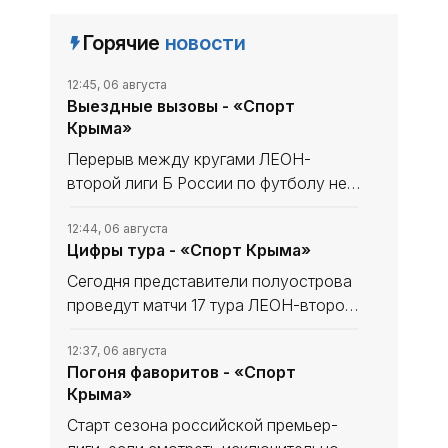
Горячие
новости
12:45, 06 августа
Выездные вызовы - «Спорт
Крыма»
Перерыв между кругами ЛЕОН-
второй лиги Б России по футболу не
сказался на «Севастополе». «Моряки»
уходили в мини-отпуск в статусе
12:44, 06 августа
Цифры тура - «Спорт Крыма»
лидера и вышли из него с той же
уверенностью в своих силах, обыграв
Сегодня представители полуострова
проведут матчи 17 тура ЛЕОН-второй
лиги Б России по футболу. В
турнирной таблице наши команды
12:37, 06 августа
Погоня фаворитов - «Спорт
решают разные задачи. Тем не менее
Крыма»
домашний статус предстоящих встреч
Старт сезона российской премьер-