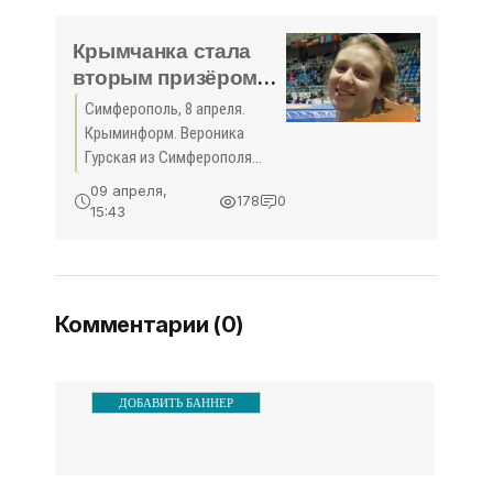
сезона-2018/2019 элитного
дивизиона
Крымчанка стала
вторым призёром
международного
Симферополь, 8 апреля.
турнира по женской
Крыминформ. Вероника
борьбе в Таллине -
Гурская из Симферополя
«Спорт Крыма»
стала вторым призёром
09 апреля,
178
0
международного турнира по
15:43
борьбе. Крымчанка
выиграла серебряную
медаль на состязаниях в
столице Эстонии –
Комментарии (0)
ДОБАВИТЬ БАННЕР