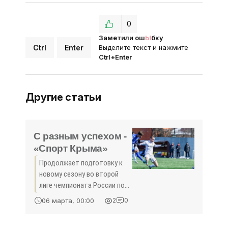
0
Заметили ош
Ы
бку
Ctrl
Enter
Выделите текст и нажмите
Ctrl+Enter
Другие статьи
С разным успехом -
«Спорт Крыма»
Продолжает подготовку к
новому сезону во второй
лиге чемпионата России по
футболу «Севастополь».
06 марта, 00:00
2
0
Коллектив из города-героя
сейчас находится в