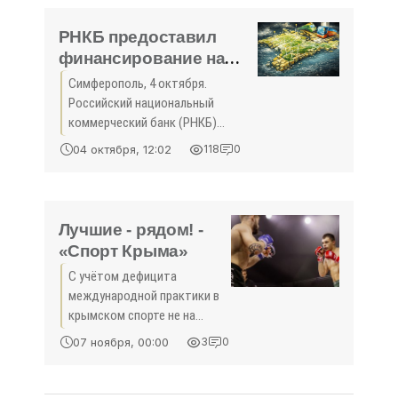
студенческой команды
России на предыдущей
РНКБ предоставил
Универсиаде-2013 в Казани
финансирование на
руководители
строительство
Симферополь, 4 октября.
автоматизированного
Российский национальный
мусоросортировочного
коммерческий банк (РНКБ)
комплекса в
открыл кредитную линию ООО
04 октября, 12:02
118
0
»ЭкоПром Крым» на сумму 100
Симферополе - «Спорт
млн рублей. Средства
Крыма»
предоставлены до 2020 года на
реализацию
Лучшие - рядом! -
«Спорт Крыма»
С учётом дефицита
международной практики в
крымском спорте не на
словах, а на деле
07 ноября, 00:00
3
0
расширяют формат
внутренних соревнований,
которые позволяют не