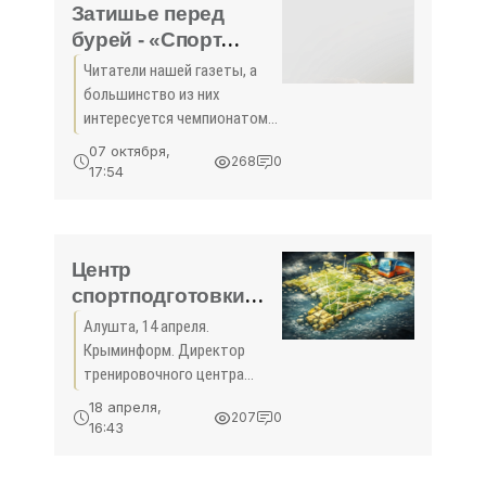
Затишье перед
бурей - «Спорт
Крыма»
Читатели нашей газеты, а
большинство из них
интересуется чемпионатом
России по футболу и следит
07 октября,
268
0
за ним по обзорам в
17:54
«Крымской правде», видимо,
уже обратили внимание на
то, что пять клубов
Центр
спортподготовки
«Крымский»
Алушта, 14 апреля.
намерен
Крыминформ. Директор
организовать
тренировочного центра
проведение
спортивной подготовки
18 апреля,
207
0
сборных команд России
чемпионами мастер-
16:43
«Крымский» Надежда
классов для юных
Василенко считает, что
спортсменов -