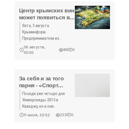
выдающиеся российские
«Спорт Крыма»
спортсмены могут стать
Центр крымских вин
может появиться в
Братиславе -
Ялта, 3 августа.
«Спорт Крыма»
Крыминформ.
Предприниматели из
Словакии готовы
06 августа,
88
0
продвигать крымские вина в
05:00
Европе. Об этом в ходе
встречи в администрации
Ялты заявил представитель
делегации бизнесменов из
За себя и за того
этой
парня - «Спорт
Крыма»
Позади уже четыре дня
Универсиады-2015 в
Кванджу, но и они
продемонстрировали, что
11 июля, 02:52
223
0
после ошеломляющей
победы сборной