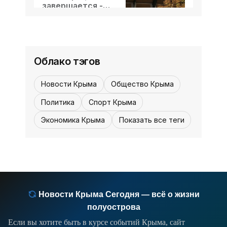
подготовки к ответственным стартам.
завершается -
Первые матчи 1/16 финала чемпионата
«Культура Крыма»
07 августа,
мира по футболу, с одной стороны,
4
0
12:30
уже порадовали всех любителей
неожиданных исходов, но с другой,
подтвердили - сейчас путь сравнений
Облако тэгов
номинальных фаворитов и
Новости Крыма
Общество Крыма
Политика
Спорт Крыма
Экономика Крыма
Показать все теги
Новости Крыма Сегодня — всё о жизни
полуострова
Если вы хотите быть в курсе событий Крыма, сайт