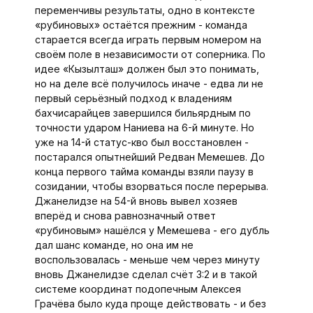
переменчивы результаты, одно в контексте
«рубиновых» остаётся прежним - команда
старается всегда играть первым номером на
своём поле в независимости от соперника. По
идее «Кызылташ» должен был это понимать,
но на деле всё получилось иначе - едва ли не
первый серьёзный подход к владениям
бахчисарайцев завершился бильярдным по
точности ударом Наниева на 6-й минуте. Но
уже на 14-й статус-кво был восстановлен -
постарался опытнейший Редван Мемешев. До
конца первого тайма команды взяли паузу в
созидании, чтобы взорваться после перерыва.
Джанелидзе на 54-й вновь вывел хозяев
вперёд и снова равнозначный ответ
«рубиновым» нашёлся у Мемешева - его дубль
дал шанс команде, но она им не
воспользовалась - меньше чем через минуту
вновь Джанелидзе сделал счёт 3:2 и в такой
системе координат подопечным Алексея
Грачёва было куда проще действовать - и без