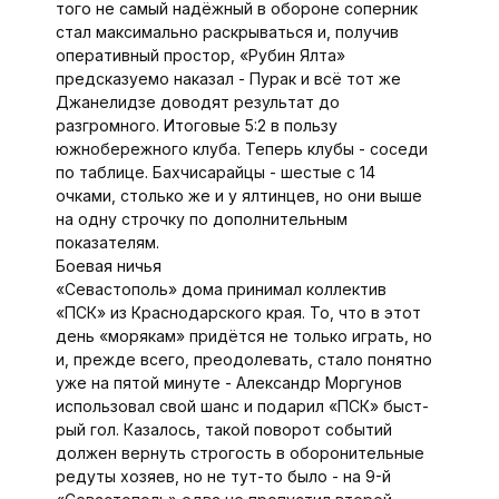
того не самый надёжный в обороне соперник
стал максимально раскрываться и, получив
оперативный простор, «Рубин Ялта»
предсказуемо наказал - Пурак и всё тот же
Джанелидзе доводят результат до
разгромного. Итоговые 5:2 в пользу
южнобережного клуба. Теперь клубы - соседи
по таблице. Бахчисарайцы - шестые с 14
очками, столько же и у ялтинцев, но они выше
на одну строчку по дополнительным
показателям.
Боевая ничья
«Севастополь» дома принимал коллектив
«ПСК» из Краснодарского края. То, что в этот
день «морякам» придётся не только играть, но
и, прежде всего, преодолевать, стало понятно
уже на пятой минуте - Александр Моргунов
использовал свой шанс и подарил «ПСК» быст­
рый гол. Казалось, такой поворот событий
должен вернуть строгость в оборонительные
редуты хозяев, но не тут-то было - на 9-й