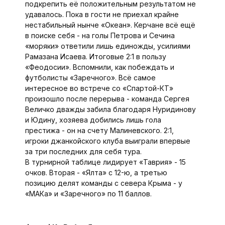
подкрепить её положительным результатом не
удавалось. Пока в гости не приехал крайне
нестабильный нынче «Океан». Керчане всё ещё
в поиске себя - на голы Петрова и Сечина
«моряки» ответили лишь единожды, усилиями
Рамазана Исае­ва. Итоговые 2:1 в пользу
«Феодосии». Вспомнили, как побеждать и
футболис­ты «Заречного». Всё самое
интересное во встрече со «Спартой-КТ»
произошло после перерыва - команда Сергея
Величко дважды забила благодаря Нуридинову
и Юдину, хозяева добились лишь гола
престижа - он на счету Малиневского. 2:1,
игроки джанкойского клуба выиграли впервые
за три последних для себя тура.
В турнирной таблице лидирует «Таврия» - 15
очков. Вторая - «Ялта» с 12-ю, а третью
позицию делят команды с севера Крыма - у
«МАКа» и «Заречного» по 11 баллов.