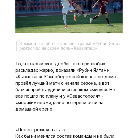
Крымское дерби на уровне страны! «Рубин Ялта»
разгромил на своём поле «Кызылташ».
То, что крымское дерби - это при любых
раскладах жарко, доказали «Рубин Ялта» и
«Кызылташ». Южнобережный коллектив дома
провёл лучший матч с начала сезона, а вот
бахчисарайцы удивили со знаком «минус». Не
всё пошло по плану и у «Севастополя» -
«моряки» неожиданно потеряли очки на
домашней арене.
«Перестрелка» в атаке
Как бы ни менялся состав команды и не были