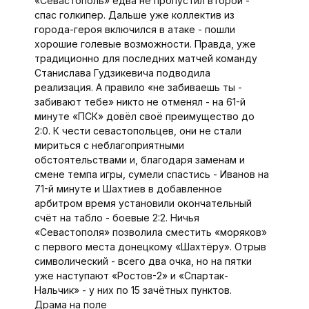
«Севастополь» едва не пропустил второй -
спас голкипер. Дальше уже коллектив из
города-героя включился в атаке - пошли
хорошие голевые возможности. Правда, уже
традиционно для последних матчей команду
Станислава Гудзикевича подводила
реализация. А правило «не забиваешь ты -
забивают тебе» никто не отменял - на 61-й
минуте «ПСК» довёл своё преимущество до
2:0. К чести севастопольцев, они не стали
мириться с неблагоприятными
обстоятельствами и, благодаря заменам и
смене темпа игры, сумели спастись - Иванов на
71-й минуте и Шахтиев в добавленное
арбитром время установили окончательный
счёт на табло - боевые 2:2. Ничья
«Севастополя» позволила сместить «моряков»
с первого места донецкому «Шахтёру». Отрыв
символический - всего два очка, но на пятки
уже наступают «Ростов-2» и «Спартак-
Нальчик» - у них по 15 зачётных пунктов.
Драма на поле