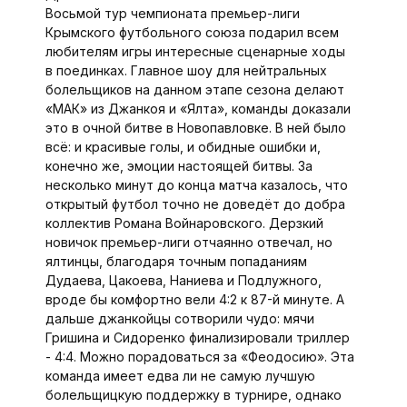
Восьмой тур чемпионата премьер-лиги
Крымского футбольного союза подарил всем
любителям игры интересные сценарные ходы
в поединках. Главное шоу для нейтральных
болельщиков на данном этапе сезона делают
«МАК» из Джанкоя и «Ялта», команды доказали
это в очной битве в Новопавловке. В ней было
всё: и красивые голы, и обидные ошибки и,
конечно же, эмоции настоящей битвы. За
несколько минут до конца матча казалось, что
открытый футбол точно не доведёт до добра
коллектив Романа Войнаровского. Дерзкий
новичок премьер-лиги отчаянно отвечал, но
ялтинцы, благодаря точным попаданиям
Дудаева, Цакоева, Наниева и Подлужного,
вроде бы комфортно вели 4:2 к 87-й минуте. А
дальше джанкойцы сотворили чудо: мячи
Гришина и Сидоренко финализировали триллер
- 4:4. Можно порадоваться за «Феодосию». Эта
команда имеет едва ли не самую лучшую
болельщицкую поддержку в турнире, однако