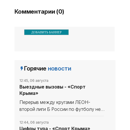
только поддерживать
Комментарии (0)
необходимый уровень
конкуренции
ДОБАВИТЬ БАННЕР
Горячие
новости
12:45, 06 августа
Выездные вызовы - «Спорт
Крыма»
Перерыв между кругами ЛЕОН-
второй лиги Б России по футболу не
сказался на «Севастополе». «Моряки»
уходили в мини-отпуск в статусе
12:44, 06 августа
Цифры тура - «Спорт Крыма»