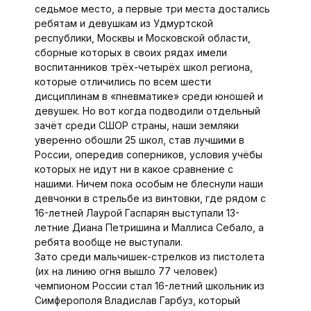
седьмое место, а первые три места достались
ребятам и девушкам из Удмуртской
республики, Москвы и Московской области,
сборные которых в своих рядах имели
воспитанников трёх-четырёх школ региона,
которые отличились по всем шести
дисциплинам в «пневматике» среди юношей и
девушек. Но вот когда подводили отдельный
зачёт среди СШОР страны, наши земляки
уверенно обошли 25 школ, став лучшими в
России, опередив соперников, условия учёбы
которых не идут ни в какое сравнение с
нашими. Ничем пока особым не блеснули наши
девчонки в стрельбе из винтовки, где рядом с
16-летней Лаурой Гаспарян выступали 13-
летние Диана Петришина и Маллиса Себало, а
ребята вообще не выступали.
Зато среди мальчишек-стрелков из пистолета
(их на линию огня вышло 77 человек)
чемпионом России стал 16-летний школьник из
Симферополя Владислав Гарбуз, который