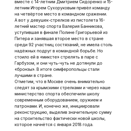
вместе с 14-летним Дмитрием Сидоренко и 15-
летним Игорем Сухоруковым привёл команду
на четвёртое место в командном сражении.
А вот у девушек-стрелков из пистолета 16-
летний мастер спорта Валерия Банникова,
уступившая в финале Полине Григорьевой из
Питера и занявшая второе место в стране
среди 92 участниц состязаний, не имела столь
надёжных подруг в командной борьбе. Но
стоило ей в «миксте» стрелять в паре с
Гарбузом, и они чуть-чуть не дотянули до
«бронзы». В итоге симферопольцы стали
лучшими в стране.
Отметим, что в Москве очень внимательно
следят за крымскими стрелками и через наше
министерство спорта обеспечили школу
современным оборудованием, оружием и
патронами. И, конечно же, инициировали
реконструкцию, выделив значительную сумму
на строительство фактически новой школы,
которое начнётся с января 2018 года.