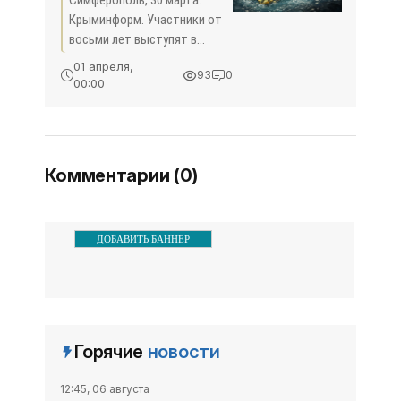
Симферополь, 30 марта.
выходных в
Крыминформ. Участники от
Советском районе -
восьми лет выступят в
«Спорт Крыма»
первом этапе чемпионата и
01 апреля,
93
0
первенства Республики
00:00
Крым, открытого Кубка
Федерации автомобильного
и мотоциклетного спорта
Крыма,
Комментарии (0)
ДОБАВИТЬ БАННЕР
Горячие
новости
12:45, 06 августа