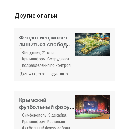
Другие статьи
Феодосиец может
лишиться свободы
на восемь лет за
Феодосия, 21 мая.
сбыт
Крыминформ. Сотрудники
синтетического
подразделения по контролю
наркотика - «Спорт
за оборотом наркотиков
21 мая, 11:01
101
0
ОМВД России по Феодосии
Крыма»
в ходе проведения
оперативных мероприятий
задержали 28-летнего ранее
Крымский
не судимого
футбольный форум
состоялся в
Симферополь, 9 декабря.
Симферополе -
Крыминформ. Крымский
«Спорт Крыма»
футбольный форум собрал