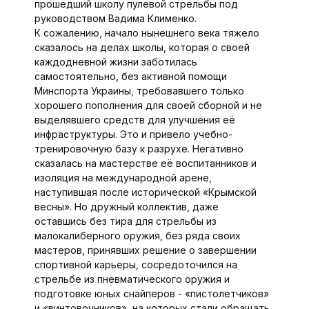
прошедший школу пулевой стрельбы под
руководством Вадима Клименко.
К сожалению, начало нынешнего века тяжело
сказалось на делах школы, которая о своей
каждодневной жизни заботилась
самостоятельно, без активной помощи
Минспорта Украины, требовавшего только
хорошего пополнения для своей сборной и не
выделявшего средств для улучшения её
инфраструктуры. Это и привело учебно-
тренировочную базу к разрухе. Негативно
сказалась на мастерстве её воспитанников и
изоляция на международной арене,
наступившая после исторической «Крымской
весны». Но дружный коллектив, даже
оставшись без тира для стрельбы из
малокалиберного оружия, без ряда своих
мастеров, принявших решение о завершении
спортивной карьеры, сосредоточился на
стрельбе из пневматического оружия и
подготовке юных снайперов - «пистолетчиков»
и «винтовочников», на которых стали обращать