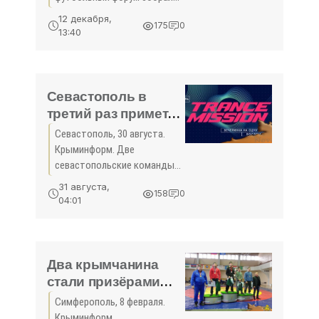
300 делегатов из разных
12 декабря,
175
0
стран мира. Мероприятие
13:40
состоялось сегодня в
Симферополе и было
посвящено всевозможным
аспектах развития
Севастополь в
третий раз примет
Суперфинал
Севастополь, 30 августа.
баскетбольного
Крыминформ. Две
чемпионата России
севастопольские команды и
среди любителей -
один коллектив из
31 августа,
158
0
Симферополя примут
«Спорт Крыма»
04:01
участие в Суперфинале
Межрегиональной
любительской
баскетбольной лиги.
Два крымчанина
Решающий раунд
стали призёрами
Всероссийского
Симферополь, 8 февраля.
турнира по греко-
Крыминформ.