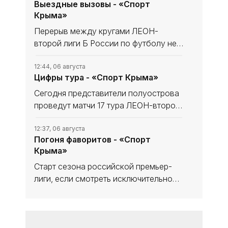
Выездные вызовы - «Спорт
Крыма»
Перерыв между кругами ЛЕОН-
второй лиги Б России по футболу не
сказался на «Севастополе». «Моряки»
уходили в мини-отпуск в статусе
12:44, 06 августа
Цифры тура - «Спорт Крыма»
лидера и вышли из него с той же
уверенностью в своих силах, обыграв
Сегодня представители полуострова
проведут матчи 17 тура ЛЕОН-второй
лиги Б России по футболу. В
турнирной таблице наши команды
12:37, 06 августа
Погоня фаворитов - «Спорт
решают разные задачи. Тем не менее
Крыма»
домашний статус предстоящих встреч
Старт сезона российской премьер-
лиги, если смотреть исключительно
на цифры, вроде бы не сильно-то и
удивляет с оглядкой на синхронные
12:30, 25 июля
Деклассация фаворита - «Спорт
победы фаворитов, но в то же время
Крыма»
радует разными подходами к их