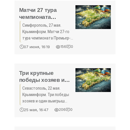
сезона-2017/2018. Эти
матчи состоялись
Матчи 27 тура
чемпионата
Премьер-лиги КФС
Симферополь, 27 мая.
состоятся на
Крыминформ. Матчи 27-го
выходных в Керчи,
тура чемпионата Премьер-
Евпатории и
лиги Крымского
07 июня, 16:19
156
0
футбольного союза
Симферопольском
сезона-2015/2016 состоятся
районе - «Спорт
28 мая. Игры пройдут в
Крыма»
Керчи, Евпатории и
Три крупные
Симферопольском районе.
победы хозяев и
Все
рекордный
Севастополь, 22 мая.
выигрыш гостей
Крыминформ. Три победы
зафиксированы в
хозяев и один выигрыш
25-м туре
гостей зафиксированы в 25-
25 мая, 16:47
206
0
м туре чемпионата Премьер-
чемпионата
лиги Крымского
Премьер-лиги КФС -
футбольного союза
«Спорт Крыма»