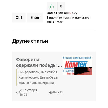
0
Заметили ош
Ы
бку
Ctrl
Enter
Выделите текст и нажмите
Ctrl+Enter
Другие статьи
Фавориты
одержали победы в
восьмом туре
Симферополь, 16 октября.
чемпионата
Крыминформ. Две победы
Премьер-лиги КФС -
хозяев и два выигрыша
«Спорт Крыма»
гостей зафиксированы в
23 октября,
64
0
восьмом туре чемпионата
16:03
Премьер-лиги Крымского
футбольного союза