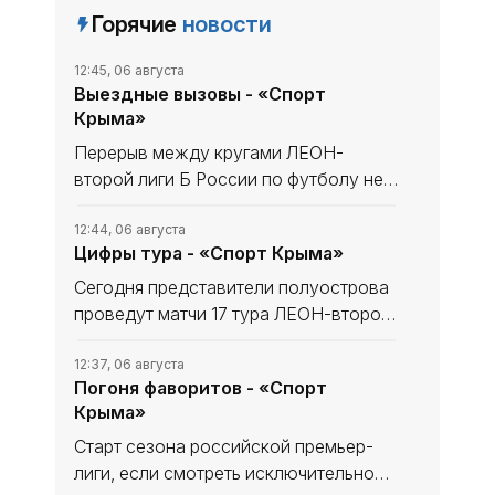
Горячие
новости
12:45, 06 августа
Выездные вызовы - «Спорт
Крыма»
Перерыв между кругами ЛЕОН-
второй лиги Б России по футболу не
сказался на «Севастополе». «Моряки»
уходили в мини-отпуск в статусе
12:44, 06 августа
Цифры тура - «Спорт Крыма»
лидера и вышли из него с той же
уверенностью в своих силах, обыграв
Сегодня представители полуострова
проведут матчи 17 тура ЛЕОН-второй
лиги Б России по футболу. В
турнирной таблице наши команды
12:37, 06 августа
Погоня фаворитов - «Спорт
решают разные задачи. Тем не менее
Крыма»
домашний статус предстоящих встреч
Старт сезона российской премьер-
лиги, если смотреть исключительно