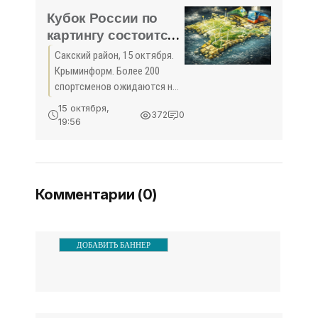
Крым сезона-2017/2018
Кубок России по
среди
картингу состоится
в Сакском районе -
Сакский район, 15 октября.
«Спорт Крыма»
Крыминформ. Более 200
спортсменов ожидаются на
Кубке России по картингу.
15 октября,
372
0
Эти соревнования
19:56
состоятся в селе
Суворовское Сакского
района с 16 по 18 октября.
Как сообщили ...
Комментарии (0)
ДОБАВИТЬ БАННЕР