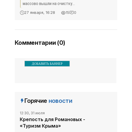
Солнечной тропы -
массово вышли на очистку
«Туризм Крыма»
прогулочных зон и
27 января, 16:28
15
0
заброшенных кладбищ. Как
передает корреспондент
Крыминформа, в уборке
территории одной из
Комментарии (0)
визитных карточек Южного
ДОБАВИТЬ БАННЕР
Горячие
новости
12:30, 31 июля
Крепость для Романовых -
«Туризм Крыма»