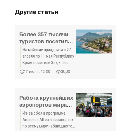
Другие статьи
Более 357 тысячи
туристов посетили
Крым на майские
На майские праздники с 27
праздники - «Туризм
апреля по 11 мая Республику
Крыма»
Крым посетили 357,7 тыс.
туристов, об этом сообщил
17 июня, 12:30
3
0
глава РК Сергей Аксёнов.
Работа крупнейших
аэропортов мира
парализована из-за
Из-за сбоя в программе
сбоя - «Новости
Amadeus Altea в аэропортах
Туризма»
по всему миру наблюдаются