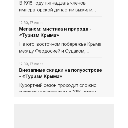
В 1918 году пятнадцать членов
императорской династии выжили
только благодаря высоким стенам
крымского имения Дюльбер.
12:30, 17 июля
Меганом: мистика и природа -
Ялтинские матросы требовали
«Туризм Крыма»
расстрела, севастопольские - встали
на защиту
На юго-восточном побережье Крыма,
между Феодо­сией и Судаком,
расположен мыс, который древние
греки считали порталом в царство
12:30, 17 июля
Внезапные скидки на полуострове
мёртвых, а современные эзотерики -
- «Туризм Крыма»
одной из мощнейших энергетических
Курортный сезон проходит сложно:
турпоток сократился на 31%, отели не
всегда заполнены, электричество и
вода - по графикам. Бизнес ответил
12:30, 17 июля
На «Большое седло» с овчаркой и
скидками до 55%, гибкими отменами
алабаем - «Туризм Крыма»
и ставкой на местных
Летним утром, когда весь