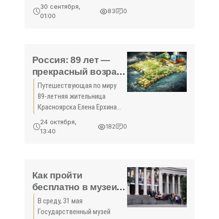
задержки рейсов и полная
30 сентября,
83
0
неразбериха при
01:00
регистрации пассажиров. Об
этом в четверг, 28 сентября,
сообщает британское
Россия: 89 лет —
прекрасный возраст
для путешествий -
Путешествующая по миру
«Новости Туризма»
89-летняя жительница
Красноярска Елена Ерхина
стала звездой соцсетей. Об
24 октября,
182
0
удивительных приключениях
13:40
сибирячки рассказала на
Facebook москвичка
Екатерина Папина. За пару
дней
Как пройти
бесплатно в музеи
мира? - «Новости
В среду, 31 мая
Туризма»
Государственный музей