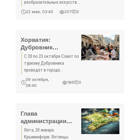
изобразительных искусств
имени А.С. Пушкина будет
22 мая, 03:40
207
0
работать бесплатно. Об
этом сообщает
официальный сайт мэра
Москвы. В этот день в честь
Хорватия:
105-летия музея жители
Дубровник
проведёт
С 20 по 23 октября Совет по
гастрономический
туризму Дубровника
фестиваль -
проведёт в городе
«Новости Туризма»
гастрономический праздник
09 октября,
186
0
Good Food Festival.
08:40
Посетителей фестиваля
ожидают презентации
блюд, дегустации на
открытом воздухе,
Глава
администрации
Ялты принял
Ялта, 20 января.
участие в уборке
Крыминформ. Ялтинцы