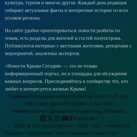
культура, туризм и многое другое. Каждый день редакция
собирает актуальные факты и интересные истории из всех
уголков региона.
На сайте удобно ориентироваться: новости разбиты по
темам, есть разделы для жителей и гостей полуострова.
Публикуются интервью с местными жителями, репортажи с
мероприятий, аналитика экспертов.
«Новости Крыма Сегодня» — это не только
информационный портал, но и площадка для обсуждения
важных вопросов. Присоединяйтесь к сообществу тех, кто
любит и интересуется жизнью Крыма!
Главная
Последние новости
Любая новость
О нас
Обратная связь
РЕКЛАМА У НАС
RSS
Комментарии ( временно отключены )
Правила
Русский
→
2026
© Мы транслируем с 2013 года. - «Новости
Крыма» – предлагает качественную новостную