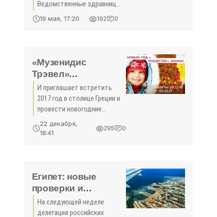
министр курортов
Ведомственные здравницы
Крыма - «Туризм
позволяют государству
19 мая, 17:20
192
0
выполнять программы по
Крыма»
обслуживанию социально
незащищенных слоев
населения. Такое мнение
«Музенидис
сегодня выразил
Трэвел»
Крыминформу ...
напоминает: до
И приглашает встретить
Нового года 9 дней!
2017 год в столице Греции и
- «Новости
провести новогодние
Туризма»
каникулы в Афинах!
22 декабря,
295
0
Предлагайте клиентам наши
18:41
лучшие новогодние
программы по оптимальной
цене! Плюс: новогодний
гала-ужин и 5
Египет: новые
проверки и
ожидания -
На следующей неделе
«Новости Туризма»
делегация российских