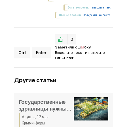
Есть вопросы.
Напишите нам.
Общие правила
поведения на сайте.
0
Заметили ош
Ы
бку
Ctrl
Enter
Выделите текст и нажмите
Ctrl+Enter
Другие статьи
Государственные
здравницы нужны
для выполнения
Алушта, 12 мая.
социальных задач –
Крыминформ.