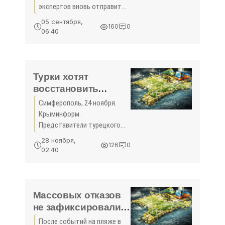
экспертов вновь отправится
в Египет для очередной
05 сентября,
160
0
проверки авиационной и
06:40
транспортной безопасности
страны. Об этом в
понедельник, 5 сентября,
заявил министр
Турки хотят
восстановить
морское и
Симферополь, 24 ноября.
авиасообщение с
Крыминформ.
Крымом и открыть
Представители турецкого
на полуострове
бизнеса рассматривают
28 ноября,
126
0
Крым как трамплин на
логистические
02:40
российский рынок и
центры для
считают приоритетным
товарооборота с
вопрос восстановления
Россией - «Туризм
морского и авиасообщения
Массовых отказов
Крыма»
с
не зафиксировали -
«Туризм Крыма»
После событий на пляже в