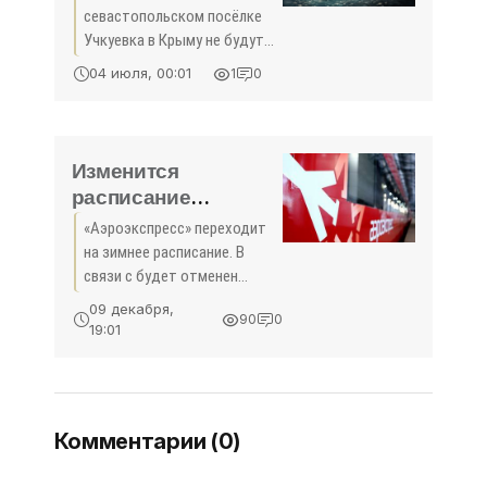
севастопольском посёлке
Учкуевка в Крыму не будут
ужесточать условия
04 июля, 00:01
1
0
курортного сезона и
закрывать пляжи.
Операторы фиксируют лишь
единичные акты отказа от
Изменится
поездок в Крым,
расписание
«Аэроэкспресса» в
«Аэроэкспресс» переходит
Шереметьево и
на зимнее расписание. В
Домодедово -
связи с будет отменен
«Новости Туризма»
дневной технологический
09 декабря,
90
0
перерыв. Об этом сообщает
19:01
пресс-служба компании. С 10
декабря «Аэроэкспресс»
вводит дополнительный
рейс
Комментарии (0)