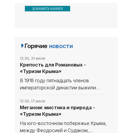
ДОБАВИТЬ БАННЕР
Горячие
новости
12:30, 31 июля
Крепость для Романовых -
«Туризм Крыма»
В 1918 году пятнадцать членов
императорской династии выжили
только благодаря высоким стенам
крымского имения Дюльбер.
12:30, 17 июля
Меганом: мистика и природа -
Ялтинские матросы требовали
«Туризм Крыма»
расстрела, севастопольские - встали
на защиту
На юго-восточном побережье Крыма,
между Феодо­сией и Судаком,