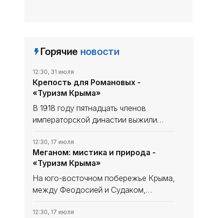
Горячие
новости
12:30, 31 июля
Крепость для Романовых -
«Туризм Крыма»
В 1918 году пятнадцать членов
императорской династии выжили
только благодаря высоким стенам
крымского имения Дюльбер.
12:30, 17 июля
Меганом: мистика и природа -
Ялтинские матросы требовали
«Туризм Крыма»
расстрела, севастопольские - встали
на защиту
На юго-восточном побережье Крыма,
между Феодо­сией и Судаком,
расположен мыс, который древние
греки считали порталом в царство
12:30, 17 июля