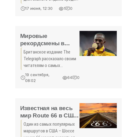
Крыма»
туристов в майские
17 июня, 12:30
1
0
праздники, следует из
отчета сервиса для
бронирования «Твил.ру».
Мировые
рекордсмены в
туризме: кто на
Британское издание The
свете самый-
Telegraph рассказало своим
самый? - «Новости
читателям о самых
Туризма»
невероятных мировых
19 сентября,
64
0
рекордах, касающихся
08:02
путешествий. Список
достижений из мира
туристических поездок и
достопримечательностей
Известная на весь
был
мир Route 66 в США
может исчезнуть -
Один из самых популярных
«Новости Туризма»
маршрутов в США – Шоссе