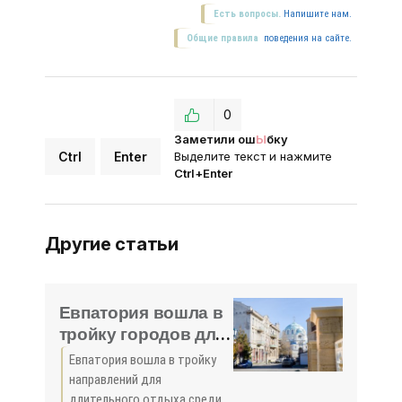
Есть вопросы.
Напишите нам.
Общие правила
поведения на сайте.
0
Заметили ош
Ы
бку
Ctrl
Enter
Выделите текст и нажмите
Ctrl+Enter
Другие статьи
Евпатория вошла в
тройку городов для
длительного отдыха
Евпатория вошла в тройку
в майские
направлений для
праздники - «Туризм
длительного отдыха среди