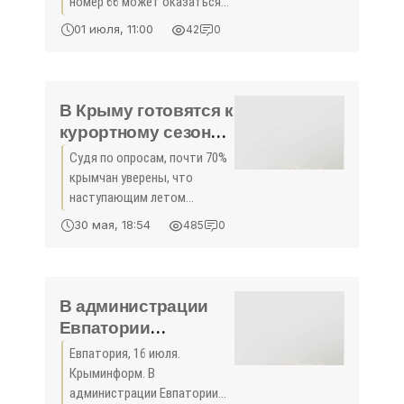
номер 66 может оказаться
под угрозой. Об этом пишет
01 июля, 11:00
42
0
Lonely Planet. Национальный
фонд охраны памятников
истории внес Route 66,
известную также как
В Крыму готовятся к
курортному сезону:
моржи качают
Судя по опросам, почти 70%
пресс, медведи
крымчан уверены, что
купаются (ВИДЕО) -
наступающим летом
«Туризм»
туристов будет больше, чем
30 мая, 18:54
485
0
в прошлом году Объясняют
это улучшением
транспортного сообщения с
основной территорией
В администрации
России. Наплыва
Евпатории
культивируют
Евпатория, 16 июля.
традицию
Крыминформ. В
корпоративных
администрации Евпатории