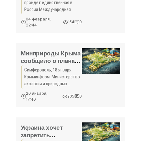
выставка -
пройдет единственная в
«Новости Туризма»
России Международная
туристская выставка «Анапа
04 февраля,
154
0
– самое яркое солнце
22:44
России». Организаторами
выставки стали
администрация Анапы и
санаторно-курортное
Минприроды Крыма
сообщило о планах
создания парка
Симферополь, 18 января.
активного отдыха в
Крыминформ. Министерство
Тихой бухте -
экологии и природных
«Туризм Крыма»
ресурсов Крыма в
20 января,
205
0
ближайшее время объявит
17:40
конкурс на реализацию
инвестпроекта на
территории ландшафтно-
рекреационного парка ...
Украина хочет
запретить