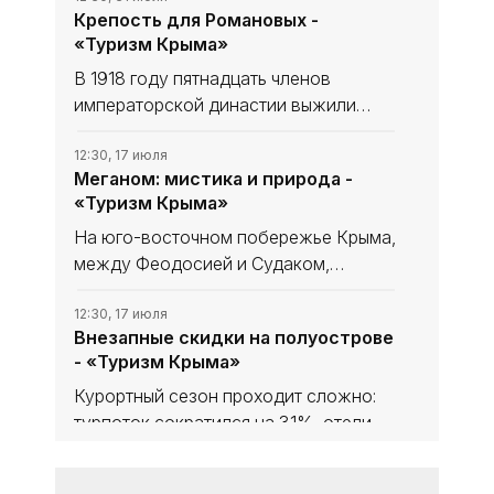
Крепость для Романовых -
«Туризм Крыма»
В 1918 году пятнадцать членов
императорской династии выжили
только благодаря высоким стенам
крымского имения Дюльбер.
12:30, 17 июля
Меганом: мистика и природа -
Ялтинские матросы требовали
«Туризм Крыма»
расстрела, севастопольские - встали
на защиту
На юго-восточном побережье Крыма,
между Феодо­сией и Судаком,
расположен мыс, который древние
греки считали порталом в царство
12:30, 17 июля
Внезапные скидки на полуострове
мёртвых, а современные эзотерики -
- «Туризм Крыма»
одной из мощнейших энергетических
Курортный сезон проходит сложно:
турпоток сократился на 31%, отели не
всегда заполнены, электричество и
вода - по графикам. Бизнес ответил
12:30, 17 июля