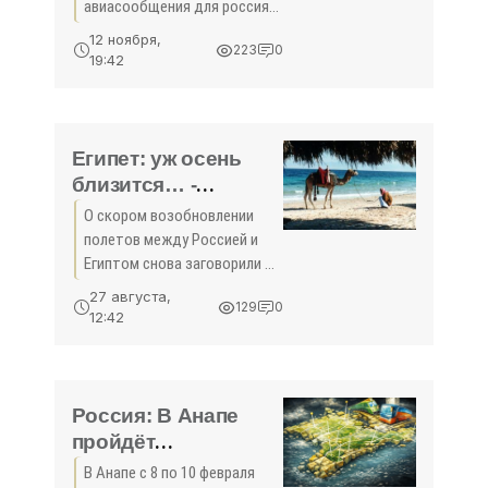
авиасообщения для россиян
будут стоить от 30 тысяч
12 ноября,
223
0
рублей. Об этом во вторник,
19:42
8 ноября, в прямом эфире
телеканала «Россия 1»
заявил вице-президент
Российского
Египет: уж осень
близится… -
«Новости Туризма»
О скором возобновлении
полетов между Россией и
Египтом снова заговорили в
СМИ. По данным
27 августа,
129
0
«Известий», первый самолет
12:42
может быть отправлен уже
в октябре. Об этом издание
сообщает во вторник, 23
Россия: В Анапе
пройдёт
туристическая
В Анапе с 8 по 10 февраля