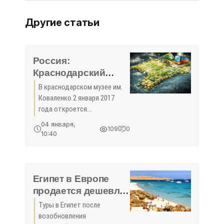
Другие статьи
Россия:
Краснодарский
музей предлагает
В краснодарском музее им.
погрузиться в
Коваленко 2 января 2017
иллюзии - «Новости
года откроется
Туризма»
интерактивная выставка 3D-
04 января,
109
0
иллюзий. Музей предложит
10:40
посетителям стать героями
сюжетов композиций:
погрузиться на дно океана и
Египет в Европе
продается дешевле
- «Новости
Туры в Египет после
Туризма»
возобновления