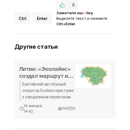
0
Заметили ош
Ы
бку
Ctrl
Enter
Выделите текст и нажмите
Ctrl+Enter
Другие статьи
Литва: «Эколайнс»
создал маршрут из
Минска в аэропорты
Балтийский автобусный
Литвы - «Новости
оператор Ecolines приступил
Туризма»
к ежедневным перевозкам
между центральным
14 января,
106
0
автовокзалом Минска и
14:42
крупнейшими аэропортами
Литвы: Вильнюсом и
Каунасом c конца декабря