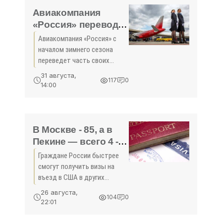
2016 г, сообщает
Авиакомпания
«Россия» переводит
рейсы из «Внуково»
Авиакомпания «Россия» с
в «Шереметьево» -
началом зимнего сезона
«Новости Туризма»
переведет часть своих
рейсов из аэропорта
31 августа,
117
0
«Внуково» в терминал D
14:00
«Шереметьево». Об этом в
четверг, 30 августа,
сообщает пресс-служба
воздушной гавани.
В Москве - 85, а в
Пекине — всего 4 -
«Новости Туризма»
Граждане России быстрее
смогут получить визы на
въезд в США в других
странах, нежели у себя на
26 августа,
104
0
родине. Об этом сообщают
22:01
РИА «Новости» со ссылкой
на представителей