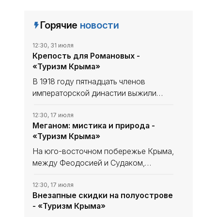
Горячие
новости
12:30, 31 июля
Крепость для Романовых -
«Туризм Крыма»
В 1918 году пятнадцать членов
императорской династии выжили
только благодаря высоким стенам
крымского имения Дюльбер.
12:30, 17 июля
Меганом: мистика и природа -
Ялтинские матросы требовали
«Туризм Крыма»
расстрела, севастопольские - встали
на защиту
На юго-восточном побережье Крыма,
между Феодо­сией и Судаком,
расположен мыс, который древние
греки считали порталом в царство
12:30, 17 июля
Внезапные скидки на полуострове
мёртвых, а современные эзотерики -
- «Туризм Крыма»
одной из мощнейших энергетических