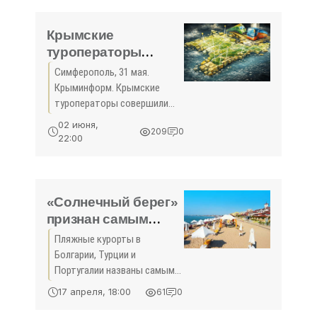
посольства. Как завили в
дипмиссии,
Крымские
туроператоры
совершили винное
Симферополь, 31 мая.
«Путешествие к
Крыминформ. Крымские
сокровищам
туроператоры совершили
Коктебеля» -
винный тур «Путешествие к
02 июня,
209
0
сокровищам Коктебеля». Об
«Туризм Крыма»
22:00
этом сообщили в пресс-
службе Корпорации
развития Республики Крым.
«Сотрудники ...
«Солнечный берег»
признан самым
дешевым курортом
Пляжные курорты в
Европы - «Новости
Болгарии, Турции и
Туризма»
Португалии названы самыми
дешевыми в Европе. Об
17 апреля, 18:00
61
0
этом пишет Bussines Insider.