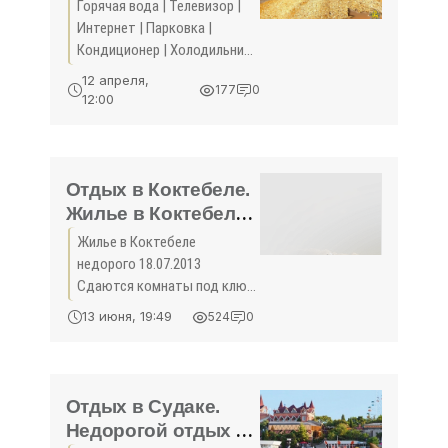
бассейном (5 мин.-
Горячая вода | Телевизор |
пляж), Отдых в
Интернет | Парковка |
Крыму! Отдых в
Кондиционер | Холодильник
Крыму 2018 - жильё
| Стиральная машина |
12 апреля,
177
0
Бассейн | Детская площадка
в Крыму без
12:00
| Мангал | БеседкаЕсть вид
посредников -
на мореСменить Галерею...
«Отдых в Крыму»
Отдых в Коктебеле.
Жилье в Коктебеле
недорого - «Отдых в
Жилье в Коктебеле
Коктебеле»
недорого 18.07.2013
Сдаются комнаты под ключ
в Коктебеле. В хорошем
13 июня, 19:49
524
0
состоянии (не сараи). С
отдельным входом в
частном секторе. Для
рабочих (на длительный
Отдых в Судаке.
срок), для
Недорогой отдых в