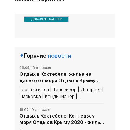
ДОБАВИТЬ БАННЕР
Горячие
новости
08:05, 13 февраля
Отдых в Коктебеле. жилье не
далеко от моря Отдых в Крыму
2020 - жильё в Крыму без
Горячая вода | Телевизор | Интернет |
посредников - «Отдых в
Парковка | Кондиционер |
Коктебеле»
Холодильник | Стиральная машина |
Мангал | Утюг | Беседка |
16:07, 10 февраля
Отдых в Коктебеле. Коттедж у
СейфСменить Галерею...
моря Отдых в Крыму 2020 - жильё
в Крыму без посредников -