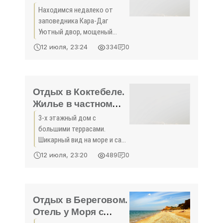
секторе Отдых в
Находимся недалеко от
Крыму 2015 - жильё
заповедника Кара-Даг
в Крыму без
Уютный двор, мощеный
посредников -
тротуарной плиткой
12 июля, 23:24
334
0
Радушные хозяева. Много
«Отдых в
тени (скроетесь от
Коктебеле»
палящего солнца) Большая
беседка с отдельными
Отдых в Коктебеле.
столиками,
Жилье в частном
секторе. Сдам. 3
3-х этажный дом с
минуты до моря
большими террасами.
Отдых в Крыму 2015
Шикарный вид на море и сам
- жильё в Крыму без
Коктебель. Имеются: 2-х
12 июля, 23:20
489
0
комнатные люксы со
посредников -
своими кухнями и террасами
«Отдых в
(отдельный вход) на 5/6
Коктебеле»
человек (2 шт), люкс на 4-х
Отдых в Береговом.
человек с
Отель у Моря с