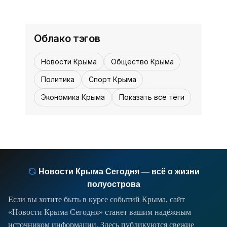
12:30
16:00, 29 августа
Отдых в Рыбачьем. 20 м от моря!!!
Номера с удобствами и видом на
Облако тэгов
море на пляже Рыбачьего. Скидки
Цены указаны за номер в сутки Июнь:
20% на сентябрь! Отдых в Крыму
Новости Крыма
Общество Крыма
От 1300 руб Июль: ...
2019 - жильё в Крыму без
посредников - «Отдых в Крыму»
Политика
Спорт Крыма
Экономика Крыма
Показать все теги
Новости Крыма Сегодня — всё о жизни
полуострова
Если вы хотите быть в курсе событий Крыма, сайт
«Новости Крыма Сегодня» станет вашим надёжным
источником информации. Здесь публикуются свежие