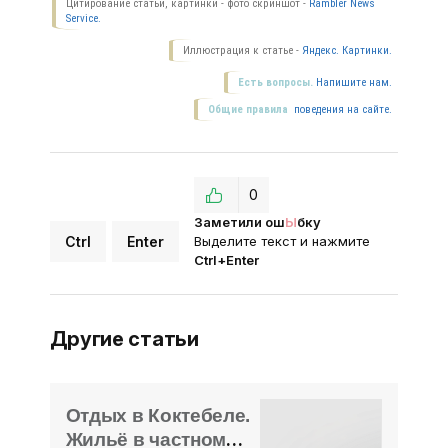
Цитирование статьи, картинки - фото скриншот -
Rambler News
Service.
Иллюстрация к статье -
Яндекс. Картинки.
Есть вопросы.
Напишите нам.
Общие правила
поведения на сайте.
0
Заметили ош
Ы
бку
Ctrl
Enter
Выделите текст и нажмите
Ctrl+Enter
Другие статьи
Отдых в Коктебеле.
Жильё в частном