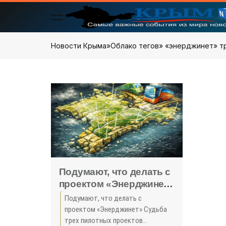
Новости Крыма
»
Облако тегов
» «энерджинет» т
Подумают, что делать с
проектом «Энерджинет»
- «Технологии»
Подумают, что делать с
проектом «Энерджинет» Судьба
трех пилотных проектов