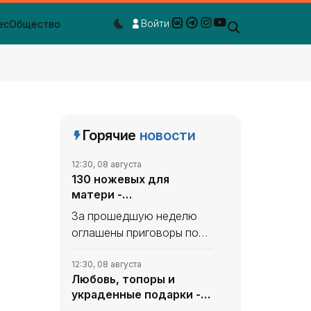
Войти
ес
Общество
Dark mode toggle
Горячие
новости
12:30, 08 августа
130 ножевых для
матери -
«Происшествия Крыма»
За прошедшую неделю
оглашены приговоры по
нескольким резонансным
уголовным делам.
12:30, 08 августа
Любовь, топоры и
География преступлений
украденные подарки -
охватывает весь
«Происшествия Крыма»