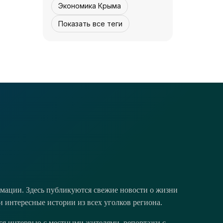
Экономика Крыма
Показать все теги
КУЛЬТУРА - КРЫМА.
Реставрация
завершается -
«Культура Крыма»
07 августа,
4
0
12:30
мации. Здесь публикуются свежие новости о жизни
и интересные истории из всех уголков региона.
тся интервью с местными жителями, репортажи с