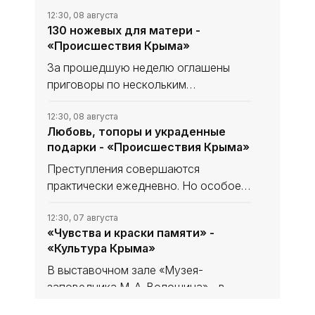
12:30, 08 августа
130 ножевых для матери -
«Происшествия Крыма»
За прошедшую неделю оглашены
приговоры по нескольким
резонансным уголовным делам.
География преступлений охватывает
12:30, 08 августа
Любовь, топоры и украденные
весь полуостров, а тяжесть деяний
подарки - «Происшествия Крыма»
варьируется от дерзкого
мошенничества до
Преступления совершаются
практически ежедневно. Но особое
внимание следует обратить на
подозрительных личностей, имеющих
12:30, 07 августа
«Чувства и краски памяти» -
нездоровый интерес к детям. Такие
«Культура Крыма»
персонажи слишком изобретательны.
В выставочном зале «Музея-
заповедника М. А. Волошина» - в
Феодосийском Музее сестёр