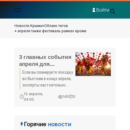
Войти
Новости Крыма
»
Облако тегов
» апреля также фестиваль рамках кроме
3 главных события
апреля для
туристов во
Если вы планируете поездку
Вьетнаме -
во Вьетнам в конце апреля,
«Новости Туризма»
эксперты настоятельно
рекомендуют посетить три
13 апреля,
145
0
главных события, с которых
04:00
начинается туристический
сезон в стране. Об этом
пишет Zing News. С 27
Горячие
новости