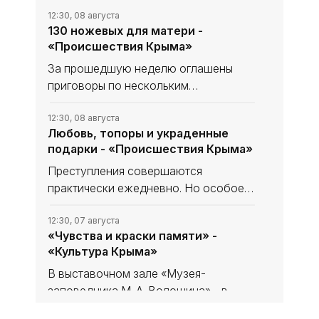
12:30, 08 августа
130 ножевых для матери -
«Происшествия Крыма»
За прошедшую неделю оглашены
приговоры по нескольким
резонансным уголовным делам.
География преступлений охватывает
12:30, 08 августа
Любовь, топоры и украденные
весь полуостров, а тяжесть деяний
подарки - «Происшествия Крыма»
варьируется от дерзкого
мошенничества до
Преступления совершаются
практически ежедневно. Но особое
внимание следует обратить на
подозрительных личностей, имеющих
12:30, 07 августа
«Чувства и краски памяти» -
нездоровый интерес к детям. Такие
«Культура Крыма»
персонажи слишком изобретательны.
В выставочном зале «Музея-
заповедника М. А. Волошина» - в
Феодосийском Музее сестёр