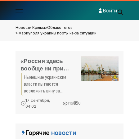
Войти
Новости Крыма
»
Облако тегов
» мариуполя украины порты из-за ситуации
«Россия здесь
вообще ни при
чем»: на Украине
Нынешние украинские
рассказали, кто
власти пытаются
виновен в
возложить вину за
остановке работы
нагнетание ситуации в
17 сентября,
116
0
Азовском море, из-за
портов Мариуполя и
04:02
которой практически не
Бердянска -
работают порты Мариуполя
«Экономика Крыма»
и Бердянска, на Российскую
Горячие
новости
Федерацию. Однако, как