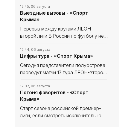
12:45, 06 августа
Выездные вызовы - «Спорт
Крыма»
Перерыв между кругами ЛЕОН-
второй лиги Б России по футболу не
сказался на «Севастополе». «Моряки»
уходили в мини-отпуск в статусе
12:44, 06 августа
Цифры тура - «Спорт Крыма»
лидера и вышли из него с той же
уверенностью в своих силах, обыграв
Сегодня представители полуострова
проведут матчи 17 тура ЛЕОН-второй
лиги Б России по футболу. В
турнирной таблице наши команды
12:37, 06 августа
Погоня фаворитов - «Спорт
решают разные задачи. Тем не менее
Крыма»
домашний статус предстоящих встреч
Старт сезона российской премьер-
лиги, если смотреть исключительно
на цифры, вроде бы не сильно-то и
удивляет с оглядкой на синхронные
12:31, 05 августа