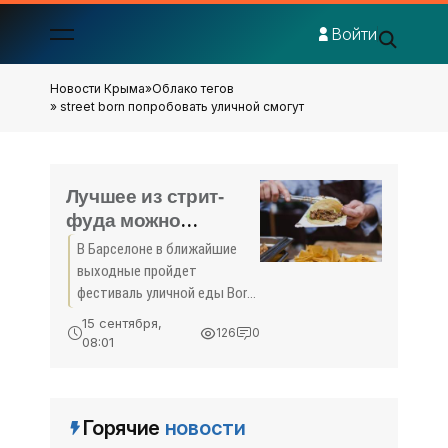
Войти
Новости Крыма
»
Облако тегов
» street born попробовать уличной смогут
Лучшее из стрит-
фуда можно
попробовать в
В Барселоне в ближайшие
Барселоне на
выходные пройдет
выходных -
фестиваль уличной еды Born
«Новости Туризма»
Street Food. Гости
15 сентября,
126
0
мероприятия смогут
08:01
попробовать испанские
блюда, приготовленные в
фудтраках, послушать ди-
Горячие
новости
джеев, увидеть героев