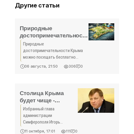
Другие статьи
Природные
достопримечательности
Крыма можно посещать
Природные
бесплатно - «Деньги»
достопримечательности Крыма
можно посещать бесплатно
Симферопольская межрайонная
06 августа, 21:50
306
0
природоохранная прокуратура
провела проверку законности
установления платы за посещение
экологических
Столица Крыма
будет чище -
«Новости Крыма»
Избранный глава
администрации
Симферополя Игорь
Лукашев заявил о намерении
11 октября, 17:01
111
0