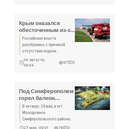
добиться максимальной
механизации санитарной
очистки города. Об этом он
сообщил на заседании
Крым оказался
«круглого стола» в рамках
обесточенным из-за
дня
ДТП - «Новости
Российские власти
Крыма»
разобрались с причиной
отсутствия подачи
электроэнергии по
04 августа,
97
0
энергомосту. Крым остался
06:04
без электричества из-за
ДТП с грузовиком, которое
произошло в
Краснодарском крае 28
Под Симферополем
июля,
горел балкон
многоэтажки:
В четверг, 24 мая, в пгт.
эвакуированы 25
Молодежное
человек (ВИДЕО) -
Симферопольского района
«Симферополь»
Крыма произошел пожар в
27 мая, 09:01
78
0