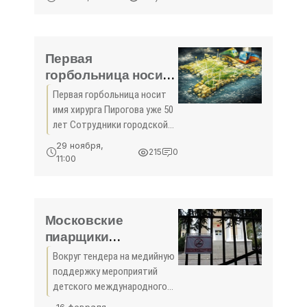
5-этажном жилом доме. Об
этом корреспонденту
3652.ru сообщили в
Крымском главке МЧС.
Первая
Пожар возник на балконе
горбольница носит
имя хирурга
Первая горбольница носит
Пирогова уже 50 лет
имя хирурга Пирогова уже 50
- «Здоровье»
лет Сотрудники городской
больницы №1 им.Пирогова
29 ноября,
215
0
26 октября торжественно
11:00
отметили 50-летие
присвоения медучреждению
имени знаменитого хирурга.
Московские
пиарщики
недовольны
Вокруг тендера на медийную
«Артеком» -
поддержку мероприятий
«Новости Крыма»
детского международного
центра «Артек» разгорается