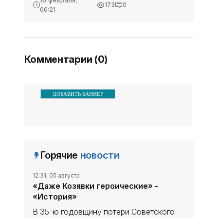
16 февраля,
173
0
нешуточный скандал. К
06:21
конкурсу не были допущены
крупнейшие российские
пиар-агентства. Крупнейший
Комментарии (0)
ДОБАВИТЬ БАННЕР
Горячие
новости
12:31, 05 августа
«Даже Козявки героические» -
«История»
В 35-ю годовщину потери Советского