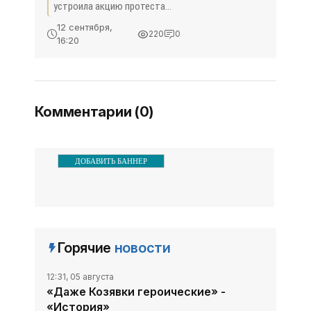
Кэмерона (ВИДЕО) -
устроила акцию протеста
«Новости Крыма»
против развития добычи
12 сентября,
220
0
сланцевого газа возле
16:20
загородного дома
британского премьера
Дэвида Кэмерона. К стенам
дома она подъехала на
Комментарии (0)
ДОБАВИТЬ БАННЕР
Горячие
новости
12:31, 05 августа
«Даже Козявки героические» -
«История»