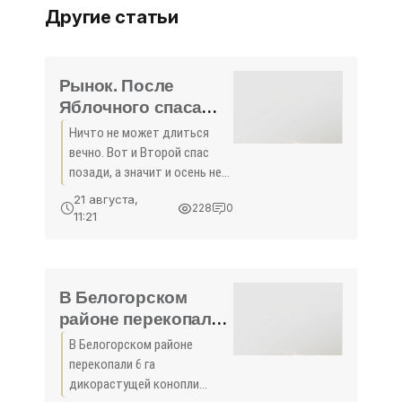
Другие статьи
Рынок. После
Яблочного спаса
печем шарлотки и
Ничто не может длиться
готовим пастилу -
вечно. Вот и Второй спас
«Новости
позади, а значит и осень не
Феодосии»
за горами. Природа
21 августа,
228
0
преображается, меняется и
11:21
картина на центральном
рынке - «первыми
скрипками» в этом
своеобразном
В Белогорском
районе перекопали
6 га дикорастущей
В Белогорском районе
конопли -
перекопали 6 га
«Политика»
дикорастущей конопли