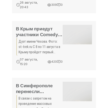
Вблизи села Новожиловка
26 августа,
309
0
Белогорского района Крыма
20:43
перекопали 6 га межевой
полосы с дикорастущей
коноплей.Об этом сообщили
в пресс-службе
В Крым приедут
участники Comedy
Club -
Дуэт имени Чехова. Фото:
«Развлечения»
st-trek.ru С 8 по 11 августа в
Крыму пройдет первый
российский фестиваль
07 августа,
420
0
юмора «Море смеха», на
15:20
котором выступят лучшие
российские комики,
команды КВН и участники
Comedy
В Симферополе
перенесли
Велодень - «Спорт»
В связи с запретом на
проведение массовых