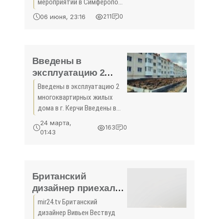
мероприятий в Симферополе
перенесли Велодень,
06 июня, 23:16
211
0
который должен был
состояться 24 мая. Об этом
корреспонденту Крымского
информационного агентства
Введены в
сообщил один
эксплуатацию 2
многоквартирных
Введены в эксплуатацию 2
жилых дома в г.
многоквартирных жилых
Керчи -
дома в г. Керчи Введены в
«Экономика»
эксплуатацию 2
24 марта,
163
0
многоквартирных жилых
01:43
дома на 88 квартир в
микрорайоне Нижний
Солнечный в г. Керчи,
построенные для
Британский
переселения
дизайнер приехала
на танке к дому
mir24.tv Британский
премьера Дэвида
дизайнер Вивьен Вествуд