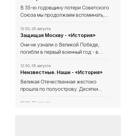
В 35-ю годовщину потери Советского
Союза мы продолжаем вспоминать,
что уникального и полезного сделано
в СССР. В минувшем выпуске рубрики
12:30, 05 августа
Защищая Москву - «История»
начали рассказ, как дорогу в космос
осваивали четырёхлапые
Они не узнали о Великой Победе,
погибли в первый военный год - в
небе за Родину, став, как в песне
«небом над ней». Имя одного
12:30, 05 августа
Неизвестные. Наши - «История»
известно и прославлено, о втором -
знают немногие. Они оба совершили
Великая Отечественная жестоко
прошла по полуострову. Десятки
тысяч замученных, павших мирных
крымчан, что мечтали, но, увы, не
12:30, 05 августа
Несломленный «Прут» -
дожили до освобождения, до
«История»
Великой Победы. Десятки тысяч
защитников и
Эта рубрика не только о событиях
относительно недавних, Великой