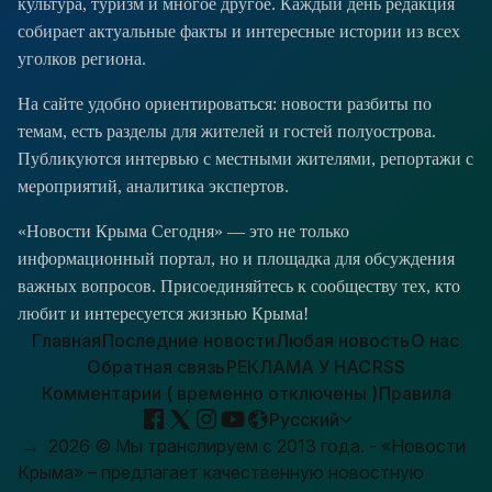
культура, туризм и многое другое. Каждый день редакция
собирает актуальные факты и интересные истории из всех
уголков региона.
На сайте удобно ориентироваться: новости разбиты по
темам, есть разделы для жителей и гостей полуострова.
Публикуются интервью с местными жителями, репортажи с
мероприятий, аналитика экспертов.
«Новости Крыма Сегодня» — это не только
информационный портал, но и площадка для обсуждения
важных вопросов. Присоединяйтесь к сообществу тех, кто
любит и интересуется жизнью Крыма!
Главная
Последние новости
Любая новость
О нас
Обратная связь
РЕКЛАМА У НАС
RSS
Комментарии ( временно отключены )
Правила
Русский
→
2026
© Мы транслируем с 2013 года. - «Новости
Крыма» – предлагает качественную новостную