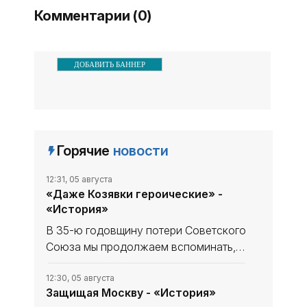
городу Севастополю. В ...
Комментарии (0)
ДОБАВИТЬ БАННЕР
Горячие
новости
12:31, 05 августа
«Даже Козявки героические» -
«История»
В 35-ю годовщину потери Советского
Союза мы продолжаем вспоминать,
что уникального и полезного сделано
в СССР. В минувшем выпуске рубрики
12:30, 05 августа
Защищая Москву - «История»
начали рассказ, как дорогу в космос