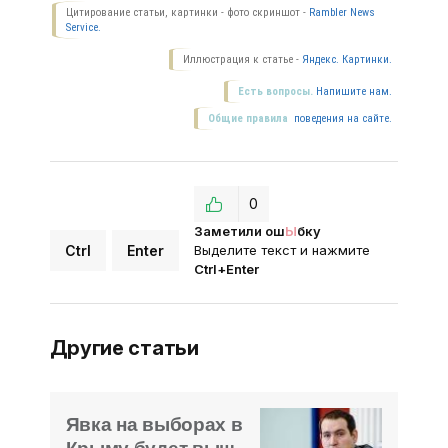
Цитирование статьи, картинки - фото скриншот -
Rambler News
Service.
Иллюстрация к статье -
Яндекс. Картинки.
Есть вопросы.
Напишите нам.
Общие правила
поведения на сайте.
0
Заметили ош
Ы
бку
Ctrl
Enter
Выделите текст и нажмите
Ctrl+Enter
Другие статьи
Явка на выборах в