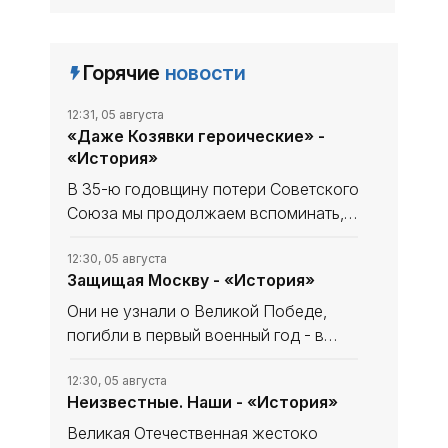
Горячие
новости
12:31, 05 августа
«Даже Козявки героические» -
«История»
В 35-ю годовщину потери Советского
Союза мы продолжаем вспоминать,
что уникального и полезного сделано
в СССР. В минувшем выпуске рубрики
12:30, 05 августа
Защищая Москву - «История»
начали рассказ, как дорогу в космос
осваивали четырёхлапые
Они не узнали о Великой Победе,
погибли в первый военный год - в
небе за Родину, став, как в песне
«небом над ней». Имя одного
12:30, 05 августа
Неизвестные. Наши - «История»
известно и прославлено, о втором -
знают немногие. Они оба совершили
Великая Отечественная жестоко