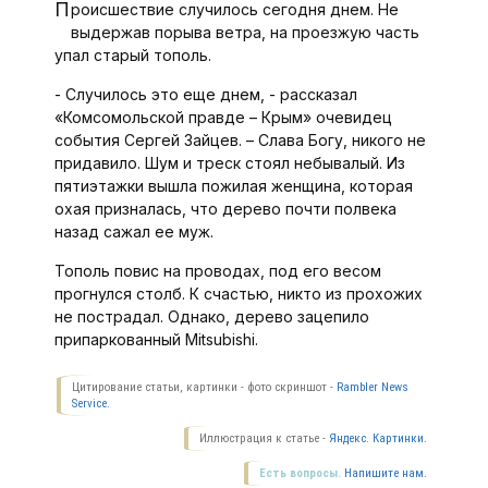
Происшествие случилось сегодня днем. Не
выдержав порыва ветра, на проезжую часть
упал старый тополь.
- Случилось это еще днем, - рассказал
«Комсомольской правде – Крым» очевидец
события Сергей Зайцев. – Слава Богу, никого не
придавило. Шум и треск стоял небывалый. Из
пятиэтажки вышла пожилая женщина, которая
охая призналась, что дерево почти полвека
назад сажал ее муж.
Тополь повис на проводах, под его весом
прогнулся столб. К счастью, никто из прохожих
не пострадал. Однако, дерево зацепило
припаркованный Mitsubishi.
Цитирование статьи, картинки - фото скриншот -
Rambler News
Service.
Иллюстрация к статье -
Яндекс. Картинки.
Есть вопросы.
Напишите нам.