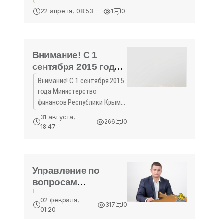
местного жителя, который
22 апреля, 08:53
1
0
изготавливал и продавал
фиктивные справки от
работодателя,
позволяющие
Внимание! С 1
перемещаться по городу в
сентября 2015 года
Министерство
Внимание! С 1 сентября 2015
финансов
года Министерство
Республики Крым
финансов Республики Крым
начинает прием
начинает прием документов
31 августа,
266
0
для осуществления
документов для
18:47
возврата залоговых сумм
осуществления
Постановлением Совета
возврата залоговых
министров Республики Крым
сумм - «Экономика»
от 25
Управление по
вопросам
экономики,
02 февраля,
инвестиций и
317
0
01:20
промышленности