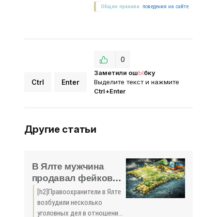
Общие правила
поведения на сайте.
0
Заметили ош
Ы
бку
Ctrl
Enter
Выделите текст и нажмите
Ctrl+Enter
Другие статьи
В Ялте мужчина
продавал фейковые
«карантинные»
[h2]Правоохранители в Ялте
справки для работы
возбудили несколько
- «Новости Крыма»
уголовных дел в отношении