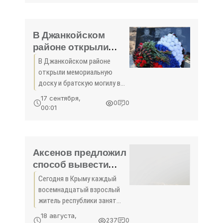
города Феодосии
возглавил новый
руководитель -
В Джанкойском
«Новости
районе открыли
Феодосии»
мемориальную
В Джанкойском районе
доску в честь
открыли мемориальную
погибших лётчиков
доску и братскую могилу в
Ми-28 - «Новости
честь военных ВС РФ,
17 сентября,
0
0
сообщили в пресс-службе
Крыма»
00:01
Мининформа РК.
Аксенов предложил
способ вывести
частных
Сегодня в Крыму каждый
квартиросдатчиков
восемнадцатый взрослый
Крыма из тени —
житель республики занят
ввести патентную
непосредственно в сфере
18 августа,
237
0
туризма, каждая шестая