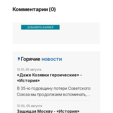
России вузом был направлен
Комментарии (0)
ряд
ДОБАВИТЬ БАННЕР
Горячие
новости
12:31, 05 августа
«Даже Козявки героические» -
«История»
В 35-ю годовщину потери Советского
Союза мы продолжаем вспоминать,
что уникального и полезного сделано
в СССР. В минувшем выпуске рубрики
12:30, 05 августа
Защищая Москву - «История»
начали рассказ, как дорогу в космос