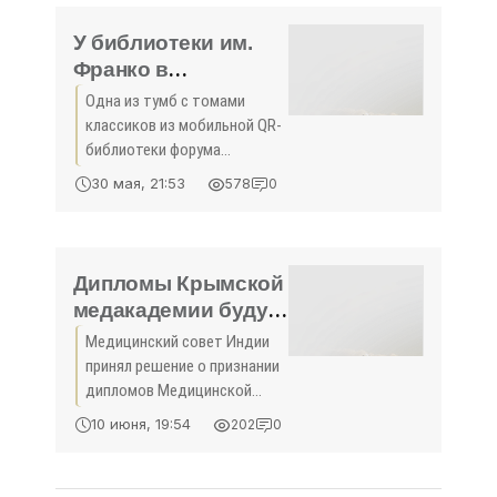
октября в квартире дома по
улице
У библиотеки им.
Франко в
Симферополе
Одна из тумб с томами
появилась
классиков из мобильной QR-
мобильная тумба с
библиотеки форума
классикой -
«Таврида» была
30 мая, 21:53
578
0
установлена у входа в
«Культура»
центральную библиотеку им.
Франко в Симферополе. Для
использования библиотеки
Дипломы Крымской
достаточно
медакадемии будут
признаваться в
Медицинский совет Индии
Индии - «Новости
принял решение о признании
Крыма»
дипломов Медицинской
академии Крымского
10 июня, 19:54
202
0
федерального университета.
По данным пресс-службы
КФУ, в посольство Индии в