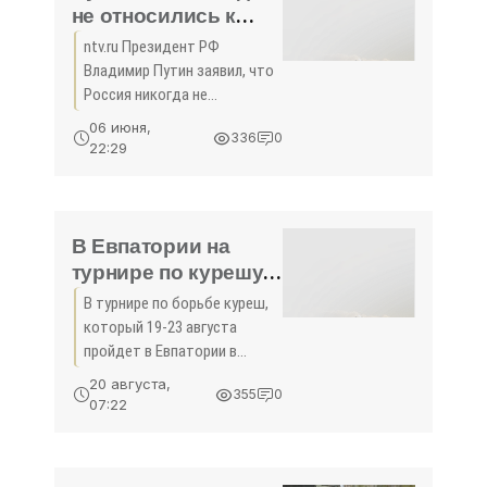
не относились к
Европе как к
ntv.ru Президент РФ
любовнице -
Владимир Путин заявил, что
«Новости Крыма»
Россия никогда не
относилась к Европе, как к
06 июня,
336
0
любовнице, но Европа не
22:29
желает признавать
законные интересы России.
Об этом он сказал, отвечая
на вопрос
В Евпатории на
турнире по курешу
спортсмены
В турнире по борьбе куреш,
посоревнуются за
который 19-23 августа
живого барана -
пройдет в Евпатории в
«Новости Крыма»
рамках фестиваля
20 августа,
355
0
крымскотатарской и
07:22
тюркской культур «Гезлев
къапусы», примут участие
спортсмены из семи