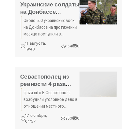
регионов Крыма. Это
Украинские солдаты
на Донбассе
спиваются целыми
Около 500 украинских вояк
батальонами -
на Донбассе на протяжении
«Происшедствия
месяца поступили в
Крыма»
больницы Беловодска в
11 августа,
154
0
состоянии острой
19:40
алкогольной интоксикации
— сообщили врачи,
вернувшиеся в Луганскую
народную республику
Севастополец из
ревности 4 раза
ударил жену ножом
glaza.info В Севастополе
в спину -
возбудили уголовное дело в
«Севастополь»
отношении местного
жителя, подозреваемого в
17 октября,
250
0
покушении на убийство
04:57
супруги. Как установило
следствие, вечером 14