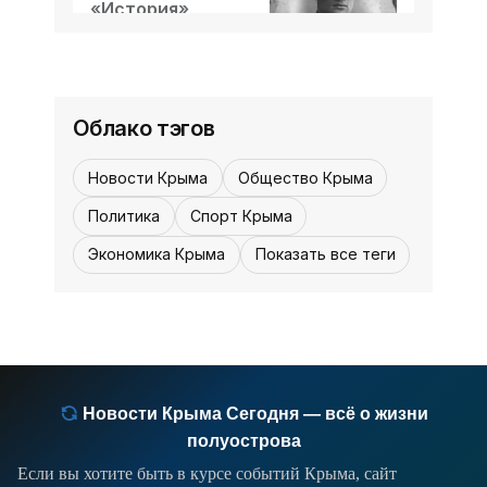
побеждать. Впервые слова (смысл в
«История»
«История»
таких случаях один, а
05 августа,
5
0
12:30
Облако тэгов
Новости Крыма
Общество Крыма
Политика
Спорт Крыма
Экономика Крыма
Показать все теги
Новости Крыма Сегодня — всё о жизни
полуострова
Если вы хотите быть в курсе событий Крыма, сайт