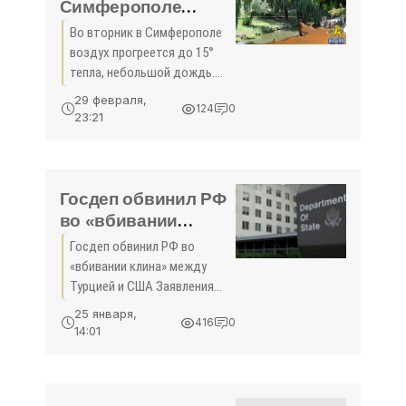
Симферополе
воздух прогреется
Во вторник в Симферополе
до 15° тепла -
воздух прогреется до 15°
«Симферополь»
тепла, небольшой дождь.
Об этом корреспонденту
29 февраля,
124
0
3652.ru сообщили в
23:21
Крымском гидрометцентре.
Во вторник 1 марта в
Симферополе ожидается
днем плюс
Госдеп обвинил РФ
во «вбивании
клина» между
Госдеп обвинил РФ во
Турцией и США -
«вбивании клина» между
«Политика»
Турцией и США Заявления
России о том, что США
25 января,
416
0
вооружают курдов,
14:01
призваны вбить клин между
Соединенными Штатами и
Турцией, заявила в ходе