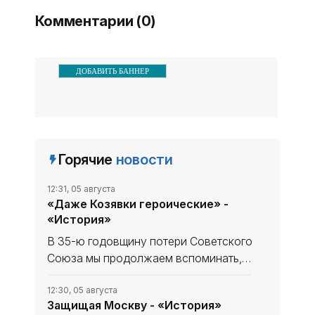
района
Комментарии (0)
ДОБАВИТЬ БАННЕР
Горячие
новости
12:31, 05 августа
«Даже Козявки героические» -
«История»
В 35-ю годовщину потери Советского
Союза мы продолжаем вспоминать,
что уникального и полезного сделано
в СССР. В минувшем выпуске рубрики
12:30, 05 августа
Защищая Москву - «История»
начали рассказ, как дорогу в космос