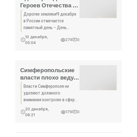
24 марта. Причина –
Героев Отечества -
«Новости
Дорогие земляки!9 декабря
Феодосии»
в России отмечается
памятный день – День
Героев Отечества.В этот
10 декабря,
274
0
день мы вспоминаем
05:04
доблестные подвиги
российских воинов, которые
на поле боя защищали за
свою Родину. Это
Симферопольские
власти плохо ведут
контроль в сфере
Власти Симферополя не
земельных
уделяют должного
отношений, –
внимания контролю в сфере
прокурор -
земельных отношений. Об
20 декабря,
179
0
этом сегодня в ходе
«Симферополь»
08:21
«круглого стола» по защите
прав предпринимателей
заявил прокурор Киевского