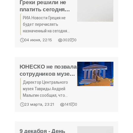
регулярного
Греки решили не
платить сегодня
МВФ - «Новости
РИА Новости Греция не
Крыма»
будет перечислять
назначенный на сегодня
очередной платеж
04 июня, 22:15
302
0
Международному
валютному фонду (МВФ). Об
этом сообщил источник в
Минфине страны. «Мы
ЮНЕСКО не позвала
направили в МВФ просьбу
сотрудников музея
Тавриды на
Директор Центрального
встречу,
музея Тавриды Андрей
посвященную
Малыгин сообщил, что
Крыму
представителей этого
23 марта, 23:21
141
0
культурного заведения не
пригласили на заседание
ЮНЕСКО посвященное
Крыму, которая состоится
9 декабря - День