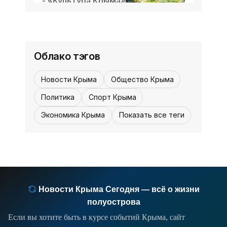
- «Культура Крыма»
«История»
таких случаях один, а
07 августа,
1
0
12:30
Облако тэгов
Новости Крыма
Общество Крыма
Политика
Спорт Крыма
Экономика Крыма
Показать все теги
Новости Крыма Сегодня — всё о жизни
полуострова
Если вы хотите быть в курсе событий Крыма, сайт