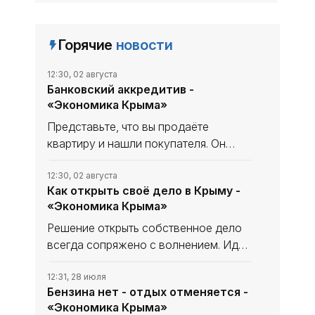
Горячие
новости
12:30, 02 августа
Банковский аккредитив -
«Экономика Крыма»
Представьте, что вы продаёте
квартиру и нашли покупателя. Он
готов перевес­ти вам несколько
миллио­нов, но вы ничего о нём не
12:30, 02 августа
Как открыть своё дело в Крыму -
знаете. Что если после подписания
«Экономика Крыма»
договора и передачи ключей он
затянет
Решение открыть собственное дело
всегда сопряжено с волнением. Идея
уже созрела, первые планы
набросаны, но между замыслом и его
12:31, 28 июля
Бензина нет - отдых отменяется -
воплощением неизбежно встаёт
«Экономика Крыма»
практический вопрос: как пройти