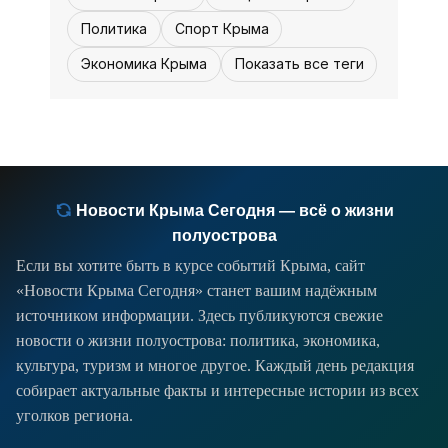
бизнеса: аренда республиканского
Политика
Спорт Крыма
имущества подешевела на 75%,
Экономика Крыма
Показать все теги
платежи за землю получили отсрочку
до декабря, а промышленные
предприя­тия -
Новости Крыма Сегодня — всё о жизни
полуострова
Если вы хотите быть в курсе событий Крыма, сайт
«Новости Крыма Сегодня» станет вашим надёжным
источником информации. Здесь публикуются свежие
новости о жизни полуострова: политика, экономика,
культура, туризм и многое другое. Каждый день редакция
собирает актуальные факты и интересные истории из всех
уголков региона.