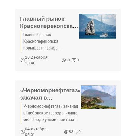
межмуниципального
значения будут
отремонтированы в
Главный рынок
текущем году в Крыму в
Красноперекопска
рамках нацпроекта
повышает тарифы -
Главный рынок
«Безопасные
«Экономика»
Красноперекопска
повышает тарифы
Красноперекопск, 21
20 декабря,
131
0
декабря. Крыминформ.
23:40
Красноперекопское
муниципальное унитарное
предприятие «Торговая
площадь» с 1 января 2017
«Черноморнефтегаз»
года намерено повысить
закачал в
Глебовское
«Черноморнефтегаз» закачал
газохранилище
в Глебовское газохранилище
миллиард
миллиард кубометров газа В
кубометров газа -
Глебовском подземном
04 октября,
83
0
хранилище на сегодняшний
«Экономика»
05:01