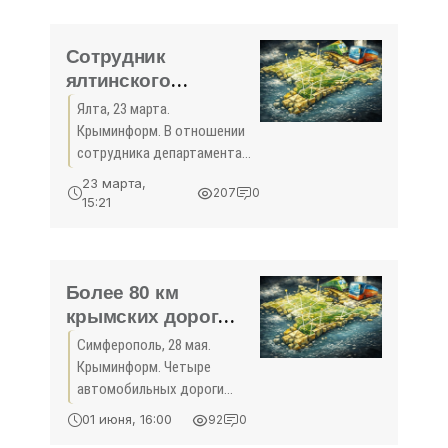
2019 году. Об этом со
ссылкой на главу
министерства сельского
Сотрудник
ялтинского
департамента
Ялта, 23 марта.
архитектуры
Крыминформ. В отношении
подозревается в
сотрудника департамента
мошенничестве -
архитектуры и
23 марта,
207
0
градостроительства
«Экономика Крыма»
15:21
городской администрации
Ялты возбуждено уголовное
дело по факту
мошенничества. Об этом
Более 80 км
сообщила ...
крымских дорог
будут
Симферополь, 28 мая.
отремонтированы в
Крыминформ. Четыре
рамках нацпроекта
автомобильных дороги
за 1,3 млрд рублей -
общего пользования
01 июня, 16:00
92
0
регионального и
«Экономика Крыма»