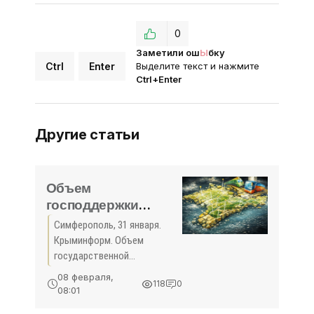
0
Заметили ош
Ы
бку
Ctrl
Enter
Выделите текст и нажмите
Ctrl+Enter
Другие статьи
Объем
господдержки
сельского
Симферополь, 31 января.
хозяйства Крыма в
Крыминформ. Объем
текущем году
государственной
составит 2,7 млрд
поддержки сельского
08 февраля,
118
0
хозяйства Республики Крым
рублей -
08:01
составит 2,7 млрд рублей в
«Экономика Крыма»