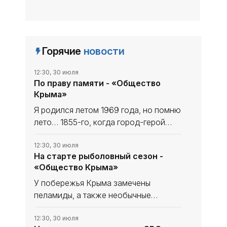
Горячие
новости
12:30, 30 июля
По праву памяти - «Общество
Крыма»
Я родился летом 1969 года, но помню
лето… 1855-го, когда город-герой
Севастополь (а он был городом-
героем уже тогда, пусть официально
12:30, 30 июля
На старте рыболовный сезон -
ему присвоили это звание только в
«Общество Крыма»
1965-м) отражал атаки
У побережья Крыма замечены
пеламиды, а также необычные
скопления редкой рыбы -
атлантического землероя (мармира).
12:30, 30 июля