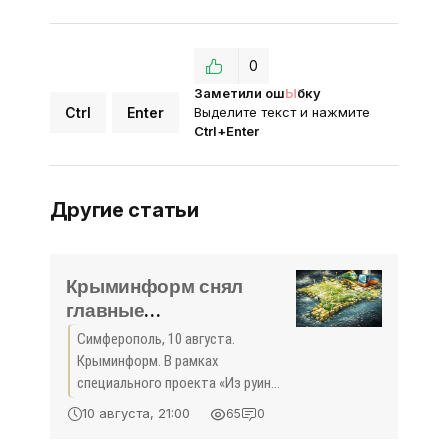
0
Заметили ош
Ы
бку
Ctrl
Enter
Выделите текст и нажмите
Ctrl+Enter
Другие статьи
Крыминформ снял
главные
достопримечательности
Симферополь, 10 августа.
Севастополя на видео в
Крыминформ. В рамках
формате 360° -
специального проекта «Из руин
«Общество Крыма»
возрожденный», посвященного
10 августа, 21:00
65
0
годовщине восстановления