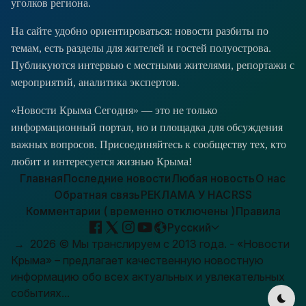
уголков региона.
На сайте удобно ориентироваться: новости разбиты по
темам, есть разделы для жителей и гостей полуострова.
Публикуются интервью с местными жителями, репортажи с
мероприятий, аналитика экспертов.
«Новости Крыма Сегодня» — это не только
информационный портал, но и площадка для обсуждения
важных вопросов. Присоединяйтесь к сообществу тех, кто
любит и интересуется жизнью Крыма!
Главная
Последние новости
Любая новость
О нас
Обратная связь
РЕКЛАМА У НАС
RSS
Комментарии ( временно отключены )
Правила
Русский
→
2026
© Мы транслируем с 2013 года. - «Новости
Крыма» – предлагает качественную новостную
информацию обо всех актуальных и увлекательных
событиях...