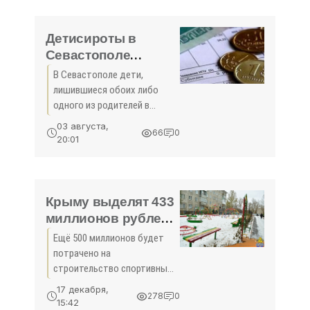
Севастополя после Великой
Отечественной войны,
журналисты
Детисироты в
Севастополе
получат
В Севастополе дети,
дополнительные
лишившиеся обоих либо
льготы - «Общество
одного из родителей в
Крыма»
период обучения, получат
03 августа,
66
0
право бесплатного проезда
20:01
в городском и пригородном
общественном транспорте.
Об этом сообщили в пресс-
служба
Крыму выделят 433
миллионов рублей
на обустройство
Ещё 500 миллионов будет
придомовых
потрачено на
территорий
строительство спортивных
площадок Симферополь, 15
17 декабря,
278
0
декабря - -Крым. Республика
15:42