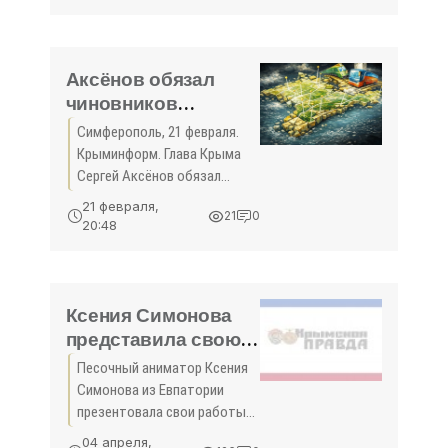
Крым получит
дополнительные 433
миллиона рублей на
благоустройство
Аксёнов обязал
территорий,
чиновников
отвечать на
Симферополь, 21 февраля.
комментарии в
Крыминформ. Глава Крыма
соцсетях в течение
Сергей Аксёнов обязал
9 часов |
органы исполнительной
21 февраля,
21
0
власти отвечать на
Крыминформ -
20:48
комментарии граждан в
«Общество Крыма»
социальных сетях в течение
девяти часов.
Соответствующее
Ксения Симонова
представила свою
«Песочную
Песочный аниматор Ксения
географию» в
Симонова из Евпатории
Бельгии -
презентовала свои работы в
«Общество Крыма»
Брюсселе на церемонии
04 апреля,