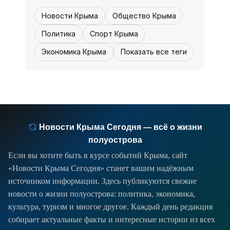
национальном центре
На этот раз виновата непогода. Гроза
Новости Крыма
Общество Крыма
и неблагоприятные погодные условия
минувшей ночью привели к авариям
Политика
Спорт Крыма
на линиях электроснабжения в
Экономика Крыма
Показать все теги
нескольких районах Крыма. Без света
остались около 1650
Новости Крыма Сегодня — всё о жизни
полуострова
Если вы хотите быть в курсе событий Крыма, сайт
«Новости Крыма Сегодня» станет вашим надёжным
источником информации. Здесь публикуются свежие
новости о жизни полуострова: политика, экономика,
культура, туризм и многое другое. Каждый день редакция
собирает актуальные факты и интересные истории из всех