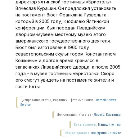
директор ялтинской гостиницы «Бристоль»
Вячеслав Курашин. Он предложил установить
на постамент бюст Франклина Рузвельта,
который в 2005 году, к юбилею Ялтинской
конференции, был передан Ливадийским
дворцом-музеем местному музею этого
американского государственного деятеля.
Бюст был изготовлен в 1960 году
севастопольским скульптором Константином
Кошкиным и долгое время хранился в
запасниках Ливадийского дворца, а после 2005
года – в музее гостиницы «Бристоль». Скоро
его смогут увидеть на постаменте жители и
гости Ялты.
Цитирование статьи, картинки - фото скриншот -
Rambler News
Service.
Иллюстрация к статье -
Яндекс. Картинки.
Есть вопросы.
Напишите нам.
Общие правила
поведения на сайте.