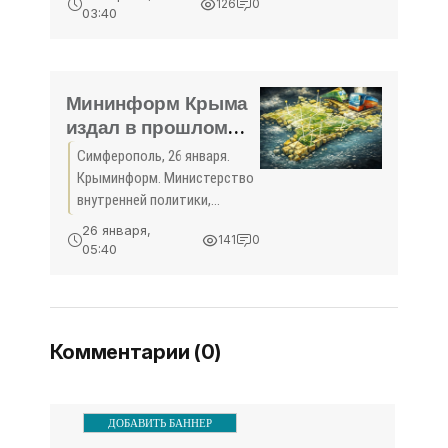
126
0
Diwan Awards.
03:40
Мининформ Крыма
издал в прошлом
году 18 книг -
Симферополь, 26 января.
«Общество Крыма»
Крыминформ. Министерство
внутренней политики,
информации и связи
26 января,
141
0
Республики Крым в прошлом
05:40
году издало за счет средств
госбюджета 18
наименований литературы
на социально ...
Комментарии (0)
ДОБАВИТЬ БАННЕР