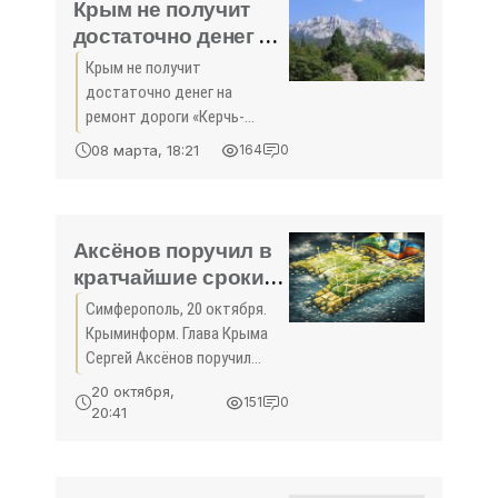
Крым не получит
достаточно денег на
ремонт дороги
Крым не получит
«Керчь-
достаточно денег на
Симферополь» -
ремонт дороги «Керчь-
«Политика»
Симферополь» В преддверии
08 марта, 18:21
164
0
туристического сезона 2016
года власти намерены
перераспределить
транспортные
Аксёнов поручил в
потоки.Председатель
кратчайшие сроки
комитета Госсовета
устранить
Симферополь, 20 октября.
проблемы с
Крыминформ. Глава Крыма
теплоснабжением
Сергей Аксёнов поручил
жилфонда и
минЖКХ устранить
20 октября,
151
0
проблемы с
соцобъектов -
20:41
теплоснабжением жилого
«Политика Крыма»
фонда и социальных
объектов в кратчайшие