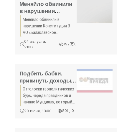
сроки. Об этом сообщила
Меняйло обвинили
в нарушении
Конституции -
Меняйло обвинили в
«Политика»
нарушении Конституции В
АО «Балаклавское
рудоуправление им. А.М.
04 августа,
192
0
Горького» считают, что
21:37
действия губернатора
Севастополя Сергея
Меняйло по распоряжению
земельным участком в
Подбить бабки,
районе
прикинуть доходы -
«Политика Крыма»
Отголоски геополитических
бурь, череда праздников и
начало Мундиаля, который
хоть напрямую и не
20 июня, 13:00
80
0
затронет Крым из-за
санкций, но уже нашёл
отклик во множестве