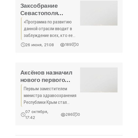
неравнодушных к футболу
Заксобрание
сердец,
Севастополя
поставило Меняйло
«Программа по развитию
«неуд» за развитие
данной отрасли вводит в
промышленности
заблуждение всех, кто ее
читает, включая
26 июня, 21:08
189
0
Правительство ...
Аксёнов назначил
нового первого
замминистра
Первым заместителем
здравоохранения
министра здравоохранения
РК - «Политика
Республики Крым стал
Крыма»
Алексей Слободяник.
07 октября,
286
0
17:42