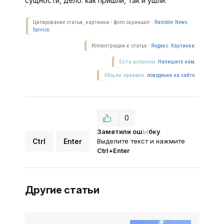
сущности, дело: как пришли, так и ушли.
Цитирование статьи, картинки - фото скриншот -
Rambler News
Service.
Иллюстрация к статье -
Яндекс. Картинки.
Есть вопросы.
Напишите нам.
Общие правила
поведения на сайте.
0
Заметили ош
Ы
бку
Ctrl
Enter
Выделите текст и нажмите
Ctrl+Enter
Другие статьи