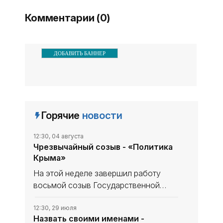
Комментарии (0)
ДОБАВИТЬ БАННЕР
Горячие
новости
12:30, 04 августа
Чрезвычайный созыв - «Политика
Крыма»
На этой неделе завершил работу
восьмой созыв Государственной
Думы: 27 июля состоялось
заключительное пленарное
12:30, 29 июля
Назвать своими именами -
заседание, после которого