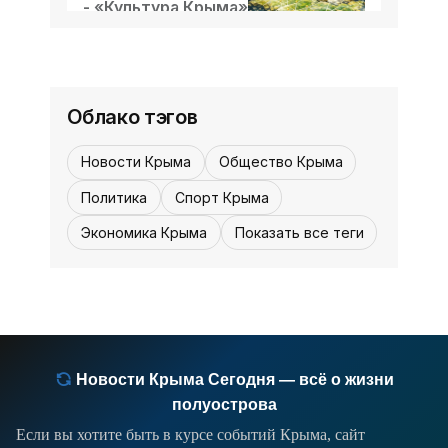
- «Культура Крыма»
укронацисты активно пытаются
07 августа,
0
0
нарушить мирный уклад жизни на
12:30, 03 июля
12:30
Ждём новых провокаций -
полуострове, создать его жителям
«Политика Крыма»
неразрешимые проблемы, посеять
Облако тэгов
панику. Из
Ставшая уже притчей во языцех
недоговороспособность западных
Новости Крыма
Общество Крыма
«партнёров» проявляется и в
особенностях американо-
Политика
Спорт Крыма
израильского «перемирия» с Ираном,
Экономика Крыма
Показать все теги
и стремлении Европы непременно
влезть в бесконечный
Новости Крыма Сегодня — всё о жизни
полуострова
Если вы хотите быть в курсе событий Крыма, сайт