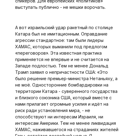
спикеров. Для европейских «политиков»
выступать публично - не мешки ворочать.
А вот израильский удар ракетный по столице
Катара был не имитационным. Оправдание
агрессии стандартное: там были лидеры
ХАМАС, которых выманили под предлогом
«переговоров». Эта известная практика
применяется не впервые и не считается на
Западе подлостью. Тем не менее Дональд
Трамп заявил о непричастности США: «Это
было решение премьер-министра Нетаньяху, а
не моё. Односторонние бомбардировки на
территории Катара - суверенного государства
и близкого союзника США, который вместе с
нами прилагает огромные усилия и идёт на
риск ради установления мира, - не
способствуют ни интересам Израиля, ни
интересам Америки. Тем не менее ликвидация
ХАМАС, наживавшегося на страданиях жителей
Газы, остаётся достойной целью. Я