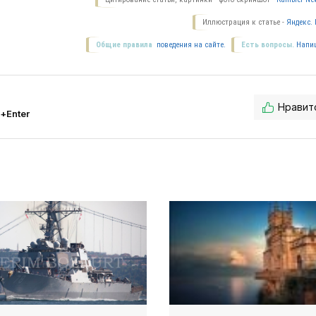
Иллюстрация к статье -
Яндекс. 
Общие правила
поведения на сайте.
Есть вопросы.
Напи
Нравит
l+Enter