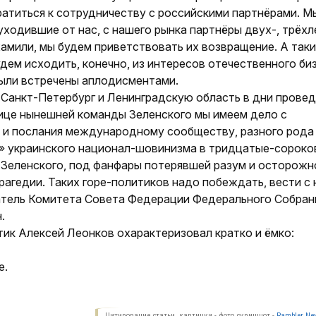
вратиться к сотрудничеству с российскими партнёрами. М
уходившие от нас, с нашего рынка партнёры двух-, трёхл
хамили, мы будем приветствовать их возвращение. А так
будем исходить, конечно, из интересов отечественного би
были встречены аплодисментами.
Санкт-Петербург и Ленинградскую область в дни прове
ице нынешней команды Зеленского мы имеем дело с
я и послания международному сообществу, разного рода
в» украинского национал-шовинизма в тридцатые-сороко
 Зеленского, под фанфары потерявшей разум и осторожн
трагедии. Таких горе-политиков надо побеждать, вести с
датель Комитета Совета Федерации Федерального Собран
.
тик Алексей Леонков охарактеризовал кратко и ёмко:
е.
Цитирование статьи, картинки - фото скриншот -
Rambler New