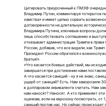
Цитировать приуроченный к ПМЭФ очередно
Владимир Путин, комментируя «открытое пи
хамства» и имеет целью сорвать возможнос
договорённости на длительную историческу
Владимира Путина, ключевые вопросы должн
лишь способствовать соглашению и выступи
отказывает администрации Трампа в праве 
России, добавив, что все видели, как Трамп
Президент России обратился к военнослуж
братья!».
«Что касается боевых действий, мы исходим 
завершатся при достижении нами поставлен
А что касается санкций - ну я не знаю, санк
ущерб от санкций? Есть. Нам заморозили 30
в долларовом эквиваленте считать. Нам зам
нам наносят? Наносят. А кто применяет эти 
оценкам, если на еврозону посмотреть, от 1
санкций против нас. Но сейчас происходит 