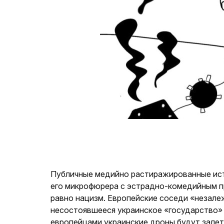
Публичные медийно растиражированные исте
его микрофюрера с эстрадно-комедийным п
равно нацизм. Европейские соседи «незале
несостоявшееся украинское «государство» 
европейцами украинские дроны будут залета