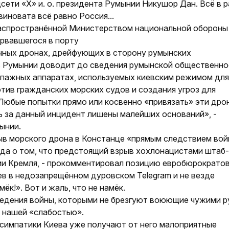
цсети «Х» и. о. президента Румынии Никушор Дан. Всё в 
виновата всё равно Россия...
распространённой Министерством национальной обороны
орвавшегося в порту
гичных дронах, дрейфующих в сторону румынских
в Румынии доводит до сведения румынской общест­венно
кипажных аппаратах, используемых киевским режимом для
тив гражданских морских судов и создания угроз для
Любые попытки прямо или косвенно «привязать» эти дро
ь за данный инцидент лишены малейших оснований», -
мынии.
ыв морского дрона в Констанце «прямым следствием во
да о том, что предстоящий взрыв хохлонацистами штаб-
сии Кремля, - прокомментировал позицию евробюрократо
в в недозапрещённом дуровском Telegram и не везде
к!». Вот и жаль, что не намёк.
ведения войны, которыми не брезгуют воюющие чужими р
о нашей «слабостью».
 симпатики Киева уже получают от него малоприятные