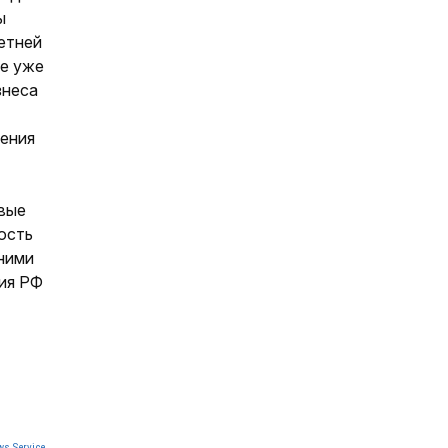
ы
етней
ие уже
знеса
дения
вые
ость
 ними
ия РФ
s Service.