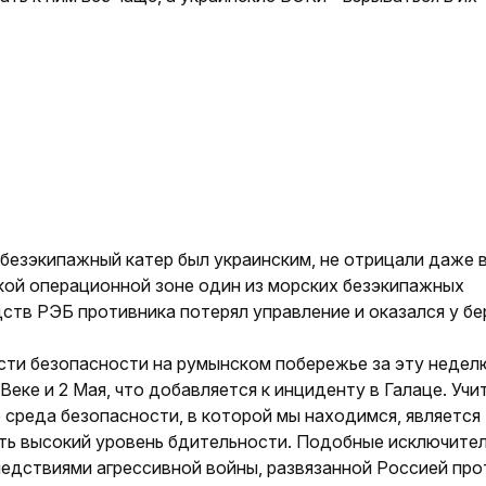
 безэкипажный катер был украинским, не отрицали даже 
кой операционной зоне один из морских безэкипажных
ств РЭБ противника потерял управление и оказался у бе
сти безопасности на румынском побережье за эту недел
ке и 2 Мая, что добавляется к инциденту в Галаце. Учи
о среда безопасности, в которой мы находимся, является
ть высокий уровень бдительности. Подобные исключите
едствия­ми агрессивной войны, развязанной Россией про