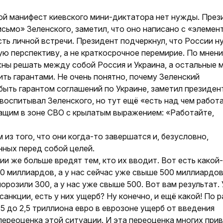
й манифест киевского мини-диктатора нет нужды. През
сьмо» Зеленского, заметил, что оно написано с «элемен
ть личной встречи. Президент подчеркнул, что России 
ю перспективу, а не краткосрочное перемирие. По мнен
ы решать между собой Россия и Украина, а остальные 
ть гарантами. Не очень понятно, почему Зеленский
быть гарантом соглашений по Украине, заметил президен
 воспитывал Зеленского, но тут ещё «есть над чем работа
ащим в зоне СВО с крылатым выражением: «Работайте,
из того, что они когда-то завершатся и, безусловно,
ных перед собой целей.
ции же больше вредят тем, кто их вводит. Вот есть какой
0 миллиардов, а у нас сейчас уже свыше 500 миллиардов
орозили 300, а у нас уже свыше 500. Вот вам результат.
санкции, есть у них ущерб? Ну конечно, и ещё какой! По 
,5 до 2,5 триллиона евро в еврозоне ущерб от введения
переоценка этой ситуации. И эта переоценка многих при