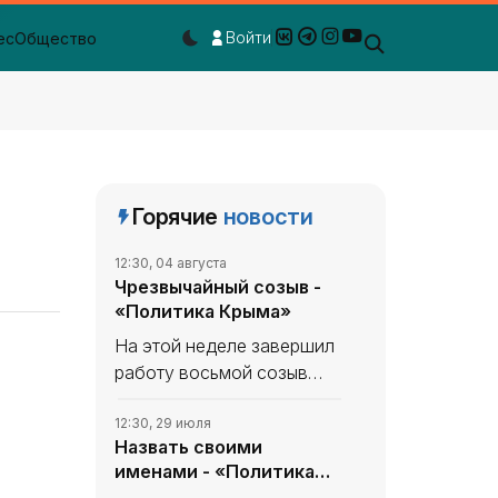
Войти
ес
Общество
Dark mode toggle
Горячие
новости
12:30, 04 августа
Чрезвычайный созыв -
«Политика Крыма»
На этой неделе завершил
работу восьмой созыв
Государственной Думы: 27
июля состоялось
12:30, 29 июля
Назвать своими
заключительное
именами - «Политика
пленарное заседание,
Крыма»