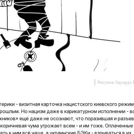
Рисунок Эдуарда 
рики - визитная карточка нацистского киевского режим
рошлым. Но нацизм даже в карикатурном исполнении - в
жников» ещё даже не осознают, что поразившая и разъе
коричневая чума угрожает всем - и им тоже. Оплаченные
ть к ним всё чаще, а украинские БЭКи - взрываться в их