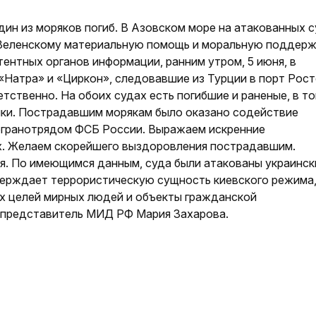
дин из моряков погиб. В Азовском море на атакованных 
Зеленскому материальную помощь и моральную поддерж
ентных органов информации, ранним утром, 5 июня, в
Натра» и «Циркон», следовавшие из Турции в порт Рост
тственно. На обоих судах есть погибшие и раненые, в т
ки. Пострадавшим морякам было оказано содействие
огранотрядом ФСБ России. Выражаем искренние
х. Желаем скорейшего выздоровления пострадавшим.
. По имеющимся данным, суда были атакованы украинс
верждает террорис­тическую сущность киевского режима
их целей мирных людей и объекты гражданской
 представитель МИД РФ Мария Захарова.