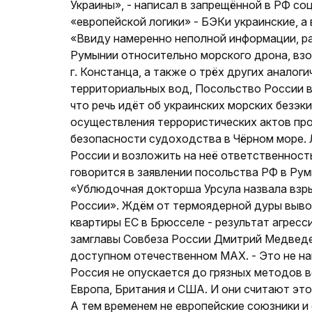
Украины», - написал в запрещённой в РФ со
«европейской логики» - БЭКи украинские, а 
«Ввиду намеренно неполной информации, 
Румынии относительно морского дрона, вз
г. Констанца, а также о трёх других анало
территориальных вод, Посольство России 
что речь идёт об украинских морских безэ
осуществления террористических актов про
безопасности судоходства в Чёрном море. 
России и возложить на неё ответственност
говорится в заявлении посольства РФ в Ру
«Ублюдочная докторша Урсула назвала взр
России». Ждём от термоядерной дуры выво
квартиры ЕС в Брюсселе - результат агрес
замглавы Совбеза России Дмитрий Медведе
доступном отечественном МАХ. - Это не намё
Россия не опускается до грязных методов 
Европа, Британия и США. И они считают эт
А тем временем не европейские союзники и