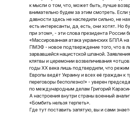
к мысли о том, что, может быть, лучше воз
внимательно будем за этим смотреть. Если 
давности здесь не наследили сильно, не на
есть интересанты, да, есть, они хотят. Но 
при этом», - эти слова президента России 
«Массированная атака украинских БПЛА на 
ПМЭФ - новое подтверждение того, что в л
зарвавшейся нацистской шпаной. Заявлени
клятвы и церемонии возвеличивания «отцо
годы XX века лишь подтвердили, что режим
Европы ведёт Украину и всех её граждан к 
переговоры бесполезно!» - уверен предсе
по международным делам Григорий Карасин
А настроения внутри страны военный анали
«Бомбить нельзя терпеть».
Где тут поставить запятую, вы и сами знает