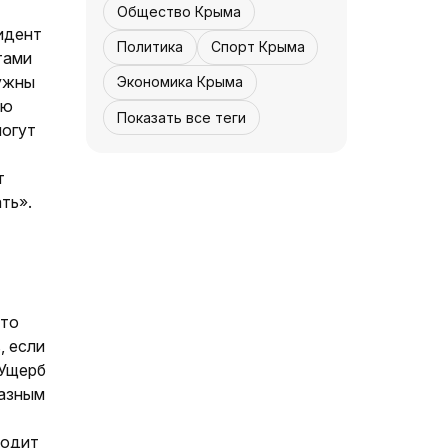
«История»
05 августа, 12:31
7
0
Общество Крыма
идент
Политика
Спорт Крыма
тами
нужны
Экономика Крыма
ию
Показать все теги
могут
т
НОВОСТИ АРК
Защищая Москву -
ть».
«История»
05 августа, 12:30
5
0
-то
, если
 Ущерб
разным
водит