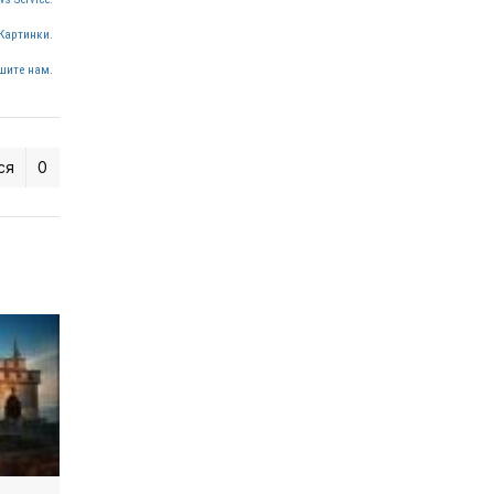
Картинки.
шите нам.
ся
0