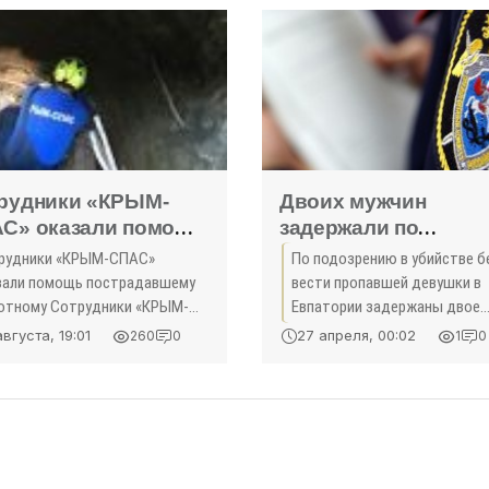
рудники «КРЫМ-
Двоих мужчин
С» оказали помощь
задержали по
традавшему
подозрению в убийс
рудники «КРЫМ-СПАС»
По подозрению в убийстве б
отному -
пропавшей в Евпат
зали помощь пострадавшему
вести пропавшей девушки в
оисшествия»
девушки -
отному Сотрудники «КРЫМ-
Евпатории задержаны двое
С» снова приняли участие в
«Происшествия Кр
местных жителей, об этом 2
августа, 19:01
27 апреля, 00:02
260
0
1
0
бычной спасательной
апреля сообщили в пресс-сл
рации, во время которой
ГСУ СК РФ по РК и Севастоп
зали помощь собаке, упавшей
юк