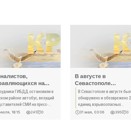
налистов,
В августе в
равляющихся на
Севастополе
fooz», вновь
обезвредили 250
рудники ГИБДД остановили в
В Севастополе в августе бы
ановили -
боеприпасов -
ском районе автобус, везущий
обнаружено и обезврежено 
оисшествия Крыма»
«Происшествия»
дставителей СМИ на пресс-
единиц взрывоопасных
ференцию, посвящённую
предметов времен войны. Об
июля, 18:15
31 мая, 03:06
241
0
395
0
тивалю.
этом сообщила пресс-служб
МЧС Севастополя. читать →
about В августе в Севастопо