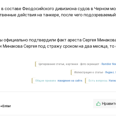
 в составе Феодосийского дивизиона судов в Черном мо
венные действия на танкере, после чего подозреваемый
ы официально подтвердили факт ареста Сергея Минакова
 Минакова Сергея под стражу сроком на два месяца, то 
Цитирование статьи, картинки - фото скриншот -
Rambler New
Иллюстрация к статье -
Яндекс. 
Общие правила
поведения на сайте.
Есть вопросы.
Напи
Нравит
l+Enter