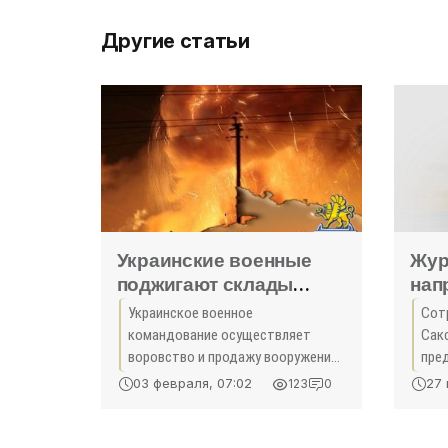
Другие статьи
Украинские военные
Жур
поджигают склады
нап
боеприпасов с целью
«Be
Украинское военное
Сот
уничтожения следов
ост
командование осуществляет
Сак
воровства – Иван
«Пр
воровство и продажу вооружений
пре
Хижняк -
и устраивает поджоги с целью
кон
03 февраля, 07:02
27 
123
0
сокрытия следов преступления.
фес
«Происшедствия
Об этом в эфире ГТРК ЛНР
Крыма»
рассказал агент МГБ ЛНР Иван