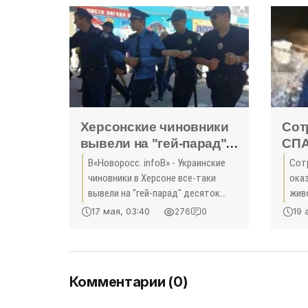
Хижняк.
Херсонские чиновники
Сот
вывели на "гей-парад"
СПА
три сотен полицейских -
пос
В«Новоросс. infoВ» - Украинские
Сот
«Происшедствия
жив
чиновники в Херсоне все-таки
ока
Крыма»
«Пр
вывели на "гей-парад" десяток
жив
извращенцев в сопровождении
СПА
17 мая, 03:40
19 
276
0
трех сотен сотрудников силовых
нео
структур - передает портал
опе
ока
в л
Комментарии (0)