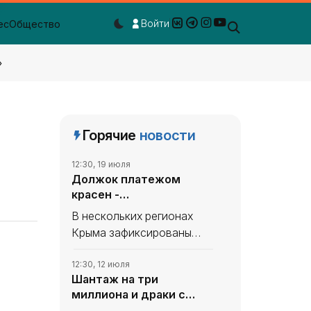
Войти
ес
Общество
Dark mode toggle
»
Горячие
новости
12:30, 19 июля
Должок платежом
красен -
«Происшествия Крыма»
В нескольких регионах
Крыма зафиксированы
различные происшествия -
от жестоких семейных
12:30, 12 июля
Шантаж на три
конфликтов до
миллиона и драки с
обнаружения наркотиков.
приезжими -