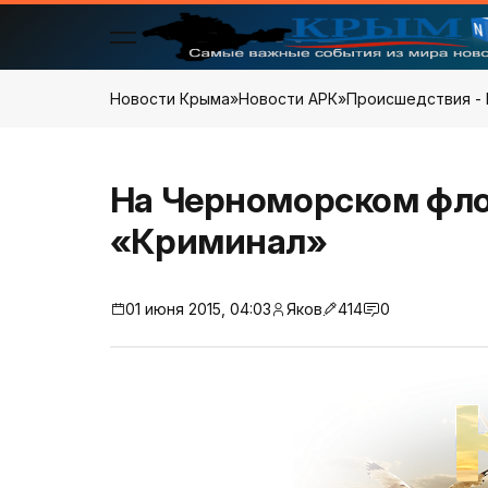
Новости Крыма
»
Новости АРК
»
Происшедствия - 
На Черноморском фло
«Криминал»
01 июня 2015, 04:03
Яков
414
0