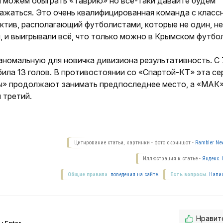
мы можем обыграть «Таврию» но всё-таки давайте будем
ражаться. Это очень квалифицированная команда с класс
тив, располагающий футболистами, которые не один, не
, и выигрывали всё, что только можно в Крымском футбо
номальную для новичка дивизиона результативность. С 
ила 13 голов. В противостоянии со «Спартой-КТ» эта се
нцы» продолжают занимать предпоследнее место, а «МАК
н третий.
Цитирование статьи, картинки - фото скриншот -
Rambler New
Иллюстрация к статье -
Яндекс. 
Общие правила
поведения на сайте.
Есть вопросы.
Напи
Нравит
l+Enter