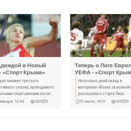
евнование проходит с 16 июля
существует договоренность
 августа в Голландии.
творении школы бокса для в
желающих.
адеждой в Новый
Теперь о Лиге Евро
год - «Спорт Крыма»
УЕФА - «Спорт Кры
щен занавес третьего
Несколько дней назад в
ртивного сезона, проводимого
материале «Волна за волной
мскими спортсменами после
рассказали о старте Лиги
вращения республики в состав
чемпионов УЕФА - 2017/18, а
января, 12:40
13 июля, 14:01
250
0
126
0
сийской Федерации. В
сегодня наш рассказ о втор
ымскую правду» часто пишут
значению клубном турнире
прашивают, почему газета
нашего континента - Лиге Е