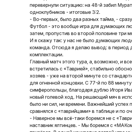
перевернули ситуацию: на 48-й забил Мура
одноклубников - итоговые 3:2.
- Во-первых, было два разных тайма, - сраз
Футбол - это вообще игра для думающих лю
затем, пропустив во второй половине три мя
И я скажу так: у нас не было думающих люд
команда. Отсюда я делаю вывод: в период 
комплектации.
Главный матч этого тура, а, возможно, и вс
встретилась с «Таврией», стабильно обосно
хозяев - уже на второй минуте со стандарт
для огненной концовки. С 77-й по 88 минут
симферопольцы, благодаря дублю Игоря Ива
новый голевой ход. На решающий мяч в исп
было ни сил, ни времени. Важнейший успех 
сравнялся с «таврийцами» в таблице и по оч
- Наверное мы всё-таки боремся не с «Тавр
наставник ялтинцев. - Мы боремся с «МАКом