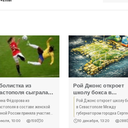
болистка из
Рой Джонс откроет
астополя сыграла
школу бокса в
сборную России на
Севастополе
ина Фёдорова из
Рой Джонс откроет школу б
пионате Европы -
астополя в составе женской
в Севастополе Между
орт Крыма»
ной России приняла участие в
губернатором городка Серге
альном турнире чемпионата
Меняйло и знаменитым бокс
июля, 10:00
10 декабря, 13:20
159
0
288
опы-2017 по футболу. Это
Роем Джонсом-младшим