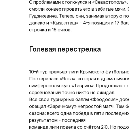
С проблемами столкнулся и «Севастополь».
смогли конвертировать его в забитые мячи. 
Гудзикевича. Теперь они, занимая вторую п
далеко и «Кызылташ» - 4-я позиция и 17 ба
строчка и 15 очков.
Голевая перестрелка
10-й тур премьер-лиги Крымского футбольн
Постаралась «Ялта», которая в драматично
симферопольскую «Таврию». Продолжают сво
соревнований точно никто не ожидал.
Все свои турнирные баллы «Феодосия» доб
обещал «Заречному» непростой матч. Тем б
сезона: всего одна победа в пяти последн
результатом - последняя
команда лиги повела со счётом 2:0. Но под