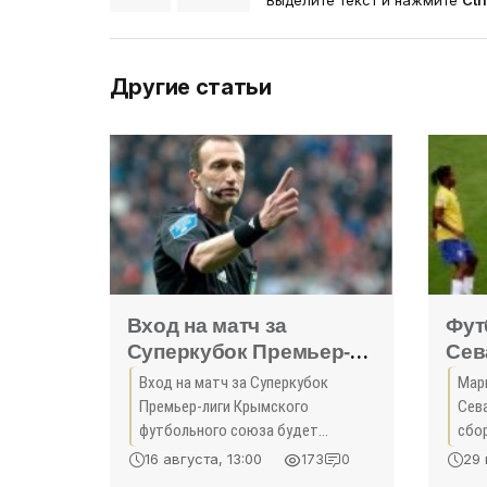
Другие статьи
Вход на матч за
Фут
Суперкубок Премьер-
Сев
лиги КФС будет
за 
Вход на матч за Суперкубок
Мар
свободным - «Спорт»
чем
Премьер-лиги Крымского
Сев
«Сп
футбольного союза будет
сбор
свободным. Эта игра состоится
фин
16 августа, 13:00
29 
173
0
12 августа в поселке Аграрное, в
Евр