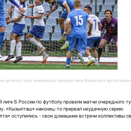
и десятого тура чемпионата премьер-лиги Крымского футбольного
лиге Б России по футболу провели матчи очередного ту
му. «Кызылташ» наконец-то прервал неудачную серию
Ялта» оступились - свои домашние встречи коллективы с