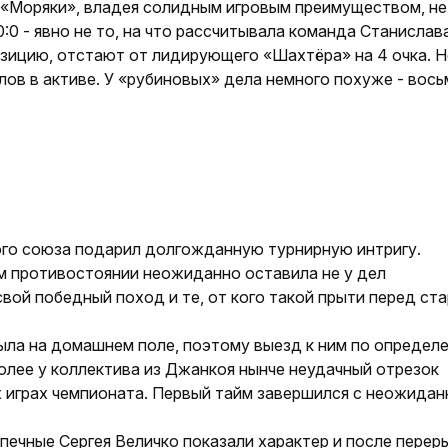
 «Моряки», владея солидным игровым преимуществом, не
0:0 - явно не то, на что рассчитывала команда Станислав
озицию, отстают от лидирую­щего «Шахтёра» на 4 очка. Н
ллов в активе. У «рубиновых» дела немного похуже - вось
ого сою­за подарил долгожданную турнирную интригу.
м противостоянии неожиданно оставила не у дел
й победный поход и те, от кого такой прыти перед ст
ыла на домашнем поле, поэтому выезд к ним по определ
олее у коллектива из Джанкоя нынче неудачный отрезок
их играх чемпионата. Первый тайм завершился с неожида
опечные Сергея Величко показали характер и после перер