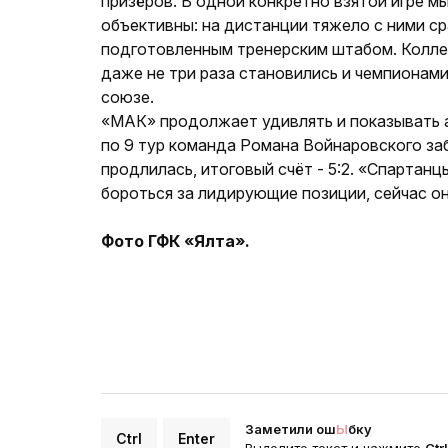
призёров. В одной конкретно взятой игре 
объективны: на дистанции тяжело с ними с
подготовленным тренерским штабом. Коллек
даже не три раза становились и чемпионами
союзе.
«МАК» продолжает удивлять и показывать а
по 9 тур команда Романа Войнаровского заб
продлилась, итоговый счёт - 5:2. «Спарта
бороться за лидирующие позиции, сейчас о
Фото ГФК «Ялта».
Заметили ош
Ы
бку
Ctrl
Enter
Выделите текст и нажмите
Ctr