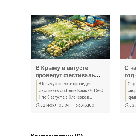
спорткомплексе «Крымтеплица».
сор
Украинский ...
по 6
В Крыму в августе
С н
проведут фестиваль
«Extreme Крым-2015»
В Крыму в августе проведут
Опу
фестиваль «Extreme Крым-2015» С
спо
1 по 9 августа в Оленевке в
кры
очередной разов пройдет
воз
02 июня, 05:34
03 
616
0
фестиваль экстремальных видов
Рос
спорта «Extreme Крым».
«Кр
Соответствующее распоряжение
и с