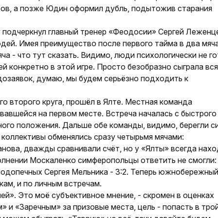
тов, а позже Юдин оформил дубль, подытожив старания
у подчерк­нул главный тренер «Фео­досии» Сергей Леженце
дей. Имея преимущество после первого тайма в два мяча
ча - что тут сказать. Видимо, люди психологически не го
ей конкретно в этой игре. Просто безобразно сыграла вся
дозаявок, думаю, мы будем серьёзно подходить к
его второго круга, прошёл в Ялте. Местная команда
вавшейся на первом месте. Встреча началась с быстрого
ного положения. Дальше обе команды, видимо, берегли с
у коллективы обменялись сразу четырьмя мячами:
нова, дважды сравнивали счёт, но у «Ялты» всегда нах
олнении Москаленко симферопольцы ответить не смогли:
подопечных Сергея Мельника - 3:2. Теперь южнобережный
кам, и по личным встречам.
ией». Это моё субъективное мнение, - скромен в оценках
» и «Заречным» за призовые места, цель - попасть в тро