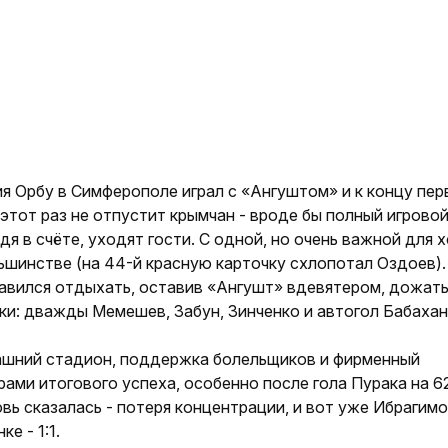
я Орбу в Симферополе играл с «Ангуштом» и к концу пер
этот раз не отпустит крымчан - вроде бы полный игровой
дя в счёте, уходят гости. С одной, но очень важной для 
ьшинстве (на 44-й красную карточку схлопотал Оздоев).
равился отдыхать, оставив «Ангушт» вдевятером, дожат
ки: дважды Мемешев, Забун, Зинченко и автогол Бабаха
машний стадион, поддержка болельщиков и фирменный
ми итогового успеха, особенно после гола Пурака на 62
вь сказалась - потеря концентрации, и вот уже Ибрагимо
е - 1:1.