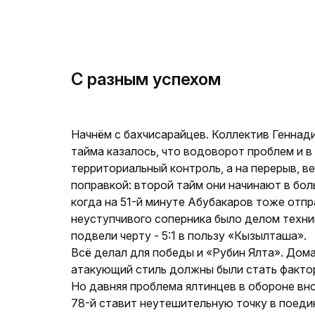
С разным успехом
Начнём с бахчисарайцев. Коллектив Геннади
тайма казалось, что водоворот проблем и в 
территориальный контроль, а на перерыв, ве
поправкой: второй тайм они начинают в бол
когда на 51-й минуте Абубакаров тоже отп
неуступчивого соперника было делом техни
подвели черту - 5:1 в пользу «Кызылташа».
Всё делал для победы и «Рубин Ялта». До
атакующий стиль должны были стать фактора
Но давняя проблема ялтинцев в обороне вно
78-й ставит неутешительную точку в поединк