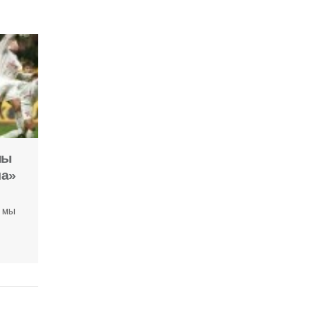
 о
сех
пы
ма»
» мы
ом по
вропы