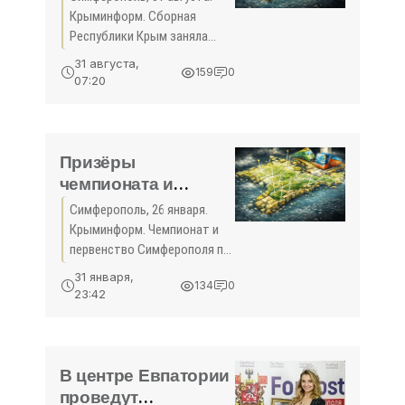
России по бейсболу
Крыминформ. Сборная
- «Спорт Крыма»
Республики Крым заняла
четвертое место в
31 августа,
159
0
чемпионате России
07:20
сезона-2015 по бейсболу. В
серии за бронзовые медали
подопечные Роальда
Сидамонидзе и ...
Призёры
чемпионата и
первенства
Симферополь, 26 января.
Симферополя по
Крыминформ. Чемпионат и
кикбоксингу
первенство Симферополя по
определятся на
кикбоксингу состоятся на
31 января,
134
0
выходных. Соревнования
выходных - «Спорт
23:42
пройдут 27-29 января в
Крыма»
дисциплинах поинтфайтинг и
лайт-контакт. Как
сообщили
В центре Евпатории
проведут