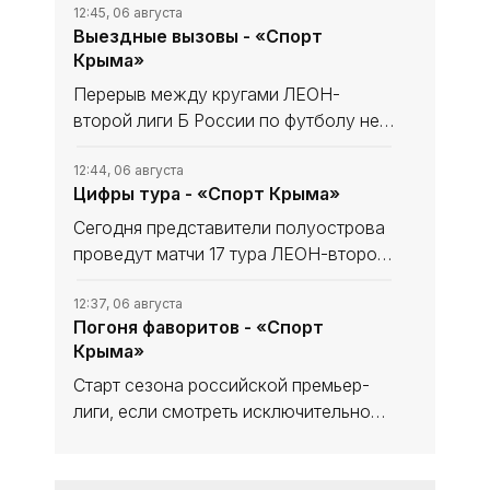
12:45, 06 августа
Выездные вызовы - «Спорт
Крыма»
Перерыв между кругами ЛЕОН-
второй лиги Б России по футболу не
сказался на «Севастополе». «Моряки»
уходили в мини-отпуск в статусе
12:44, 06 августа
Цифры тура - «Спорт Крыма»
лидера и вышли из него с той же
уверенностью в своих силах, обыграв
Сегодня представители полуострова
проведут матчи 17 тура ЛЕОН-второй
лиги Б России по футболу. В
турнирной таблице наши команды
12:37, 06 августа
Погоня фаворитов - «Спорт
решают разные задачи. Тем не менее
Крыма»
домашний статус предстоящих встреч
Старт сезона российской премьер-
лиги, если смотреть исключительно
на цифры, вроде бы не сильно-то и
удивляет с оглядкой на синхронные
12:30, 25 июля
Деклассация фаворита - «Спорт
победы фаворитов, но в то же время