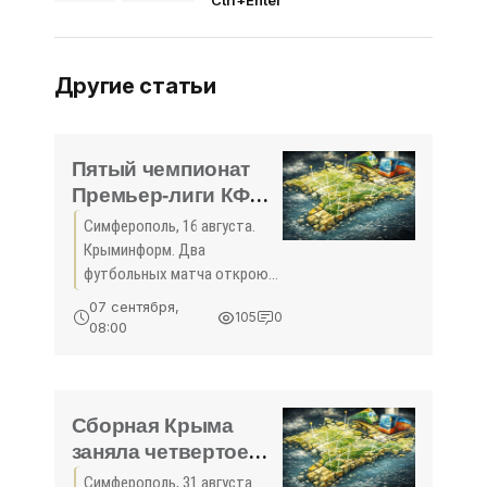
Ctrl+Enter
Другие статьи
Пятый чемпионат
Премьер-лиги КФС
стартует в субботу -
Симферополь, 16 августа.
«Спорт Крыма»
Крыминформ. Два
футбольных матча откроют
пятый чемпионат Премьер-
07 сентября,
105
0
лиги Крымского
08:00
футбольного союза,
который стартует в
субботу. Об этом сообщила
пресс-служба КФС. «В ...
Сборная Крыма
заняла четвертое
место в чемпионате
Симферополь, 31 августа.