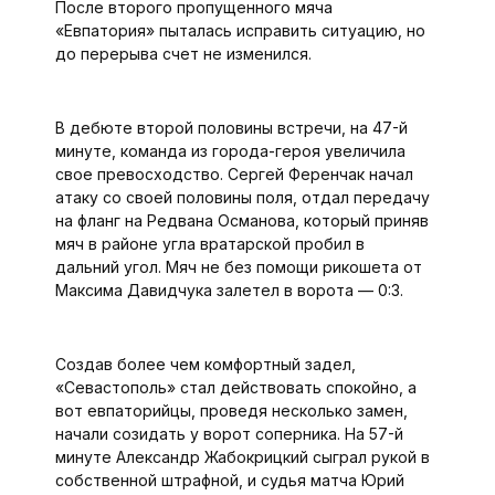
После второго пропущенного мяча
«Евпатория» пыталась исправить ситуацию, но
до перерыва счет не изменился.
В дебюте второй половины встречи, на 47-й
минуте, команда из города-героя увеличила
свое превосходство. Сергей Ференчак начал
атаку со своей половины поля, отдал передачу
на фланг на Редвана Османова, который приняв
мяч в районе угла вратарской пробил в
дальний угол. Мяч не без помощи рикошета от
Максима Давидчука залетел в ворота — 0:3.
Создав более чем комфортный задел,
«Севастополь» стал действовать спокойно, а
вот евпаторийцы, проведя несколько замен,
начали созидать у ворот соперника. На 57-й
минуте Александр Жабокрицкий сыграл рукой в
собственной штрафной, и судья матча Юрий