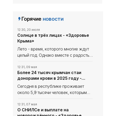
Горячие
новости
12:30, 20 июля
Солнце в трёх лицах - «Здоровье
Крыма»
Лето - время, которого многие ждут
целый год. Однако вместе с радостью
от тёплых дней приходят и серьёзные
риски. Медицинская статистика
12:31, 09 мая
Более 24 тысяч крымчан стаи
неумолима: в летний период
донорами крови в 2025 году -
количество обращений по поводу
«Здоровье Крыма»
Сегодня в республике проживает
около 5,9 тысячи человек, которым
присвоено звание "Почетный донор
России", сообщил глава Крыма
12:31, 07 мая
О СНИЛСе и выплате на
Сергей Аксёнов.
новорождённого - «Здоровье