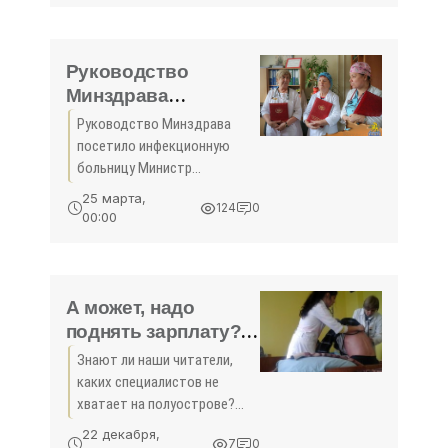
стадиях.
Руководство
Минздрава
посетило
Руководство Минздрава
инфекционную
посетило инфекционную
больницу -
больницу Министр
«Здоровье»
здравоохранения
25 марта,
124
0
Российской Федерации
00:00
Вероника Скворцова,
первый заместитель
министра Татьяна Яковлева
и председатель комитета
А может, надо
поднять зарплату? -
«Здоровье Крыма»
Знают ли наши читатели,
каких специалистов не
хватает на полуострове?
Уверены, что да. Когда в
22 декабря,
7
0
детском саду за 30 детьми