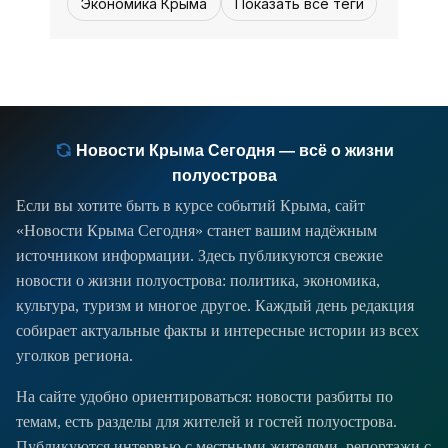
Экономика Крыма
Показать все теги
на Кубани и в других регионах России
обратились в медучреждения из-за
укусов клещей с начала сезона,
сообщили в пресс-службе
Роспотребнадзора.
Новости Крыма Сегодня — всё о жизни
полуострова
Если вы хотите быть в курсе событий Крыма, сайт
«Новости Крыма Сегодня» станет вашим надёжным
источником информации. Здесь публикуются свежие
новости о жизни полуострова: политика, экономика,
культура, туризм и многое другое. Каждый день редакция
собирает актуальные факты и интересные истории из всех
уголков региона.
На сайте удобно ориентироваться: новости разбиты по
темам, есть разделы для жителей и гостей полуострова.
Публикуются интервью с местными жителями, репортажи с