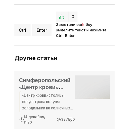
0
Заметили ош
Ы
бку
Ctrl
Enter
Выделите текст и нажмите
Ctrl+Enter
Другие статьи
Симферопольский
«Центр крови»
получил
«Центр крови» столицы
холодильник на
полуострова получил
солнечных батареях
холодильник на солнечных
- «Здоровье Крыма»
батареях.
14 декабря,
337
0
11:20