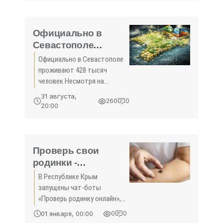
Официально в
Севастополе
проживают 428
Официально в Севастополе
тысяч человек -
проживают 428 тысяч
«Здоровье»
человек Несмотря на
падающую рождаемость,
31 августа,
260
0
население Севастополя
20:00
увеличивается. Об этом
сообщил врио губернатора
города Дмитрий Овсянников
в ходе
Проверь свои
родинки -
«Здоровье Крыма»
В Республике Крым
запущены чат-боты
«Проверь родинку онлайн»,
помогающие выявить рак
01 января, 00:00
0
0
кожи - меланому на ранних