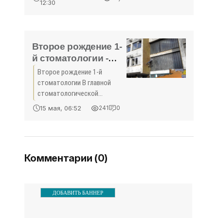
12:30
следит один воспитатель,
когда в школе один учитель
ведёт несколько
Второе рождение 1-
й стоматологии -
«Здоровье»
Второе рождение 1-й
стоматологии В главной
стоматологической
поликлинике Севастополя
15 мая, 06:52
241
0
впервые за 35 лет ведется
капитальный ремонт.
Комментарии (0)
ДОБАВИТЬ БАННЕР