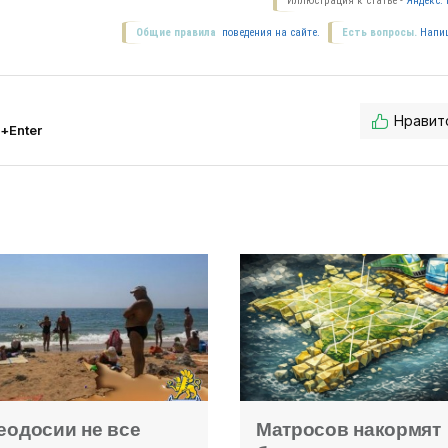
Иллюстрация к статье -
Яндекс. 
Общие правила
поведения на сайте.
Есть вопросы.
Напи
Нравит
l+Enter
еодосии не все
Матросов накормят