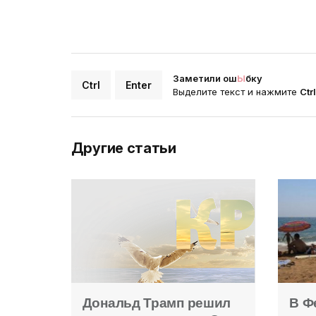
Заметили ош
Ы
бку
Ctrl
Enter
Выделите текст и нажмите
Ctr
Другие статьи
Дональд Трамп решил
В Ф