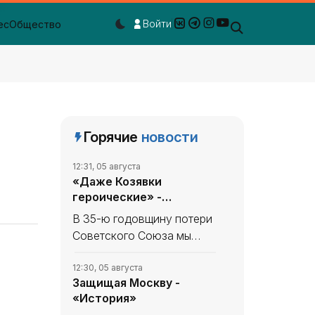
Войти
ес
Общество
Dark mode toggle
Горячие
новости
12:31, 05 августа
«Даже Козявки
героические» -
«История»
В 35-ю годовщину потери
Советского Союза мы
продолжаем вспоминать,
что уникального и
12:30, 05 августа
Защищая Москву -
полезного сделано в
«История»
СССР. В минувшем