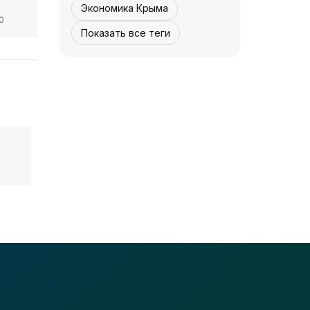
Экономика Крыма
0
щили
Показать все теги
ции
НОВОСТИ АРК
Защищая Москву -
«История»
05 августа, 12:30
5
0