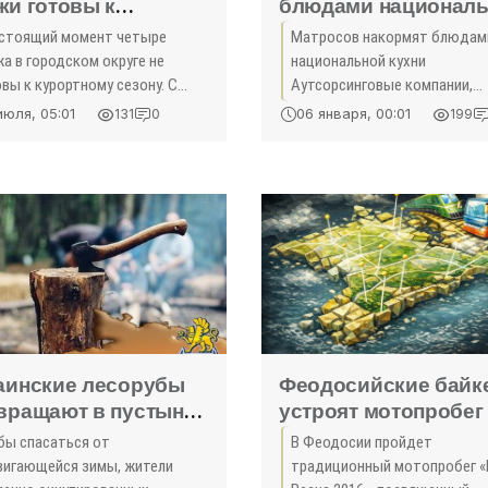
жи готовы к
блюдами национал
нятию гостей -
кухни - «Армия и фл
астоящий момент четыре
Матросов накормят блюдам
одосия»
а в городском округе не
национальной кухни
вы к курортному сезону. С
Аутсорсинговые компании,
адивыми арендаторами могут
которые обеспечивают пит
июля, 05:01
06 января, 00:01
131
0
199
торгнуть договор, сообщила
военнослужащих береговых
альник управления по курортам
соединений и воинских част
уризму
Черноморского флота в пунк
постоянной
аинские лесорубы
Феодосийские байк
вращают в пустыню
устроят мотопробег
упированные
честь 8 марта -
бы спасаться от
В Феодосии пройдет
оны Донбасса -
«Новости Крыма»
вигающейся зимы, жители
традиционный мотопробег 