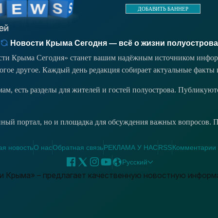
ДОБАВИТЬ БАННЕР
Новости Крыма Сегодня — всё о жизни полуострова
ости Крыма Сегодня» станет вашим надёжным источником инфор
ногое другое. Каждый день редакция собирает актуальные факты 
емам, есть разделы для жителей и гостей полуострова. Публикую
ый портал, но и площадка для обсуждения важных вопросов. Пр
я новость
О нас
Обратная связь
РЕКЛАМА У НАС
RSS
Комментарии 
Русский
ти Крыма» – предлагает качественную новостную информ