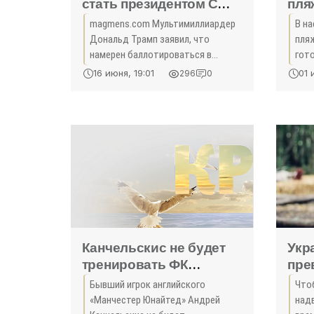
стать президентом США
пля
- «Новости Крыма»
при
magmens.com Мультимиллиардер
В н
«Фе
Дональд Трамп заявил, что
пляж
намерен баллотироваться в
гото
президенты США от
нер
16 июня, 19:01
01 
296
0
республиканцев. О запуске своей
рас
предвыборной кампании Трамп
нач
сообщил во вторник, 16 июня, в
и т
своей
Канчельскис не будет
Укр
тренировать ФК
пре
«Евпатория» - «Новости
окк
Бывший игрок английского
Что
Крыма»
рай
«Манчестер Юнайтед» Андрей
над