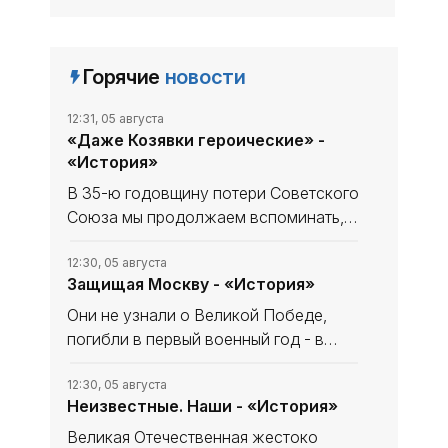
Горячие
новости
12:31, 05 августа
«Даже Козявки героические» -
«История»
В 35-ю годовщину потери Советского
Союза мы продолжаем вспоминать,
что уникального и полезного сделано
в СССР. В минувшем выпуске рубрики
12:30, 05 августа
Защищая Москву - «История»
начали рассказ, как дорогу в космос
осваивали четырёхлапые
Они не узнали о Великой Победе,
погибли в первый военный год - в
небе за Родину, став, как в песне
«небом над ней». Имя одного
12:30, 05 августа
Неизвестные. Наши - «История»
известно и прославлено, о втором -
знают немногие. Они оба совершили
Великая Отечественная жестоко