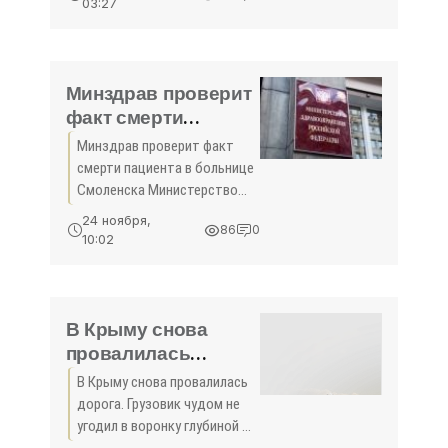
03:27
Прокуратура Крыма
проведет проверку по
обращению главы
республики о факте продажи
Минздрав проверит
имущества
факт смерти
пациента в
Минздрав проверит факт
больнице
смерти пациента в больнице
Смоленска -
Смоленска Министерство
«Происшествия»
здравоохранения РФ
24 ноября,
86
0
сообщило, что Федеральная
10:02
служба по надзору в сфере
здравоохранения
(Росздравнадзор) проведёт
проверку по
В Крыму снова
провалилась
дорога. Грузовик
В Крыму снова провалилась
чудом не угодил в
дорога. Грузовик чудом не
воронку глубиной 3
угодил в воронку глубиной 3