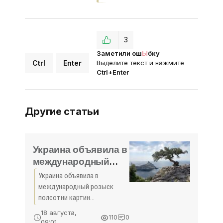
3
Заметили ош
Ы
бку
Ctrl
Enter
Выделите текст и нажмите
Ctrl+Enter
Другие статьи
Украина объявила в
международный
розыск полсотни
Украина объявила в
картин
международный розыск
Симферопольского
полсотни картин
художественного
Симферопольского
18 августа,
110
0
художественного музея
музея - «Политика»
09:01