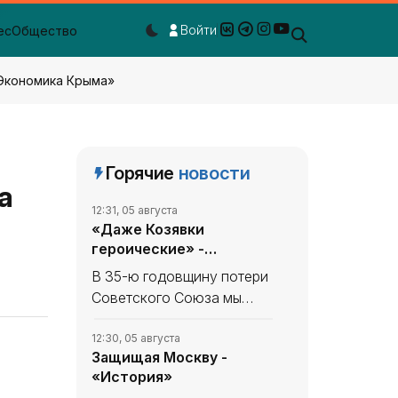
Войти
ес
Общество
Dark mode toggle
«Экономика Крыма»
Горячие
новости
а
12:31, 05 августа
«Даже Козявки
героические» -
«История»
В 35-ю годовщину потери
Советского Союза мы
продолжаем вспоминать,
что уникального и
12:30, 05 августа
Защищая Москву -
полезного сделано в
«История»
СССР. В минувшем