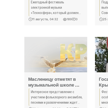
фестиваль не
цен
Ежегодный фестиваль
Под
состоялся в Крыму. Еще
Фео
электронной музыки
вып
один под угрозой
«Но
«Техносфера», который должен
Сов
отмены -
был стартовать в Феодосии 13
пол
11 августа, 04:32
25 
189
0
августа, не состоится. Об этом
свой
«Симферополь»
сообщил организатор феста и
апп
владелец лейбла Paperfunk
адм
Recordings Павел
сооб
Масленицу отметят в
Гос
музыкальной школе №2
Кры
- «Феодосия»
«Но
Интересное представление с
Фес
участием фольклорного ансамбля,
осо
песнями и развлечениями ждет
мно
всех желающих. 17 февраля в 14
муз