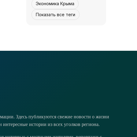
Экономика Крыма
Показать все теги
КУЛЬТУРА - КРЫМА.
Концерта не будет
- «Культура
Крыма»
07 августа, 12:30
1
0
мации. Здесь публикуются свежие новости о жизни
и интересные истории из всех уголков региона.
тся интервью с местными жителями, репортажи с