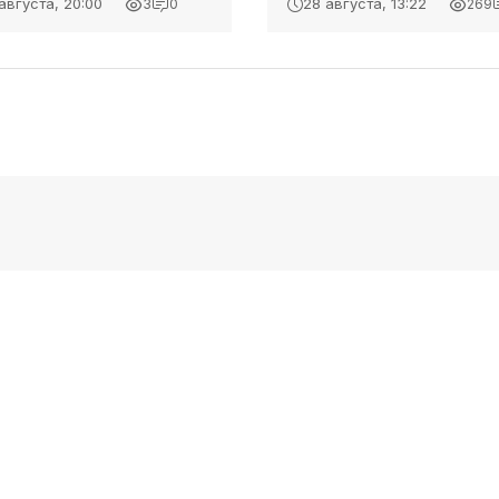
августа, 20:00
28 августа, 13:22
3
0
269
 уникальная площадка, где
Об этом сообщает журналис
ираются деятели разных
Керчь.ФМ. Также, керчане и
ов искусства - архитекторы,
идут пешком от паромной