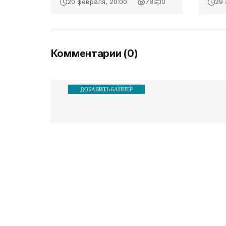
20 февраля, 20:00
29 
78
0
часов в концертном зале
Это
Феодосийской детской
соб
музыкальной школы №2
вид
состоится
Комментарии (0)
ДОБАВИТЬ БАННЕР