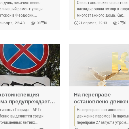
тральных улиц
эвакуировали во в
рядчик, некачественно
Севастопольские спасатели
досии за свой счет -
пожара почти сто
олнивший ремонт улицы
ликвидировали пожар в квар
вости Крыма»
человек - «Новости
етской в Феодосии,
многоэтажного дома. Как
ностью переделает работы за
Крыма»
сообщила пресс-служба глав
января, 22:43
21 апреля, 12:13
101
0
2
0
 счет. Об этом в рамках
управления МЧС по Севасто
аратного совещания в
из многоэтажки было
инистрации Феодосии
эвакуировано 96 человек. «По.
щил ...
автоинспекция
На переправе
ма предупреждает -
остановлено движе
вости Крыма»
паромов -
тиваль «Таврида - АРТ»
На переправе остановлено
«Происшествия»
бенно выделяется среди
движение паромов На паром
гочисленных летних
переправе 27 августа утром
ыкальных фестивалей России.
движение паромов остановл