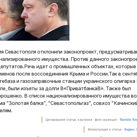
ия Севастополя отклонили законопроект, предусматрив
нализированного имущества. Против данного законопро
депутатов.Речь идет о промышленных объектах, которые
сменов после воссоединения Крыма и России.Так в сентя
тебаза и газозаправочные станции украинского олигарха
е, были изъяты за долги В«ПриватбанкаВ». Также был
рошенко. В список национализированного имущества в
а "Золотая балка", "Севастопольгаз", совхоз "Качинский
елям.
Цитирование статьи, картинки - фото скриншот -
Rambler New
Иллюстрация к статье -
Яндекс. 