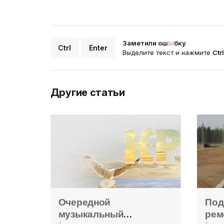
Заметили ош
Ы
бку
Ctrl
Enter
Выделите текст и нажмите
Ctr
Другие статьи
Очередной
Под
музыкальный
рем